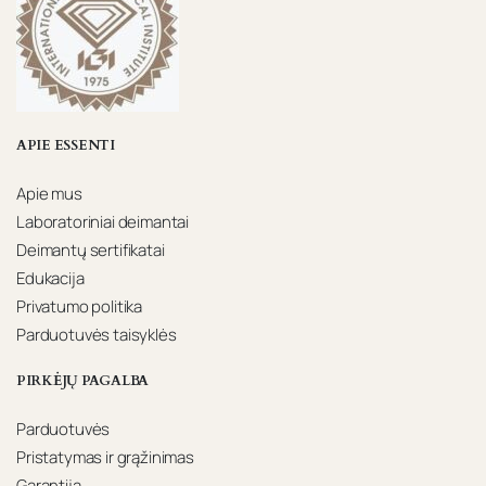
page
APIE ESSENTI
Apie mus
Laboratoriniai deimantai
Deimantų sertifikatai
Edukacija
Privatumo politika
Parduotuvės taisyklės
PIRKĖJŲ PAGALBA
Parduotuvės
Pristatymas ir grąžinimas
Garantija