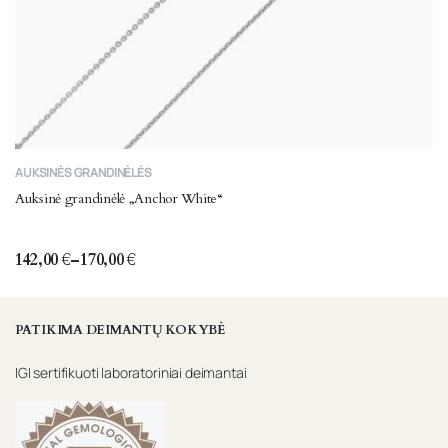
This
AUKSINĖS GRANDINĖLĖS
product
Auksinė grandinėlė „Anchor White“
has
multiple
variants.
142,00
€
–
170,00
€
Price
The
range:
options
142,00 €
through
may
PATIKIMA DEIMANTŲ KOKYBĖ
170,00 €
be
IGI sertifikuoti laboratoriniai deimantai
chosen
on
the
product