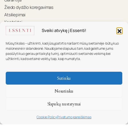
Žiedo dydžio koregavimas
Atsiliepimai
Kontaktai
Sveiki atvykę į Essenti!
KONTAKTAI
Mūsų tikslas – užtikrinti, kad jūsų patirtis naršant mūsų svetainėje būtų kuo
Mūsų komanda pasiruošusi padėti.
malonesnė ir sklandesnė. Naudojame slapukus tam, kad galėtume jums
pasiūlyti kuo geriau pritaikytą turinį, optimizuoti svetainės veikimą bei
+370 617 16 585
užtikrinti, kad svetainė veiktų taip, kaip numatyta.
info@essenti.lt
Sutinku
f
Nesutinku
Slapukų nustatymai
Copyright © ESSENTI
Cookie Policy
Privatumo pareiškimas
Ieškoti
Parduotuvės
Wishlist