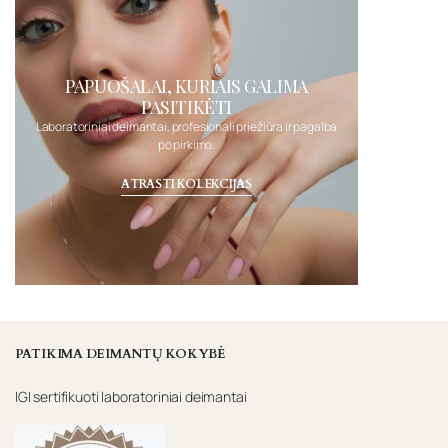
PAPUOŠALAI, KURIAIS GALIMA
PASITIKĖTI
Laboratoriniai deimantai, profesionali priežiūra ir pagalba
po pirkimo.
ATRASTI KOLEKCIJAS
PATIKIMA DEIMANTŲ KOKYBĖ
IGI sertifikuoti laboratoriniai deimantai