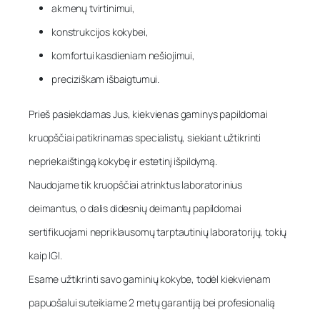
akmenų tvirtinimui,
konstrukcijos kokybei,
komfortui kasdieniam nešiojimui,
preciziškam išbaigtumui.
Prieš pasiekdamas Jus, kiekvienas gaminys papildomai
kruopščiai patikrinamas specialistų, siekiant užtikrinti
nepriekaištingą kokybę ir estetinį išpildymą.
Naudojame tik kruopščiai atrinktus laboratorinius
deimantus, o dalis didesnių deimantų papildomai
sertifikuojami nepriklausomų tarptautinių laboratorijų, tokių
kaip IGI.
Esame užtikrinti savo gaminių kokybe, todėl kiekvienam
papuošalui suteikiame 2 metų garantiją bei profesionalią