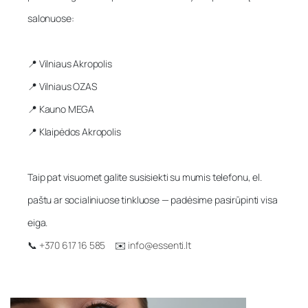
salonuose:
📍 Vilniaus Akropolis
📍 Vilniaus OZAS
📍 Kauno MEGA
📍 Klaipėdos Akropolis
Taip pat visuomet galite susisiekti su mumis telefonu, el.
paštu ar socialiniuose tinkluose — padėsime pasirūpinti visa
eiga.
📞
+370 617 16 585
✉️
info@essenti.lt