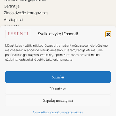
Garantija
Žiedo dydžio koregavimas
Atsiliepimai
Kontaktai
Sveiki atvykę į Essenti!
KONTAKTAI
Mūsų tikslas – užtikrinti, kad jūsų patirtis naršant mūsų svetainėje būtų kuo
Mūsų komanda pasiruošusi padėti.
malonesnė ir sklandesnė. Naudojame slapukus tam, kad galėtume jums
pasiūlyti kuo geriau pritaikytą turinį, optimizuoti svetainės veikimą bei
+370 617 16 585
užtikrinti, kad svetainė veiktų taip, kaip numatyta.
info@essenti.lt
Sutinku
f
Nesutinku
Slapukų nustatymai
Copyright © ESSENTI
Cookie Policy
Privatumo pareiškimas
Ieškoti
Parduotuvės
Wishlist