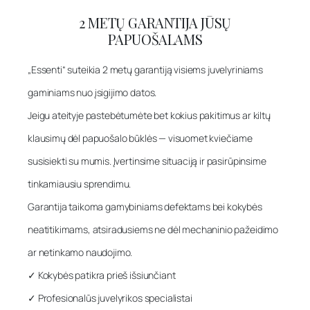
2 METŲ GARANTIJA JŪSŲ
PAPUOŠALAMS
„Essenti“ suteikia 2 metų garantiją visiems juvelyriniams
gaminiams nuo įsigijimo datos.
Jeigu ateityje pastebėtumėte bet kokius pakitimus ar kiltų
klausimų dėl papuošalo būklės — visuomet kviečiame
susisiekti su mumis. Įvertinsime situaciją ir pasirūpinsime
tinkamiausiu sprendimu.
Garantija taikoma gamybiniams defektams bei kokybės
neatitikimams, atsiradusiems ne dėl mechaninio pažeidimo
ar netinkamo naudojimo.
✓ Kokybės patikra prieš išsiunčiant
✓ Profesionalūs juvelyrikos specialistai