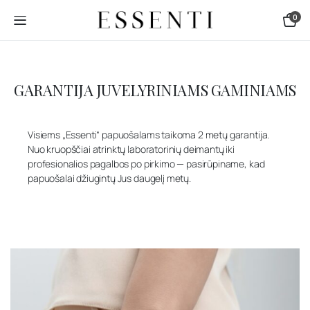
0
GARANTIJA JUVELYRINIAMS GAMINIAMS
Visiems „Essenti“ papuošalams taikoma 2 metų garantija.
Nuo kruopščiai atrinktų laboratorinių deimantų iki
profesionalios pagalbos po pirkimo — pasirūpiname, kad
papuošalai džiugintų Jus daugelį metų.