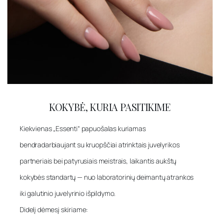
KOKYBĖ, KURIA PASITIKIME
Kiekvienas „Essenti“ papuošalas kuriamas
bendradarbiaujant su kruopščiai atrinktais juvelyrikos
partneriais bei patyrusiais meistrais, laikantis aukštų
kokybės standartų — nuo laboratorinių deimantų atrankos
iki galutinio juvelyrinio išpildymo.
Didelį dėmesį skiriame: