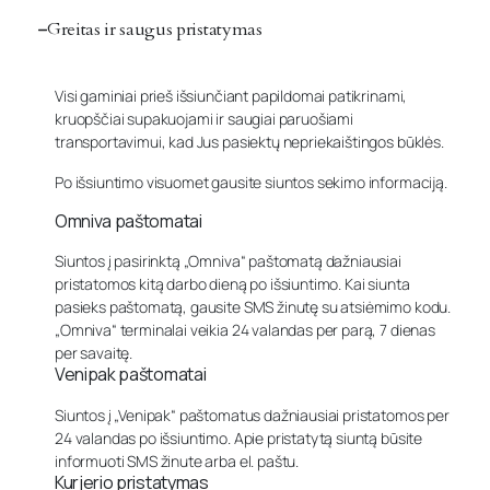
Greitas ir saugus pristatymas
Visi gaminiai prieš išsiunčiant papildomai patikrinami,
kruopščiai supakuojami ir saugiai paruošiami
transportavimui, kad Jus pasiektų nepriekaištingos būklės.
Po išsiuntimo visuomet gausite siuntos sekimo informaciją.
Omniva paštomatai
Siuntos į pasirinktą „Omniva“ paštomatą dažniausiai
pristatomos kitą darbo dieną po išsiuntimo. Kai siunta
pasieks paštomatą, gausite SMS žinutę su atsiėmimo kodu.
„Omniva“ terminalai veikia 24 valandas per parą, 7 dienas
per savaitę.
Venipak paštomatai
Siuntos į „Venipak“ paštomatus dažniausiai pristatomos per
24 valandas po išsiuntimo. Apie pristatytą siuntą būsite
informuoti SMS žinute arba el. paštu.
Kurjerio pristatymas