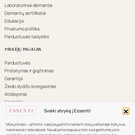
Laboratoriniai deimantai
Deimantų sertifikatai
Edukacija
Privatumo politika
Parduotuvės taisyklės
PIRKĖJŲ PAGALBA
Parduotuvės
Pristatymas ir grąžinimas
Garantija
Žiedo dydžio koregavimas
Atsiliepimai
Kontaktai
Sveiki atvykę į Essenti!
KONTAKTAI
Mūsų tikslas – užtikrinti, kad jūsų patirtis naršant mūsų svetainėje būtų kuo
Mūsų komanda pasiruošusi padėti.
malonesnė ir sklandesnė. Naudojame slapukus tam, kad galėtume jums