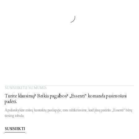
SUSISIEKITE SU MUMIS
Turite klausimų? Reikia pagalbos? „Essenti“ komanda pasiruošusi
padėti.
Apsilankykite mūsų kontaktų puslapyje, mes užtikrinsime, kad jūsų patirtis „Essenti“ būtų
tiesiog tobula.
SUSISIEKTI