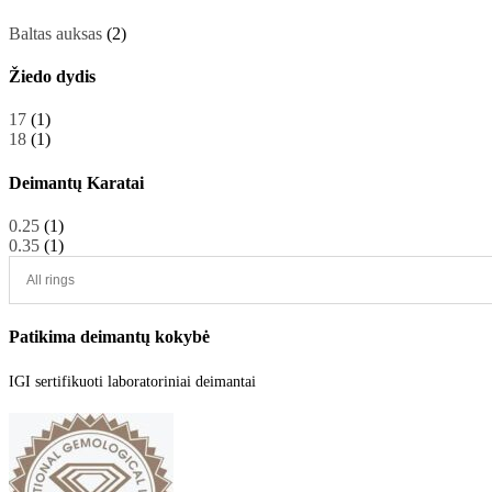
the
product
Baltas auksas
(2)
page
Žiedo dydis
17
(1)
18
(1)
Deimantų Karatai
0.25
(1)
0.35
(1)
Patikima deimantų kokybė
IGI sertifikuoti laboratoriniai deimantai