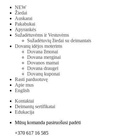
NEW
Žiedai
Auskarai
Pakabukai
Apyrankės
Sužadėtuvėms ir Vestuvėms
Sužadėtuvių žiedai su deimantais
Dovanų idėjos moterims
Dovana žmonai
Dovana merginai
Dovanos mamai
Dovana draugei
Dovanų kuponai
Rasti parduotuvę
Apie mus
English
Kontaktai
Deimantų sertifikatai
Edukacija
Mūsų komanda pasiruošusi padėti
+370 617 16 585