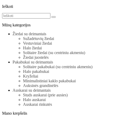
Ieškoti
Mūsų kategorijos
Žiedai su deimantais
Sužadėtuvių žiedai
Vestuviniai žiedai
Halo žiedai
Solitaire žiedai (su centriniu akmeniu)
Žiedai juostelės
Pakabukai su deimantais
Solitaire pakabukai (su centriniu akmeniu)
Halo pakabukai
Kryželiai
Minimalistiniai kaklo pakabukai
Auksinės grandinėlės
Auskarai su deimantais
Studs auskarai (prie ausies)
Halo auskarai
Auskarai rinkutės
Mano krepšelis