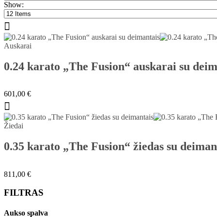
Show:
Auskarai
0.24 karato „The Fusion“ auskarai su deim
601,00
€
This
Žiedai
product
has
0.35 karato „The Fusion“ žiedas su deiman
multiple
variants.
The
811,00
€
options
may
FILTRAS
be
chosen
on
Aukso spalva