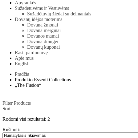
Apyrankės
Sužadėtuvėms ir Vestuvėms
Sužadėtuvių žiedai su deimantais
Dovanų idėjos moterims
Dovana žmonai
Dovana merginai
Dovanos mamai
Dovana draugei
Dovanų kuponai
Rasti parduotuvę
Apie mus
English
Pradžia
Produkto Essenti Collections
„The Fusion“
Filter Products
Sort
Rodomi visi rezultatai: 2
Rušiuoti: