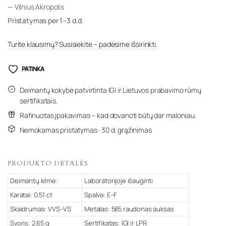
— Vilnius Akropolis
Pristatymas per 1–3 d.d.
Turite klausimų? Susisiekite – padėsime išsirinkti.
PATINKA
Deimantų kokybė patvirtinta IGI ir Lietuvos prabavimo rūmų
sertifikatais.
Rafinuotas įpakavimas – kad dovanoti būtų dar maloniau.
Nemokamas pristatymas · 30 d. grąžinimas
PRODUKTO DETALĖS
Deimantų kilmė:
Laboratorijoje išauginti
Karatai: 0.51 ct
Spalva: E–F
Skaidrumas: VVS–VS
Metalas: 585 raudonas auksas
Svoris: 2.65 g
Sertifikatas: IGI ir LPR