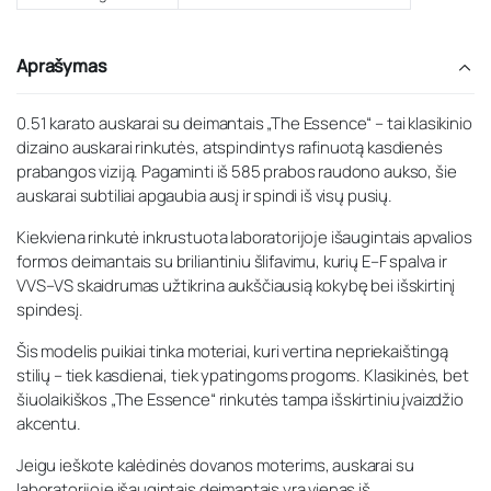
Aprašymas
0.51 karato auskarai su deimantais „The Essence“ – tai klasikinio
dizaino auskarai rinkutės, atspindintys rafinuotą kasdienės
prabangos viziją. Pagaminti iš 585 prabos raudono aukso, šie
auskarai subtiliai apgaubia ausį ir spindi iš visų pusių.
Kiekviena rinkutė inkrustuota laboratorijoje išaugintais apvalios
formos deimantais su briliantiniu šlifavimu, kurių E–F spalva ir
VVS–VS skaidrumas užtikrina aukščiausią kokybę bei išskirtinį
spindesį.
Šis modelis puikiai tinka moteriai, kuri vertina nepriekaištingą
stilių – tiek kasdienai, tiek ypatingoms progoms. Klasikinės, bet
šiuolaikiškos „The Essence“ rinkutės tampa išskirtiniu įvaizdžio
akcentu.
Jeigu ieškote kalėdinės dovanos moterims, auskarai su
laboratorijoje išaugintais deimantais yra vienas iš