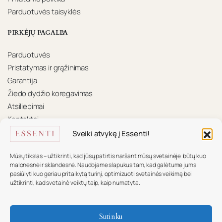
Parduotuvės taisyklės
PIRKĖJŲ PAGALBA
Parduotuvės
Pristatymas ir grąžinimas
Garantija
Žiedo dydžio koregavimas
Atsiliepimai
Kontaktai
Sveiki atvykę į Essenti!
KONTAKTAI
Mūsų tikslas – užtikrinti, kad jūsų patirtis naršant mūsų svetainėje būtų kuo
Mūsų komanda pasiruošusi padėti.
malonesnė ir sklandesnė. Naudojame slapukus tam, kad galėtume jums
pasiūlyti kuo geriau pritaikytą turinį, optimizuoti svetainės veikimą bei
+370 617 16 585
užtikrinti, kad svetainė veiktų taip, kaip numatyta.
info@essenti.lt
Sutinku
f