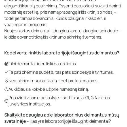
elegantiškiausių pasirinkimų. Essenti papuošalai sukurti derinti
modernią estetiką, prieinamą prabangą ir išskirtinį spindesį –
todėl jie tampa dovanomis, kurios džiugina ir kasdien, ir
ypatingomis progomis.
Naujos kartos deimantai – daugiau karatų, daugiau spindesio –
leidžia dovanoti tikrą išskirtinumo akimirką šventėms.
Kodėl verta rinktis laboratorijoje išaugintus deimantus?
Tikri deimantai, identiški natūraliems.
Ta pati cheminė sudėtis, tas pats spindesys ir tvirtumas.
Neatskiriami nuo natūralių – net profesionalams.
Aukščiausia kokybė už prieinamesnę kainą.
Pripažinti visame pasaulyje – sertifikuoja IGI, GIA ir kitos
juvelyrikos institucijos.
Skaitykite daugiau apie laboratorinius deimantus mūsų
svetainėje –
Kas yra laboratorijoje išauginti deimantai?