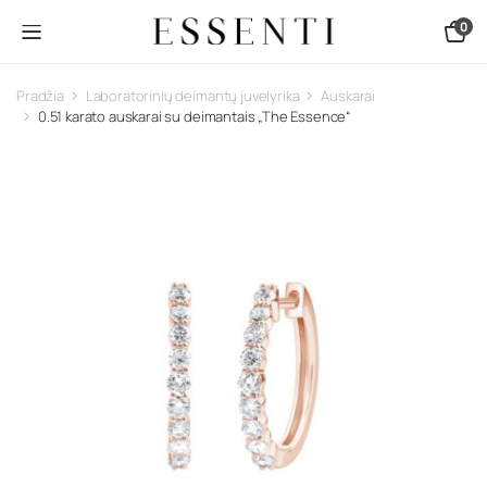
0
Pradžia
Laboratorinių deimantų juvelyrika
Auskarai
0.51 karato auskarai su deimantais „The Essence“