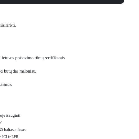
šsirinkti.
Lietuvos prabavimo rūmų sertifikatais.
ti būtų dar maloniau.
žinimas
oje išauginti
F
85 baltas auksas
s: IGI ir LPR