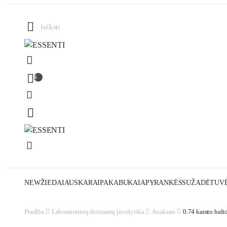
6
NEW
ŽIEDAI
AUSKARAI
PAKABUKAI
APYRANKĖS
SUŽADĖTUVĖ
Pradžia
Laboratorinių deimantų juvelyrika
Auskarai
0.74 karato balt