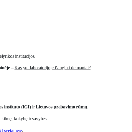
lyrikos institucijos.
ainėje –
Kas yra laboratorijoje išauginti deimantai?
s instituto (IGI)
ir
Lietuvos prabavimo rūmų
.
to kilmę, kokybę ir savybes.
GI svetainėje
.