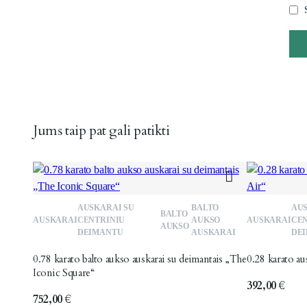
Jums taip pat gali patikti
Patinka
AUSKARAI SU
BALTO
AUS
BALTO
AUSKARAI
CENTRINIU
AUKSO
AUSKARAI
CEN
AUKSO
DEIMANTU
AUSKARAI
DE
0.78 karato balto aukso auskarai su deimantais „The
0.28 karato au
Iconic Square“
392,00
€
752,00
€