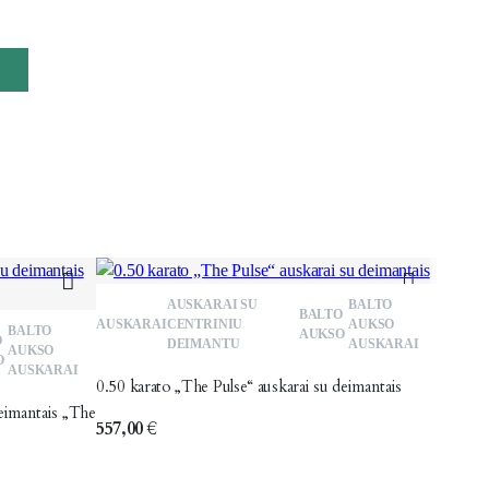
AUSKARAI SU
BALTO
Patinka
BALTO
Patinka
AUSKARAI
CENTRINIU
AUKSO
BALTO
AUKSO
O
DEIMANTU
AUSKARAI
AUKSO
O
AUSKARAI
0.50 karato „The Pulse“ auskarai su deimantais
deimantais „The
557,00
€