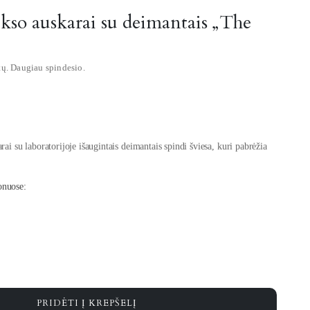
ukso auskarai su deimantais „The
tų. Daugiau spindesio.
rai su laboratorijoje išaugintais deimantais spindi šviesa, kuri pabrėžia
onuose:
PRIDĖTI Į KREPŠELĮ