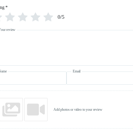
ing
*
0/5
Your review
Name
Email
Add photos or video to your review