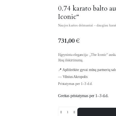
0.74 karato balto a
Iconic“
Naujos kartos deimantai – daugiau kara
731,00
€
Išgryninta elegancija: „The Iconic“ auska
Jūsų išskirtinumą.
📍 Apžiūrėkite gyvai mūsų partnerių sal
— Vilnius Akropolis
Pristatymas per 1–3 d.d.
Greitas pristatymas per 1–3 d.d.
0.74