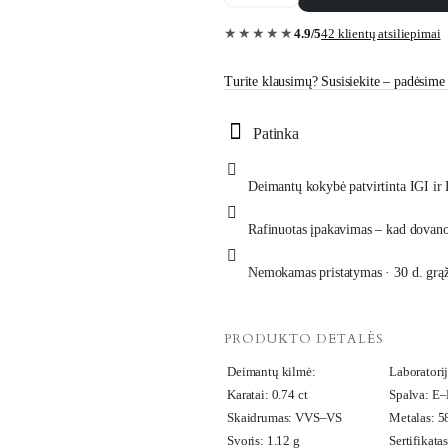
karato
balto
aukso
4.9/5
42 klientų atsiliepimai
★★★★★
auskarai
su
deimantais
Turite klausimų? Susisiekite – padėsime i
„The
Iconic“
quantity
Patinka
Deimantų kokybė patvirtinta IGI ir 
Rafinuotas įpakavimas – kad dovano
Nemokamas pristatymas · 30 d. grą
PRODUKTO DETALĖS
Deimantų kilmė:
Laboratorij
Karatai: 0.74 ct
Spalva: E–
Skaidrumas: VVS–VS
Metalas: 5
Svoris: 1.12 g
Sertifikata