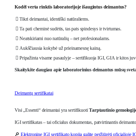
Kodėl verta rinktis laboratorijoje išaugintus deimantus?
Tikri deimantai, identiški natūraliems.
Ta pati cheminė sudėtis, tas pats spindesys ir tvirtumas.
Neatskiriami nuo natūralių – net profesionalams.
Aukščiausia kokybė už prieinamesnę kainą.
Pripažinta visame pasaulyje – sertifikuoja IGI, GIA ir kitos juve
Skaitykite daugiau apie laboratorinius deimantus mūsų svet
Deimantų sertifikatai
Visi „Essenti“ deimantai yra sertifikuoti
Tarptautinio gemologijo
IGI sertifikatas – tai oficialus dokumentas, patvirtinantis deiman
🔎
Elektroninę IGI sertifikato kopiją galite peržiūrėti oficialioje I