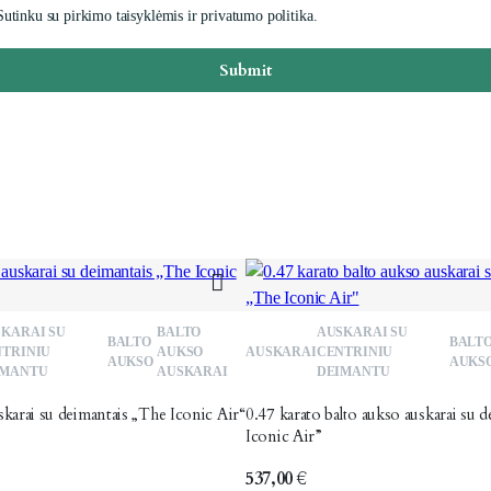
Sutinku su pirkimo taisyklėmis ir privatumo politika.
Submit
Patinka
KARAI SU
BALTO
AUSKARAI SU
BALTO
BALT
TRINIU
AUKSO
AUSKARAI
CENTRINIU
AUKSO
AUKS
IMANTU
AUSKARAI
DEIMANTU
skarai su deimantais „The Iconic Air“
0.47 karato balto aukso auskarai su 
Iconic Air”
537,00
€