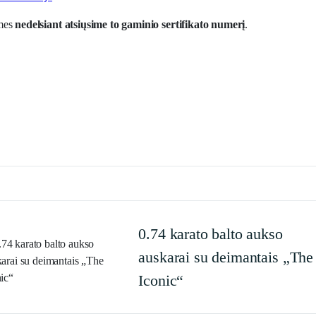
 mes
nedelsiant atsiųsime to gaminio sertifikato numerį
.
0.74 karato balto aukso
auskarai su deimantais „The
Iconic“