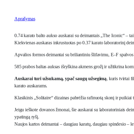
Aprašymas
0.74 karato balto aukso auskarai su deimantais „The Iconic“ – tai 
Kiekvienas auskaras inkrustuotas po 0.37 karato laboratorinį deiman
Apvalios formos deimantai su briliantiniu šlifavimu, E–F spalvos
585 prabos baltas auksas išryškina akmens grožį ir užtikrina komfo
Auskarai turi užsukamą, ypač saugų užsegimą
, kuris tvirtai
karato auskarams.
Klasikinis „Solitaire“ dizainas pabrėžia rafinuotą skonį ir puikiai 
Jeigu ieškote dovanos žmonai, šie auskarai su laboratoriniais deim
ypatingą ryšį.
Naujos kartos deimantai – daugiau karatų, daugiau spindesio – le