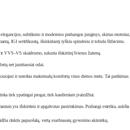
elegancijos, subtilumo ir modernios prabangos junginys, skirtas moteriai, 
tą, IGI sertifikuotą, išsiskiriantį ryškiu spindesiu ir tobulu šlifavimu.
 ir VVS–VS skaidrumo, sukuria išskirtinį šviesos žaismą.
rtą net jautriausiai odai.
 fiksuojasi ir suteikia maksimalų komfortą visos dienos metu. Tai patikimas 
tinka tiek ypatingai progai, tiek kasdieniam įvaizdžiui.
antais yra išskirtinis ir apgalvotas pasirinkimas. Prabangi estetika, aukšt
idžia rinktis papuošalą, vertą svarbiausių gyvenimo akimirkų.