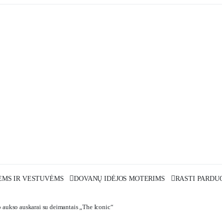
MS IR VESTUVĖMS
DOVANŲ IDĖJOS MOTERIMS
RASTI PARDU
o aukso auskarai su deimantais „The Iconic“