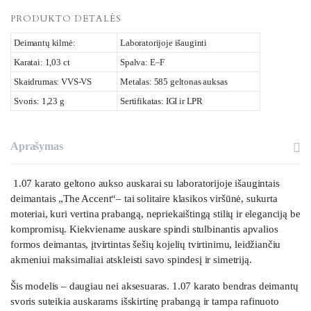
PRODUKTO DETALĖS
Deimantų kilmė:
Laboratorijoje išauginti
Karatai: 1,03 ct
Spalva: E–F
Skaidrumas: VVS-VS
Metalas: 585 geltonas auksas
Svoris: 1,23 g
Sertifikatas: IGI ir LPR
Aprašymas
1.07 karato geltono aukso auskarai su laboratorijoje išaugintais
deimantais „The Accent“– tai solitaire klasikos viršūnė, sukurta
moteriai, kuri vertina prabangą, nepriekaištingą stilių ir eleganciją be
kompromisų. Kiekviename auskare spindi stulbinantis apvalios
formos deimantas, įtvirtintas šešių kojelių tvirtinimu, leidžiančiu
akmeniui maksimaliai atskleisti savo spindesį ir simetriją.
Šis modelis – daugiau nei aksesuaras. 1.07 karato bendras deimantų
svoris suteikia auskarams išskirtinę prabangą ir tampa rafinuoto