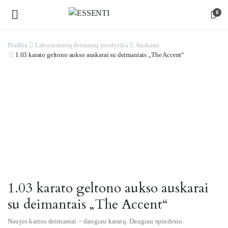
0
Pradžia
Laboratorinių deimantų juvelyrika
Auskarai
1.03 karato geltono aukso auskarai su deimantais „The Accent“
Watch video
1.03 karato geltono aukso auskarai
su deimantais „The Accent“
Naujos kartos deimantai – daugiau karatų. Daugiau spindesio.