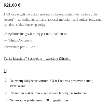
921,00
€
1.03 karato geltono aukso auskarai su laboratoriniais deimantais „The
Accent“ – tai įspūdingi solitaire auskarai moteriai, kuri renkasi prabangą,
spindesį ir klasikinę eleganciją.
📍 Apžiūrėkite gyvai mūsų partnerių salonuose:
— Vilnius Akropolis
Pristatymas per 1–3 d.d.
Turite klausimų? Susisiekite – padėsime išsirinkti.
Deimantų kokybė patvirtinta IGI ir Lietuvos prabavimo rūmų
sertifikatais.
Rafinuotas įpakavimas – kad dovanoti būtų dar maloniau.
Nemokamas pristatymas · 30 d. grąžinimas