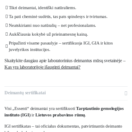
Tikri deimantai, identiški natūraliems.
Ta pati cheminė sudėtis, tas pats spindesys ir tvirtumas.
Neatskiriami nuo natūralių – net profesionalams.
Aukščiausia kokybė už prieinamesnę kainą.
Pripažinti visame pasaulyje – sertifikuoja IGI, GIA ir kitos
juvelyrikos institucijos.
Skaitykite daugiau apie laboratorinius deimantus mūsų svetainėje –
Kas yra laboratorijoje išauginti deimantai?
Deimantų sertifikatai
Visi „Essenti“ deimantai yra sertifikuoti
Tarptautinio gemologijos
instituto (IGI)
ir
Lietuvos prabavimo rūmų
.
IGI sertifikatas – tai oficialus dokumentas, patvirtinantis deimanto