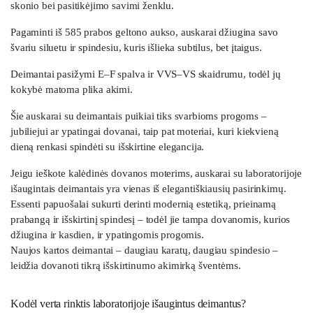
skonio bei pasitikėjimo savimi ženklu.
Pagaminti iš 585 prabos geltono aukso, auskarai džiugina savo
švariu siluetu ir spindesiu, kuris išlieka subtilus, bet įtaigus.
Deimantai pasižymi E–F spalva ir VVS–VS skaidrumu, todėl jų
kokybė matoma plika akimi.
Šie auskarai su deimantais puikiai tiks svarbioms progoms –
jubiliejui ar ypatingai dovanai, taip pat moteriai, kuri kiekvieną
dieną renkasi spindėti su išskirtine elegancija.
Jeigu ieškote kalėdinės dovanos moterims, auskarai su laboratorijoje
išaugintais deimantais yra vienas iš elegantiškiausių pasirinkimų.
Essenti papuošalai sukurti derinti modernią estetiką, prieinamą
prabangą ir išskirtinį spindesį – todėl jie tampa dovanomis, kurios
džiugina ir kasdien, ir ypatingomis progomis.
Naujos kartos deimantai – daugiau karatų, daugiau spindesio –
leidžia dovanoti tikrą išskirtinumo akimirką šventėms.
Kodėl verta rinktis laboratorijoje išaugintus deimantus?