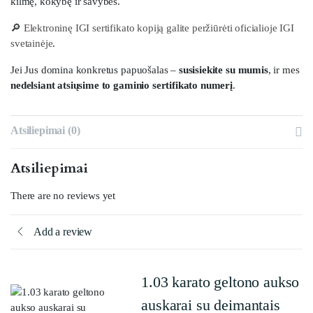
kilmę, kokybę ir savybes.
🔎
Elektroninę IGI sertifikato kopiją galite peržiūrėti oficialioje IGI
svetainėje
.
Jei Jus domina konkretus papuošalas –
susisiekite su mumis
, ir mes
nedelsiant atsiųsime to gaminio sertifikato numerį
.
Atsiliepimai (0)
Atsiliepimai
There are no reviews yet
Add a review
1.03 karato geltono aukso
auskarai su deimantais