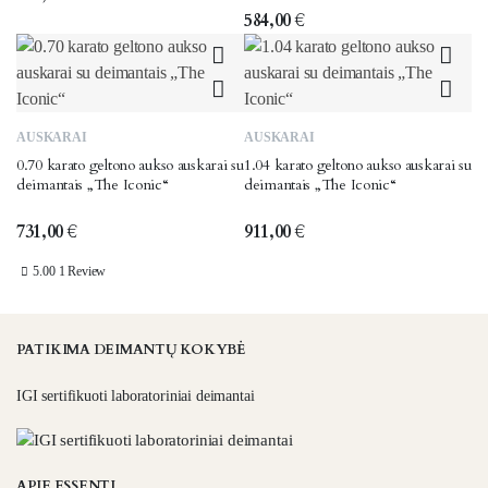
584,00
€
AUSKARAI
AUSKARAI
0.70 karato geltono aukso auskarai su
1.04 karato geltono aukso auskarai su
deimantais „The Iconic“
deimantais „The Iconic“
731,00
€
911,00
€
5.00
1 Review
PATIKIMA DEIMANTŲ KOKYBĖ
IGI sertifikuoti laboratoriniai deimantai
APIE ESSENTI