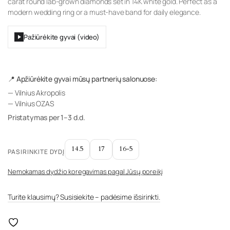
carat round lab-grown diamonds set in 14K white gold. Perfect as a
modern wedding ring or a must-have band for daily elegance.
Pažiūrėkite gyvai (video)
📍 Apžiūrėkite gyvai mūsų partnerių salonuose:
— Vilnius Akropolis
— Vilnius OZAS
Pristatymas per 1–3 d.d.
14.5
17
16-5
PASIRINKITE DYDĮ
Nemokamas dydžio koregavimas pagal Jūsų poreikį
Turite klausimų? Susisiekite – padėsime išsirinkti.