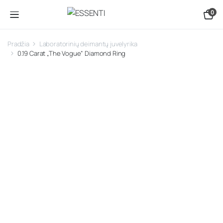
0
Pradžia
Laboratorinių deimantų juvelyrika
0.19 Carat „The Vogue” Diamond Ring