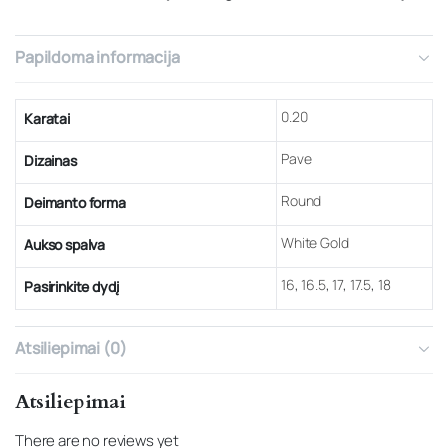
Papildoma informacija
0.20
Karatai
Pave
Dizainas
Round
Deimanto forma
White Gold
Aukso spalva
16
,
16.5
,
17
,
17.5
,
18
Pasirinkite dydį
Atsiliepimai (0)
Atsiliepimai
There are no reviews yet