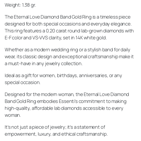
Weight: 1.38 gr.
The Eternal Love Diamond Band Gold Ring is a timeless piece
designed for both special occasions and everyday elegance.
This ring features a 0.20 carat round lab-grown diamonds with
E-F color and VS-VVS clarity, set in 14K white gold.
Whether as a modern wedding ring or a stylish band for daily
wear, its classic design and exceptional craftsmanship make it
a must-have in any jewelry collection.
Ideal as a gift for women, birthdays, anniversaries, or any
special occasion.
Designed for the modern woman, the Eternal Love Diamond
Band Gold Ring embodies Essenti’s commitment to making
high-quality, affordable lab diamonds accessible to every
woman.
It’s not just a piece of jewelry; it’s a statement of
empowerment, luxury, and ethical craftsmanship.