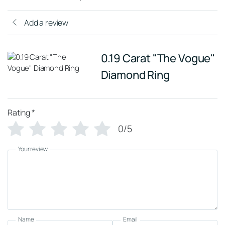
Add a review
0.19 Carat "The Vogue"
Diamond Ring
Rating
*
0/5
Your review
Name
Email