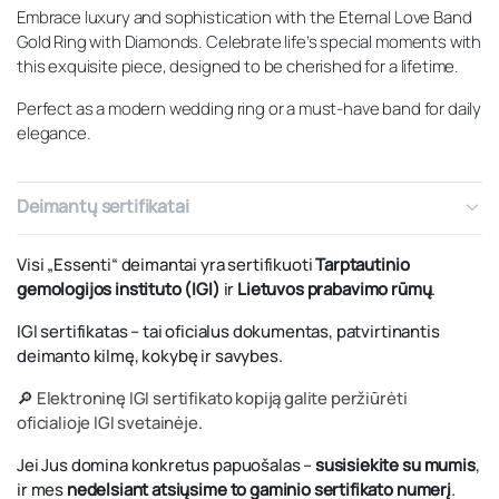
Embrace luxury and sophistication with the Eternal Love Band
Gold Ring with Diamonds. Celebrate life’s special moments with
this exquisite piece, designed to be cherished for a lifetime.
Perfect as a modern wedding ring or a must-have band for daily
elegance.
Deimantų sertifikatai
Visi „Essenti“ deimantai yra sertifikuoti
Tarptautinio
gemologijos instituto (IGI)
ir
Lietuvos prabavimo rūmų
.
IGI sertifikatas – tai oficialus dokumentas, patvirtinantis
deimanto kilmę, kokybę ir savybes.
🔎
Elektroninę IGI sertifikato kopiją galite peržiūrėti
oficialioje IGI svetainėje
.
Jei Jus domina konkretus papuošalas –
susisiekite su mumis
,
ir mes
nedelsiant atsiųsime to gaminio sertifikato numerį
.