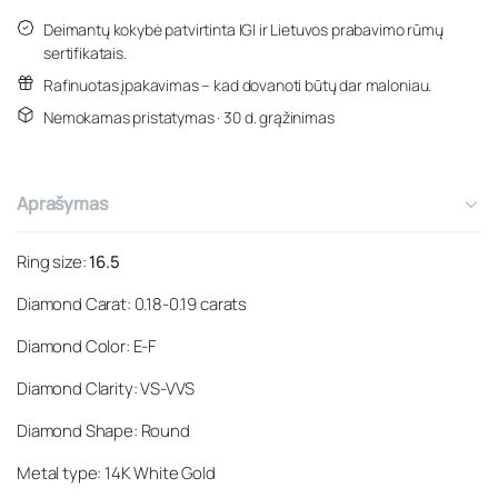
Deimantų kokybė patvirtinta IGI ir Lietuvos prabavimo rūmų
sertifikatais.
Rafinuotas įpakavimas – kad dovanoti būtų dar maloniau.
Nemokamas pristatymas · 30 d. grąžinimas
Aprašymas
Ring size:
16.5
Diamond Carat: 0.18-0.19 carats
Diamond Color: E-F
Diamond Clarity: VS-VVS
Diamond Shape: Round
Metal type: 14K White Gold