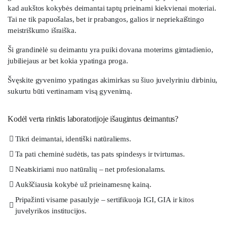
kad aukštos kokybės deimantai taptų prieinami kiekvienai moteriai.
Tai ne tik papuošalas, bet ir prabangos, galios ir nepriekaištingo
meistriškumo išraiška.
Ši grandinėlė su deimantu yra puiki dovana moterims gimtadienio,
jubiliejaus ar bet kokia ypatinga proga.
Švęskite gyvenimo ypatingas akimirkas su šiuo juvelyriniu dirbiniu,
sukurtu būti vertinamam visą gyvenimą.
Kodėl verta rinktis laboratorijoje išaugintus deimantus?
Tikri deimantai, identiški natūraliems.
Ta pati cheminė sudėtis, tas pats spindesys ir tvirtumas.
Neatskiriami nuo natūralių – net profesionalams.
Aukščiausia kokybė už prieinamesnę kainą.
Pripažinti visame pasaulyje – sertifikuoja IGI, GIA ir kitos
juvelyrikos institucijos.