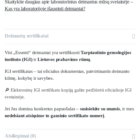
Skaitykite daugiau apie laboratorinius deimantus mūsų svetainėje –
Kas yra laboratorijoje išauginti deimantai?
Deimantų sertifikatai
Visi „Essenti“ deimantai yra sertifikuoti
Tarptautinio gemologijos
instituto (IGI)
ir
Lietuvos prabavimo rūmų
.
IGI sertifikatas – tai oficialus dokumentas, patvirtinantis deimanto
kilmę, kokybę ir savybes.
🔎
Elektroninę IGI sertifikato kopiją galite peržiūrėti oficialioje IGI
svetainėje
.
Jei Jus domina konkretus papuošalas –
susisiekite su mumis
, ir mes
nedelsiant atsiųsime to gaminio sertifikato numerį
.
Atsiliepimai (0)