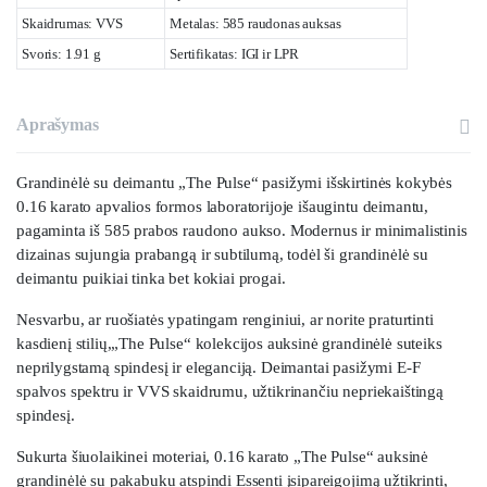
Skaidrumas: VVS
Metalas: 585 raudonas auksas
Svoris: 1.91 g
Sertifikatas: IGI ir LPR
Aprašymas
Grandinėlė su deimantu „The Pulse“ pasižymi išskirtinės kokybės
0.16 karato apvalios formos laboratorijoje išaugintu deimantu,
pagaminta iš 585 prabos raudono aukso. Modernus ir minimalistinis
dizainas sujungia prabangą ir subtilumą, todėl ši grandinėlė su
deimantu puikiai tinka bet kokiai progai.
Nesvarbu, ar ruošiatės ypatingam renginiui, ar norite praturtinti
kasdienį stilių,„The Pulse“ kolekcijos auksinė grandinėlė suteiks
neprilygstamą spindesį ir eleganciją. Deimantai pasižymi E-F
spalvos spektru ir VVS skaidrumu, užtikrinančiu nepriekaištingą
spindesį.
Sukurta šiuolaikinei moteriai, 0.16 karato „The Pulse“ auksinė
grandinėlė su pakabuku atspindi Essenti įsipareigojimą užtikrinti,