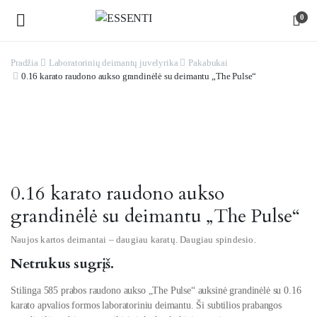
0
Pradžia
Laboratorinių deimantų juvelyrika
Pakabukai
0.16 karato raudono aukso grandinėlė su deimantu „The Pulse“
Watch video
0.16 karato raudono aukso
grandinėlė su deimantu „The Pulse“
Naujos kartos deimantai – daugiau karatų. Daugiau spindesio.
Netrukus sugrįš.
Stilinga 585 prabos raudono aukso „The Pulse“ auksinė grandinėlė su 0.16
karato apvalios formos laboratoriniu deimantu. Ši subtilios prabangos