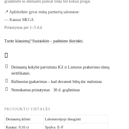
grandinėlė su deimantu puikiai tinka bet kokiai progai.
📍 Apžiūrėkite gyvai mūsų partnerių salonuose:
— Kaunas MEGA
Pristatymas per 1–3 d.d.
Turite klausimų? Susisiekite – padėsime išsirinkti.
Deimantų kokybė patvirtinta IGI ir Lietuvos prabavimo rūmų
sertifikatais.
Rafinuotas įpakavimas – kad dovanoti būtų dar maloniau.
Nemokamas pristatymas · 30 d. grąžinimas
PRODUKTO DETALĖS
Deimantų kilmė:
Laboratorijoje išauginti
Karatai: 0.16 ct
Spalva: E–F