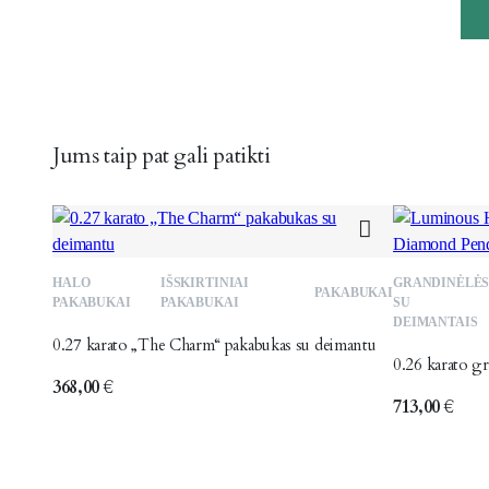
Jums taip pat gali patikti
Patinka
HALO
IŠSKIRTINIAI
GRANDINĖLĖ
PAKABUKAI
PAKABUKAI
PAKABUKAI
SU
DEIMANTAIS
0.27 karato „The Charm“ pakabukas su deimantu
0.26 karato g
368,00
€
713,00
€