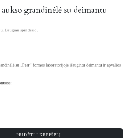
o aukso grandinėlė su deimantu
tų. Daugiau spindesio.
ndinėlė su „Pear“ formos laboratorijoje išaugintu deimantu ir apvalios
onuose:
PRIDĖTI Į KREPŠELĮ