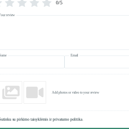
0/5
Your review
Name
Email
Add photos or video to your review
Sutinku su pirkimo taisyklėmis ir privatumo politika.