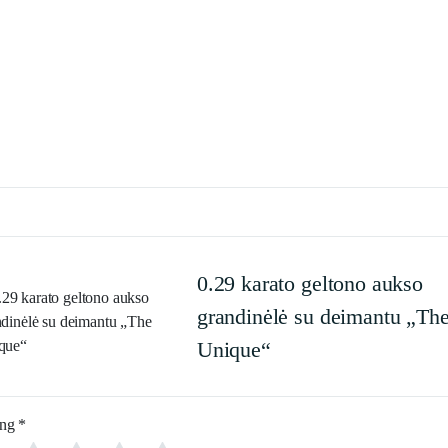
0.29 karato geltono aukso
grandinėlė su deimantu „Th
Unique“
ing
*