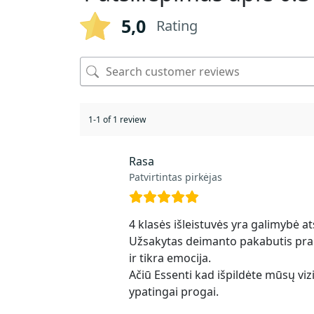
5,0
Rating
1-1 of 1 review
Rasa
Patvirtintas pirkėjas
4 klasės išleistuvės yra galimybė a
Užsakytas deimanto pakabutis prano
ir tikra emocija.
Ačiū Essenti kad išpildėte mūsų vi
ypatingai progai.