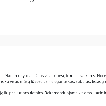
tsidėkoti mokytojai už jos visą rūpestį ir meilę vaikams. Nor
ko visus mūsų lūkesčius – elegantiškas, subtilus, tiesiog 
ziją iki paskutinės detalės. Rekomenduojame visiems, kurie