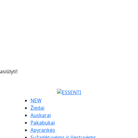
siūlyti!
NEW
Žiedai
Auskarai
Pakabukai
Apyrankės
Sužadėtuvėms ir Vestuvėms