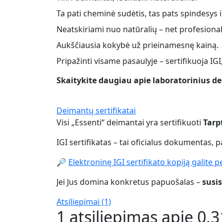
Ta pati cheminė sudėtis, tas pats spindesys i
Neatskiriami nuo natūralių – net profesiona
Aukščiausia kokybė už prieinamesnę kainą.
Pripažinti visame pasaulyje – sertifikuoja IGI, 
Skaitykite daugiau apie laboratorinius 
Deimantų sertifikatai
Visi „Essenti“ deimantai yra sertifikuoti
Tarp
IGI sertifikatas – tai oficialus dokumentas, 
🔎
Elektroninę IGI sertifikato kopiją galite pe
Jei Jus domina konkretus papuošalas –
susi
Atsiliepimai (1)
1 atsiliepimas apie
0.3