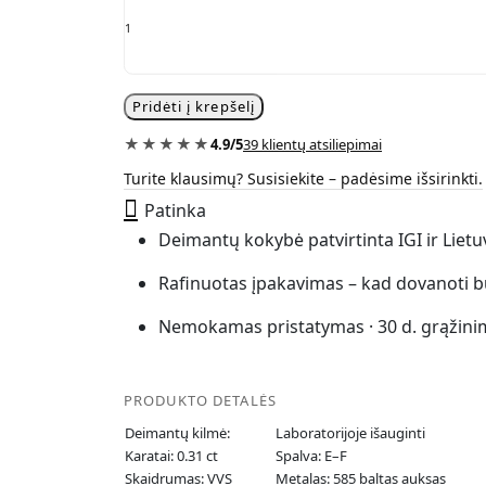
karato
grandinėlė
su
deimantu
„The
Pridėti į krepšelį
Iconic“
quantity
★★★★★
4.9/5
39 klientų atsiliepimai
Turite klausimų? Susisiekite – padėsime išsirinkti.
Patinka
Deimantų kokybė patvirtinta IGI ir Liet
Rafinuotas įpakavimas – kad dovanoti b
Nemokamas pristatymas · 30 d. grąžini
PRODUKTO DETALĖS
Deimantų kilmė:
Laboratorijoje išauginti
Karatai: 0.31 ct
Spalva: E–F
Skaidrumas: VVS
Metalas: 585 baltas auksas