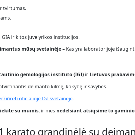
r tvirtumas.
lams.
GIA ir kitos juvelyrikos institucijos.
deimantus mūsų svetainėje –
Kas yra laboratorijoje išaugin
tautinio gemologijos instituto (IGI)
ir
Lietuvos prabavi
patvirtinantis deimanto kilmę, kokybę ir savybes.
ržiūrėti oficialioje IGI svetainėje
.
siekite su mumis
, ir mes
nedelsiant atsiųsime to gaminio
1 karato grandinėlė su deiman