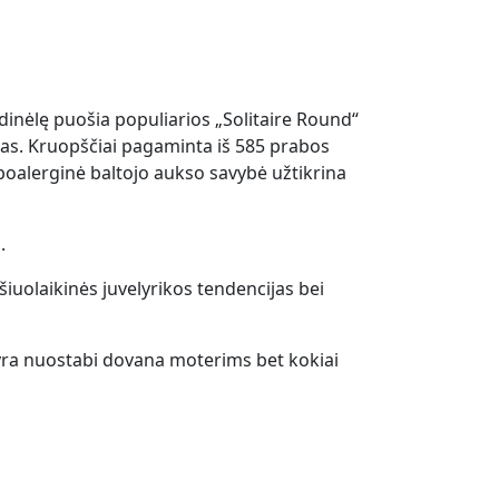
dinėlę puošia populiarios „Solitaire Round“
tas. Kruopščiai pagaminta iš 585 prabos
poalerginė baltojo aukso savybė užtikrina
.
šiuolaikinės juvelyrikos tendencijas bei
yra nuostabi dovana moterims bet kokiai