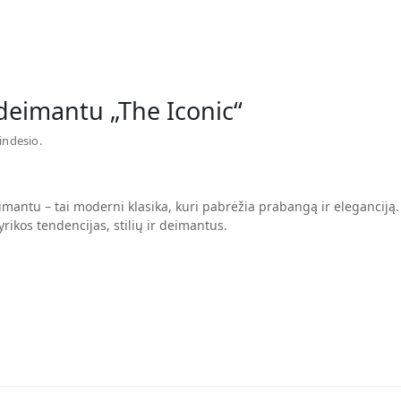
 deimantu „The Iconic“
indesio.
imantu – tai moderni klasika, kuri pabrėžia prabangą ir eleganciją
yrikos tendencijas, stilių ir deimantus.