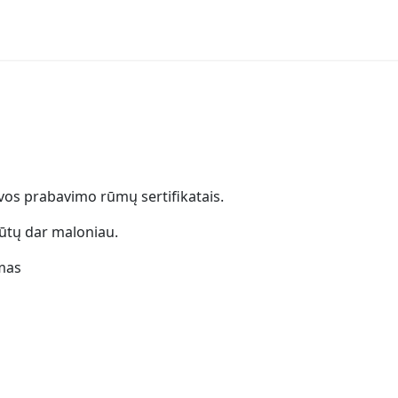
uvos prabavimo rūmų sertifikatais.
ūtų dar maloniau.
mas