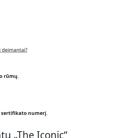
ti deimantai?
mo rūmų
.
 sertifikato numerį
.
tu „The Iconic“