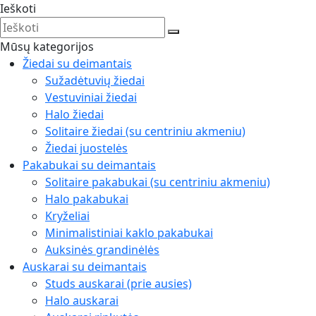
Ieškoti
Mūsų kategorijos
Žiedai su deimantais
Sužadėtuvių žiedai
Vestuviniai žiedai
Halo žiedai
Solitaire žiedai (su centriniu akmeniu)
Žiedai juostelės
Pakabukai su deimantais
Solitaire pakabukai (su centriniu akmeniu)
Halo pakabukai
Kryželiai
Minimalistiniai kaklo pakabukai
Auksinės grandinėlės
Auskarai su deimantais
Studs auskarai (prie ausies)
Halo auskarai