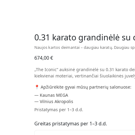
Watch video
0.31 karato grandinėlė su
Naujos kartos deimantai – daugiau karatų. Daugiau sp
674,00
€
„The Iconic“ auksinė grandinėlė su 0.31 karato de
kiekvienai moteriai, vertinančiai šiuolaikinės juvel
📍 Apžiūrėkite gyvai mūsų partnerių salonuose:
— Kaunas MEGA
— Vilnius Akropolis
Pristatymas per 1–3 d.d.
Greitas pristatymas per 1–3 d.d.
0.31