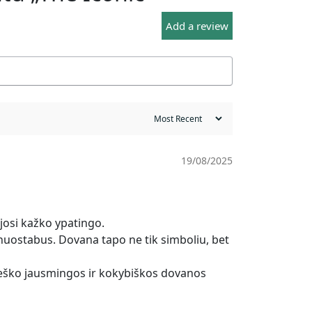
Add a review
19/08/2025
ėjosi kažko ypatingo.
nuostabus. Dovana tapo ne tik simboliu, bet
 ieško jausmingos ir kokybiškos dovanos