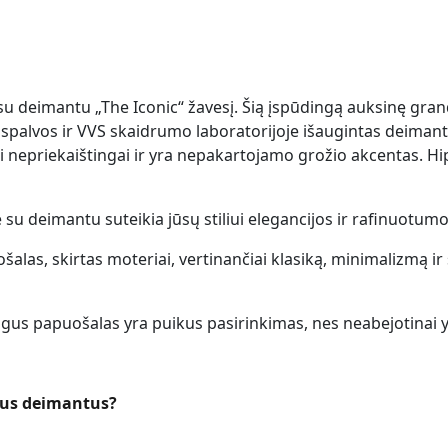
su deimantu „The Iconic“ žavesį. Šią įspūdingą auksinę gran
-F spalvos ir VVS skaidrumo laboratorijoje išaugintas deiman
 nepriekaištingai ir yra nepakartojamo grožio akcentas. Hi
ė su deimantu suteikia jūsų stiliui elegancijos ir rafinuotumo
las, skirtas moteriai, vertinančiai klasiką, minimalizmą ir 
gus papuošalas yra puikus pasirinkimas, nes neabejotinai 
ntus deimantus?