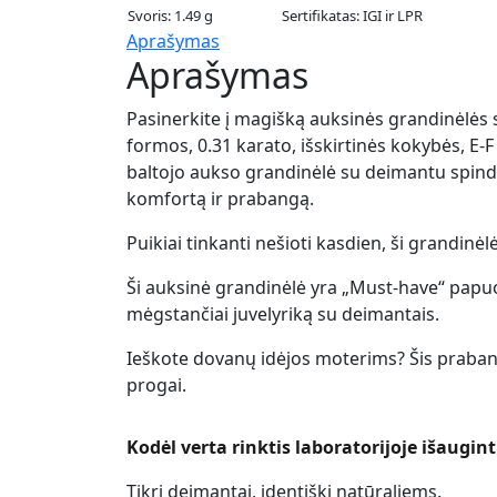
Svoris: 1.49 g
Sertifikatas: IGI ir LPR
Aprašymas
Aprašymas
Pasinerkite į magišką auksinės grandinėlės 
formos, 0.31 karato, išskirtinės kokybės, E
baltojo aukso grandinėlė su deimantu spindi
komfortą ir prabangą.
Puikiai tinkanti nešioti kasdien, ši grandinėl
Ši auksinė grandinėlė yra „Must-have“ papuoša
mėgstančiai juvelyriką su deimantais.
Ieškote dovanų idėjos moterims? Šis praban
progai.
Kodėl verta rinktis laboratorijoje išaugi
Tikri deimantai, identiški natūraliems.