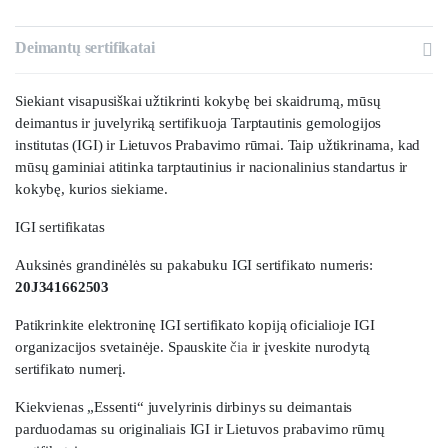
Deimantų sertifikatai
Siekiant visapusiškai užtikrinti kokybę bei skaidrumą, mūsų
deimantus ir juvelyriką sertifikuoja Tarptautinis gemologijos
institutas (IGI) ir Lietuvos Prabavimo rūmai. Taip užtikrinama, kad
mūsų gaminiai atitinka tarptautinius ir nacionalinius standartus ir
kokybę, kurios siekiame.
IGI sertifikatas
Auksinės grandinėlės su pakabuku IGI sertifikato numeris:
20J341662503
Patikrinkite elektroninę IGI sertifikato kopiją oficialioje IGI
organizacijos svetainėje. Spauskite
čia
ir įveskite nurodytą
sertifikato numerį.
Kiekvienas „Essenti“ juvelyrinis dirbinys su deimantais
parduodamas su originaliais IGI ir Lietuvos prabavimo rūmų