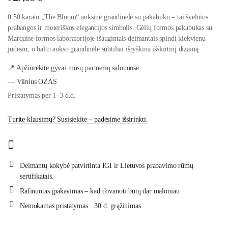
0.50 karato „The Bloom“ auksinė grandinėlė su pakabuku – tai švelnios
prabangos ir moteriškos elegancijos simbolis. Gėlių formos pakabukas su
Marquise formos laboratorijoje išaugintais deimantais spindi kiekvienu
judesiu, o balto aukso grandinėlė subtiliai išryškina išskirtinį dizainą.
📍 Apžiūrėkite gyvai mūsų partnerių salonuose:
— Vilnius OZAS
Pristatymas per 1–3 d.d.
Turite klausimų? Susisiekite – padėsime išsirinkti.
Deimantų kokybė patvirtinta IGI ir Lietuvos prabavimo rūmų
sertifikatais.
Rafinuotas įpakavimas – kad dovanoti būtų dar maloniau.
Nemokamas pristatymas · 30 d. grąžinimas