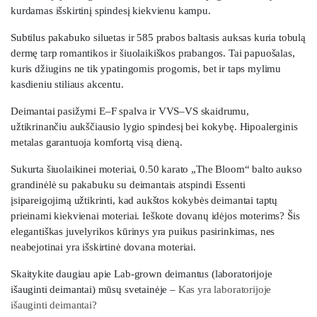
kurdamas išskirtinį spindesį kiekvienu kampu.
Subtilus pakabuko siluetas ir 585 prabos baltasis auksas kuria tobulą
dermę tarp romantikos ir šiuolaikiškos prabangos. Tai papuošalas,
kuris džiugins ne tik ypatingomis progomis, bet ir taps mylimu
kasdieniu stiliaus akcentu.
Deimantai pasižymi E–F spalva ir VVS–VS skaidrumu,
užtikrinančiu aukščiausio lygio spindesį bei kokybę. Hipoalerginis
metalas garantuoja komfortą visą dieną.
Sukurta šiuolaikinei moteriai, 0.50 karato „The Bloom“ balto aukso
grandinėlė su pakabuku su deimantais atspindi Essenti
įsipareigojimą užtikrinti, kad aukštos kokybės deimantai taptų
prieinami kiekvienai moteriai. Ieškote dovanų idėjos moterims? Šis
elegantiškas juvelyrikos kūrinys yra puikus pasirinkimas, nes
neabejotinai yra išskirtinė dovana moteriai.
Skaitykite daugiau apie Lab-grown deimantus (laboratorijoje
išauginti deimantai) mūsų svetainėje –
Kas yra laboratorijoje
išauginti deimantai?