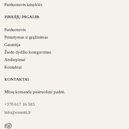
Parduotuvės taisyklės
PIRKĖJŲ PAGALBA
Parduotuvės
Pristatymas ir grąžinimas
Garantija
Žiedo dydžio koregavimas
Atsiliepimai
Kontaktai
KONTAKTAI
Mūsų komanda pasiruošusi padėti.
+370 617 16 585
info@essenti.lt
f