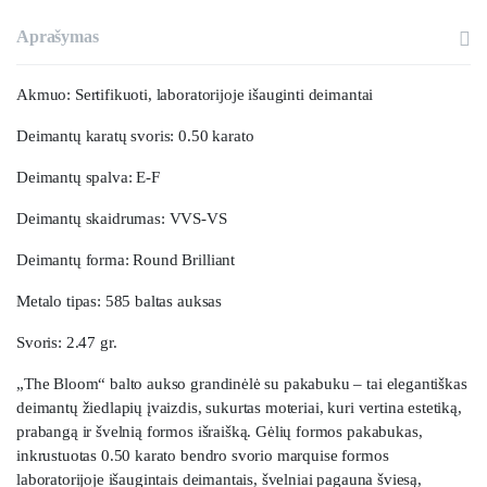
Aprašymas
Akmuo: Sertifikuoti, laboratorijoje išauginti deimantai
Deimantų karatų svoris: 0.50 karato
Deimantų spalva: E-F
Deimantų skaidrumas: VVS-VS
Deimantų forma: Round Brilliant
Metalo tipas: 585 baltas auksas
Svoris: 2.47 gr.
„The Bloom“ balto aukso grandinėlė su pakabuku – tai elegantiškas
deimantų žiedlapių įvaizdis, sukurtas moteriai, kuri vertina estetiką,
prabangą ir švelnią formos išraišką. Gėlių formos pakabukas,
inkrustuotas 0.50 karato bendro svorio marquise formos
laboratorijoje išaugintais deimantais, švelniai pagauna šviesą,