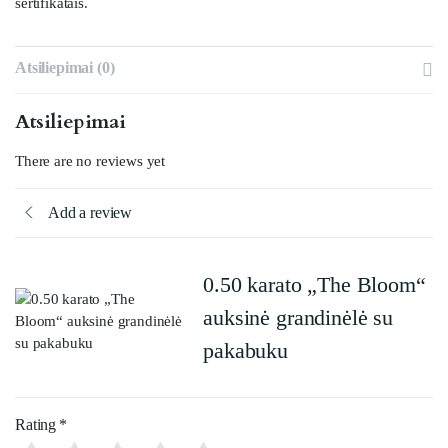
sertifikatais.
Atsiliepimai (0)
Atsiliepimai
There are no reviews yet
Add a review
0.50 karato „The Bloom“
auksinė grandinėlė su
pakabuku
Rating
*