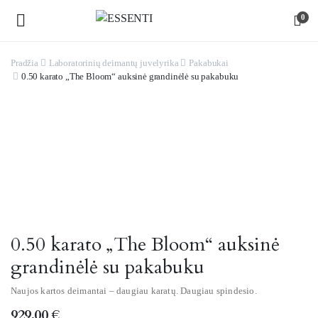
0
Pradžia
Laboratorinių deimantų juvelyrika
Pakabukai
0.50 karato „The Bloom“ auksinė grandinėlė su pakabuku
Watch video
0.50 karato „The Bloom“ auksinė
grandinėlė su pakabuku
Naujos kartos deimantai – daugiau karatų. Daugiau spindesio.
929,00
€