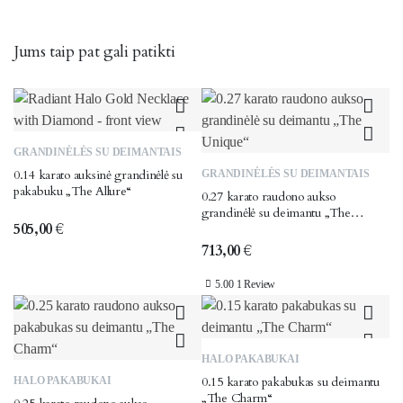
Jums taip pat gali patikti
GRANDINĖLĖS SU DEIMANTAIS
0.14 karato auksinė grandinėlė su
GRANDINĖLĖS SU DEIMANTAIS
pakabuku „The Allure“
0.27 karato raudono aukso
grandinėlė su deimantu „The
505,00
€
Unique“
713,00
€
5.00
1 Review
HALO PAKABUKAI
0.15 karato pakabukas su deimantu
HALO PAKABUKAI
„The Charm“