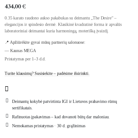
434,00
€
0.35 karato raudono aukso pakabukas su deimantu „The Desire“ –
elegancijos ir spindesio dermė. Klasikinė kvadratinė forma ir apvalūs
laboratoriniai deimantai kuria harmoningą, moterišką įvaizdį.
📍 Apžiūrėkite gyvai mūsų partnerių salonuose:
— Kaunas MEGA
Pristatymas per 1–3 d.d.
Turite klausimų? Susisiekite – padėsime išsirinkti.
Deimantų kokybė patvirtinta IGI ir Lietuvos prabavimo rūmų
sertifikatais.
Rafinuotas įpakavimas – kad dovanoti būtų dar maloniau.
Nemokamas pristatymas · 30 d. grąžinimas