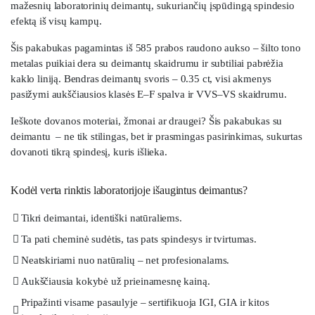
mažesnių laboratorinių deimantų, sukuriančių įspūdingą spindesio
efektą iš visų kampų.
Šis pakabukas pagamintas iš 585 prabos raudono aukso – šilto tono
metalas puikiai dera su deimantų skaidrumu ir subtiliai pabrėžia
kaklo liniją. Bendras deimantų svoris – 0.35 ct, visi akmenys
pasižymi aukščiausios klasės E–F spalva ir VVS–VS skaidrumu.
Ieškote dovanos moteriai, žmonai ar draugei? Šis pakabukas su
deimantu – ne tik stilingas, bet ir prasmingas pasirinkimas, sukurtas
dovanoti tikrą spindesį, kuris išlieka.
Kodėl verta rinktis laboratorijoje išaugintus deimantus?
Tikri deimantai, identiški natūraliems.
Ta pati cheminė sudėtis, tas pats spindesys ir tvirtumas.
Neatskiriami nuo natūralių – net profesionalams.
Aukščiausia kokybė už prieinamesnę kainą.
Pripažinti visame pasaulyje – sertifikuoja IGI, GIA ir kitos