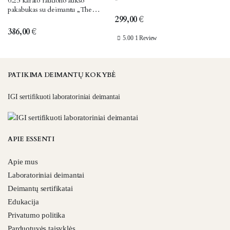
0.25 karato raudono aukso
pakabukas su deimantu „The
299,00
€
Charm“
386,00
€
5.00
1 Review
PATIKIMA DEIMANTŲ KOKYBĖ
IGI sertifikuoti laboratoriniai deimantai
APIE ESSENTI
Apie mus
Laboratoriniai deimantai
Deimantų sertifikatai
Edukacija
Privatumo politika
Parduotuvės taisyklės