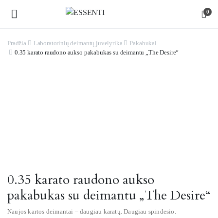
0
Pradžia
Laboratorinių deimantų juvelyrika
Pakabukai
0.35 karato raudono aukso pakabukas su deimantu „The Desire“
Watch video
0.35 karato raudono aukso
pakabukas su deimantu „The Desire“
Naujos kartos deimantai – daugiau karatų. Daugiau spindesio.