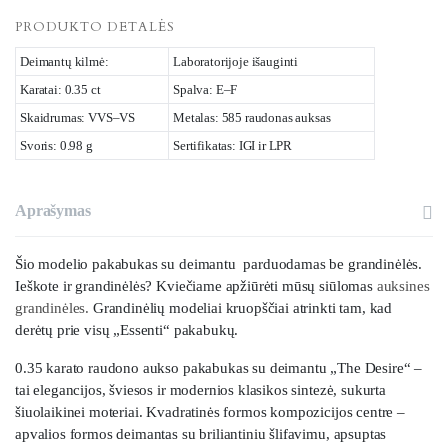
PRODUKTO DETALĖS
Deimantų kilmė:
Laboratorijoje išauginti
Karatai: 0.35 ct
Spalva: E–F
Skaidrumas: VVS–VS
Metalas: 585 raudonas auksas
Svoris: 0.98 g
Sertifikatas: IGI ir LPR
Aprašymas
Šio modelio pakabukas su deimantu parduodamas be grandinėlės.
Ieškote ir grandinėlės? Kviečiame apžiūrėti mūsų siūlomas
auksines
grandinėles.
Grandinėlių modeliai kruopščiai atrinkti tam, kad
derėtų prie visų „Essenti“ pakabukų.
0.35 karato raudono aukso pakabukas su deimantu „The Desire“ –
tai elegancijos, šviesos ir modernios klasikos sintezė, sukurta
šiuolaikinei moteriai. Kvadratinės formos kompozicijos centre –
apvalios formos deimantas su briliantiniu šlifavimu, apsuptas