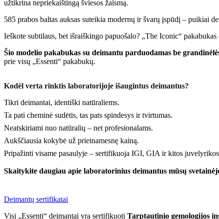
užtikrina nepriekaištingą šviesos žaismą.
585 prabos baltas auksas suteikia modernų ir švarų įspūdį – puikiai dera 
Ieškote subtilaus, bet išraiškingo papuošalo? „The Iconic“ pakabukas – 
Šio modelio pakabukas su deimantu parduodamas be grandinėlė
prie visų „Essenti“ pakabukų.
Kodėl verta rinktis laboratorijoje išaugintus deimantus?
Tikri deimantai, identiški natūraliems.
Ta pati cheminė sudėtis, tas pats spindesys ir tvirtumas.
Neatskiriami nuo natūralių – net profesionalams.
Aukščiausia kokybė už prieinamesnę kainą.
Pripažinti visame pasaulyje – sertifikuoja IGI, GIA ir kitos juvelyrikos 
Skaitykite daugiau apie laboratorinius deimantus mūsų svetainėj
Deimantų sertifikatai
Visi „Essenti“ deimantai yra sertifikuoti
Tarptautinio gemologijos ins