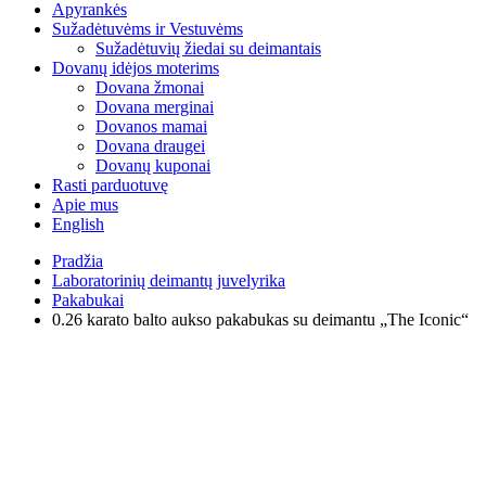
Apyrankės
Sužadėtuvėms ir Vestuvėms
Sužadėtuvių žiedai su deimantais
Dovanų idėjos moterims
Dovana žmonai
Dovana merginai
Dovanos mamai
Dovana draugei
Dovanų kuponai
Rasti parduotuvę
Apie mus
English
Pradžia
Laboratorinių deimantų juvelyrika
Pakabukai
0.26 karato balto aukso pakabukas su deimantu „The Iconic“