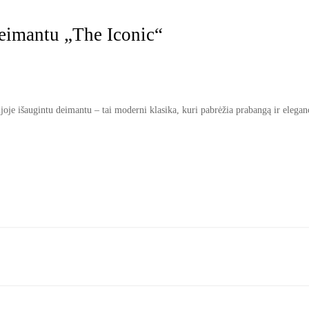
deimantu „The Iconic“
oje išaugintu deimantu – tai moderni klasika, kuri pabrėžia prabangą ir eleganc