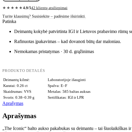
Iconic“
quantity
4.9/5
42 klientų atsiliepimai
★★★★★
Turite klausimų? Susisiekite – padėsime išsirinkti.
Patinka
Deimantų kokybė patvirtinta IGI ir Lietuvos prabavimo rūmų ser
Rafinuotas įpakavimas – kad dovanoti būtų dar maloniau.
Nemokamas pristatymas · 30 d. grąžinimas
PRODUKTO DETALĖS
Deimantų kilmė:
Laboratorijoje išauginti
Karatai: 0.26 ct
Spalva: E–F
Skaidrumas: VVS
Metalas: 585 baltas auksas
Svoris: 0.38–0.39 g
Sertifikatas: IGI ir LPR
Aprašymas
Aprašymas
„The Iconic“ balto aukso pakabukas su deimantu – tai šiuolaikiškas ir