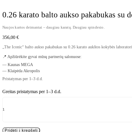
Watch video
0.26 karato balto aukso pakabukas su 
Naujos kartos deimantai – daugiau karatų. Daugiau spindesio.
356,00
€
„The Iconic“ balto aukso pakabukas su 0.26 karato aukštos kokybės laboratorij
📍 Apžiūrėkite gyvai mūsų partnerių salonuose:
— Kaunas MEGA
— Klaipėda Akropolis
Pristatymas per 1–3 d.d.
Greitas pristatymas per 1–3 d.d.
0.26
karato
balto
aukso
pakabukas
su
deimantu
„The
Pridėti į krepšelį