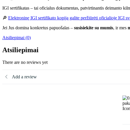
IGI sertifikatas – tai oficialus dokumentas, patvirtinantis deimanto ki
🔎
Elektroninę IGI sertifikato kopiją galite peržiūrėti oficialioje IGI sv
Jei Jus domina konkretus papuošalas –
susisiekite su mumis
, ir mes
n
Atsiliepimai (0)
Atsiliepimai
There are no reviews yet
Add a review