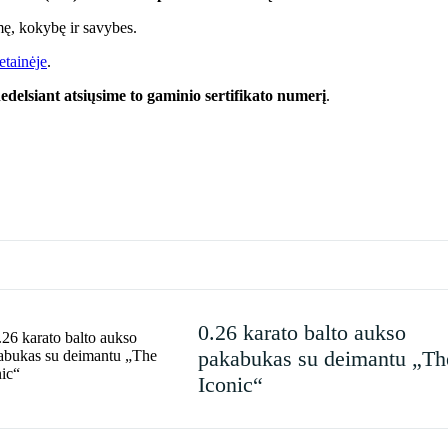
lmę, kokybę ir savybes.
etainėje
.
edelsiant atsiųsime to gaminio sertifikato numerį
.
0.26 karato balto aukso
pakabukas su deimantu „Th
Iconic“