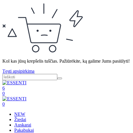
Kol kas jūsų krepšelis tuščias. Pažiūrėkite, ką galime Jums pasiūlyti!
Tęsti apsipirkimą
6
0
0
NEW
Žiedai
Auskarai
Pakabukai