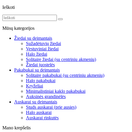
Ieškoti
Mūsų kategorijos
Žiedai su deimantais
Sužadėtuvių žiedai
Vestuviniai žiedai
Halo žiedai
Solitaire žiedai (su centriniu akmeniu)
Žiedai juostelės
Pakabukai su deimantais
Solitaire pakabukai (su centriniu akmeniu)
Halo pakabukai
Kryželiai
Minimalistiniai kaklo pakabukai
Auksinės grandinėlės
Auskarai su deimantais
Studs auskarai (prie ausies)
Halo auskarai
Auskarai rinkutės
Mano krepšelis