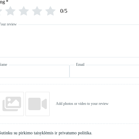
ing
*
0/5
Your review
Name
Email
Add photos or video to your review
Sutinku su pirkimo taisyklėmis ir privatumo politika.