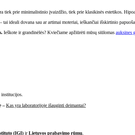
tiek prie minimalistinio įvaizdžio, tiek prie klasikinės estetikos. Hipoal
tai ideali dovana sau ar artimai moteriai, ieškančiai išskirtinio papuoša
s.
Ieškote ir grandinėlės? Kviečiame apžiūrėti mūsų siūlomas
auksines g
institucijos.
e –
Kas yra laboratorijoje išauginti deimantai?
tituto (IGI)
ir
Lietuvos prabavimo rūmų
.