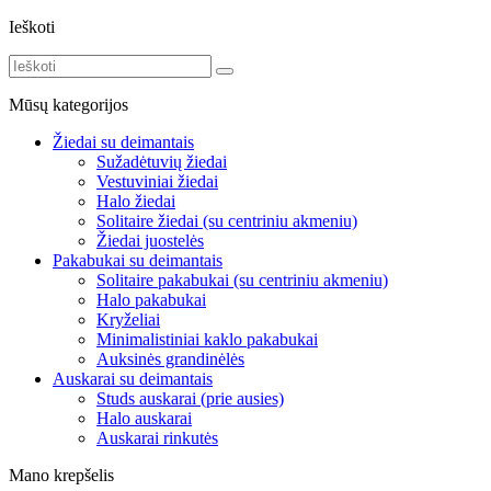
Ieškoti
Mūsų kategorijos
Žiedai su deimantais
Sužadėtuvių žiedai
Vestuviniai žiedai
Halo žiedai
Solitaire žiedai (su centriniu akmeniu)
Žiedai juostelės
Pakabukai su deimantais
Solitaire pakabukai (su centriniu akmeniu)
Halo pakabukai
Kryželiai
Minimalistiniai kaklo pakabukai
Auksinės grandinėlės
Auskarai su deimantais
Studs auskarai (prie ausies)
Halo auskarai
Auskarai rinkutės
Mano krepšelis