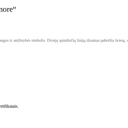
more“
gos ir amžinybės simbolis. Dviejų spindinčių linijų dizainas pabrėžia šviesą, s
tifikatais.