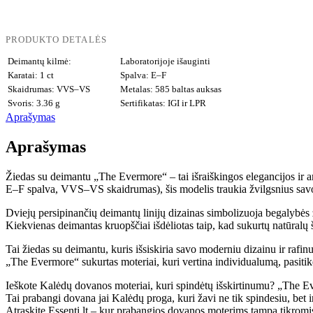
PRODUKTO DETALĖS
Deimantų kilmė:
Laboratorijoje išauginti
Karatai: 1 ct
Spalva: E–F
Skaidrumas: VVS–VS
Metalas: 585 baltas auksas
Svoris: 3.36 g
Sertifikatas: IGI ir LPR
Aprašymas
Aprašymas
Žiedas su deimantu „The Evermore“ – tai išraiškingos elegancijos ir am
E–F spalva, VVS–VS skaidrumas), šis modelis traukia žvilgsnius savo
Dviejų persipinančių deimantų linijų dizainas simbolizuoja begalybės ž
Kiekvienas deimantas kruopščiai išdėliotas taip, kad sukurtų natūralų 
Tai žiedas su deimantu, kuris išsiskiria savo moderniu dizainu ir rafin
„The Evermore“ sukurtas moteriai, kuri vertina individualumą, pasitikė
Ieškote Kalėdų dovanos moteriai, kuri spindėtų išskirtinumu? „The Eve
Tai prabangi dovana jai Kalėdų proga, kuri žavi ne tik spindesiu, bet 
Atraskite Essenti.lt – kur prabangios dovanos moterims tampa tikromi