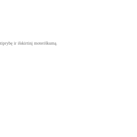
tiprybę ir išskirtinį moteriškumą.