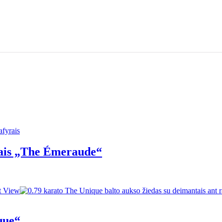
afyrais
tais „The Émeraude“
que“