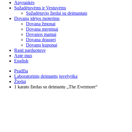
Apyrankės
Sužadėtuvėms ir Vestuvėms
Sužadėtuvių žiedai su deimantais
Dovanų idėjos moterims
Dovana žmonai
Dovana merginai
Dovanos mamai
Dovana draugei
Dovanų kuponai
Rasti parduotuvę
Apie mus
English
Pradžia
Laboratorinių deimantų juvelyrika
Žiedai
1 karato žiedas su deimantu „The Evermore“
Watch video