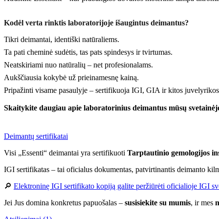
Kodėl verta rinktis laboratorijoje išaugintus deimantus?
Tikri deimantai, identiški natūraliems.
Ta pati cheminė sudėtis, tas pats spindesys ir tvirtumas.
Neatskiriami nuo natūralių – net profesionalams.
Aukščiausia kokybė už prieinamesnę kainą.
Pripažinti visame pasaulyje – sertifikuoja IGI, GIA ir kitos juvelyrikos 
Skaitykite daugiau apie laboratorinius deimantus mūsų svetainėj
Deimantų sertifikatai
Visi „Essenti“ deimantai yra sertifikuoti
Tarptautinio gemologijos ins
IGI sertifikatas – tai oficialus dokumentas, patvirtinantis deimanto ki
🔎
Elektroninę IGI sertifikato kopiją galite peržiūrėti oficialioje IGI sv
Jei Jus domina konkretus papuošalas –
susisiekite su mumis
, ir mes
n