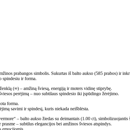
žinos prabangos simbolis. Sukurtas iš balto aukso (585 prabos) ir inkrus
 spindesiu ir forma.
enklą (∞) – amžiną šviesą, energiją ir moters vidinę stiprybę.
šviesos perėjimą – nuo subtilaus spindesio iki įspūdingo žėrėjimo.
uota forma.
jimą savimi ir spindesį, kuris niekada neišblėsta.
rmore“ – balto aukso žiedas su deimantais (1.00 ct), simbolizuojantis š
ir prasme – subtilus elegancijos bei amžinos šviesos atspindys.
s emocijomis.