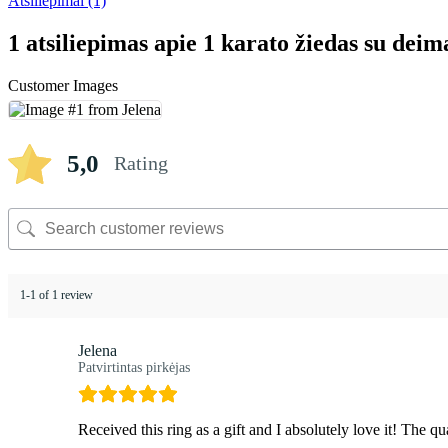
Atsiliepimai (1)
1 atsiliepimas apie
1 karato žiedas su dei
Customer Images
5,0
Rating
1-1 of 1 review
Jelena
Patvirtintas pirkėjas
Received this ring as a gift and I absolutely love it! The qu