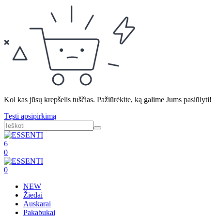
Kol kas jūsų krepšelis tuščias. Pažiūrėkite, ką galime Jums pasiūlyti!
Tęsti apsipirkimą
6
0
0
NEW
Žiedai
Auskarai
Pakabukai