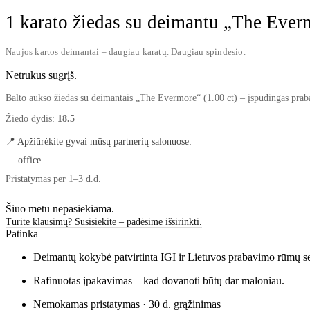
1 karato žiedas su deimantu „The Ever
Naujos kartos deimantai – daugiau karatų. Daugiau spindesio.
Netrukus sugrįš.
Balto aukso žiedas su deimantais „The Evermore“ (1.00 ct) – įspūdingas praban
Žiedo dydis:
18.5
📍 Apžiūrėkite gyvai mūsų partnerių salonuose:
— office
Pristatymas per 1–3 d.d.
Šiuo metu nepasiekiama.
Turite klausimų? Susisiekite – padėsime išsirinkti.
Patinka
Deimantų kokybė patvirtinta IGI ir Lietuvos prabavimo rūmų ser
Rafinuotas įpakavimas – kad dovanoti būtų dar maloniau.
Nemokamas pristatymas · 30 d. grąžinimas