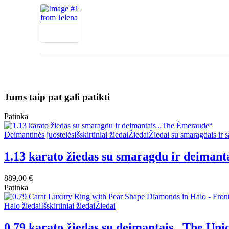
Jums taip pat gali patikti
Patinka
This
Deimantinės juostelės
Išskirtiniai žiedai
Žiedai
Žiedai su smaragdais ir s
product
has
1.13 karato žiedas su smaragdu ir deiman
multiple
variants.
889,00
€
The
Patinka
options
may
This
Halo žiedai
Išskirtiniai žiedai
Žiedai
be
product
chosen
has
0.79 karato žiedas su deimantais „The Uni
on