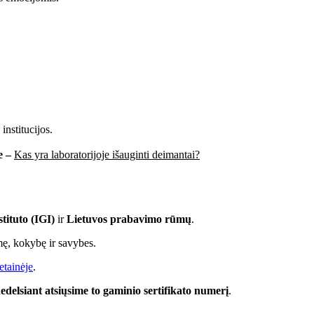
institucijos.
e –
Kas yra laboratorijoje išauginti deimantai?
tituto (IGI)
ir
Lietuvos prabavimo rūmų
.
lmę, kokybę ir savybes.
etainėje
.
edelsiant atsiųsime to gaminio sertifikato numerį
.