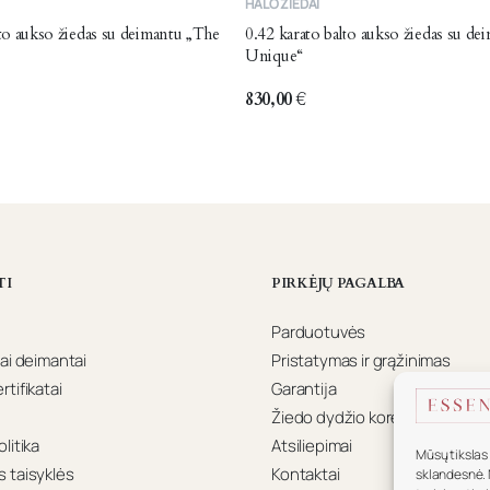
HALO ŽIEDAI
product
lto aukso žiedas su deimantu „The
0.42 karato balto aukso žiedas su d
has
Unique“
multiple
variants.
830,00
€
The
options
may
be
chosen
on
the
TI
PIRKĖJŲ PAGALBA
product
page
Parduotuvės
ai deimantai
Pristatymas ir grąžinimas
tifikatai
Garantija
Žiedo dydžio koregavimas
litika
Atsiliepimai
Mūsų tikslas 
 taisyklės
Kontaktai
sklandesnė. 