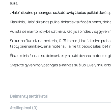
aurą.
„Halo“ dizaino prabangus sužadėtuvių žiedas puikiai derės p
Klasikinis „Halo” dizainas puikiai tinka tiek sužadėtuvėms, tiek a
Aukšta deimanto kokybė užtikrina, kad jis spindės visą gyvenimą.
Sukurtas šiuolaikinei moteriai, 0.25 karato „Halo” dizaino pra
taptų prieinami kiekvienai moteriai. Tai ne tik papuošalas, bet 
Šis auksinis žiedas su deimantais yra puiki dovana moterims gi
Švęskite gyvenimo ypatingas akimirkas su šiuo juvelyriniu dirb
Deimantų sertifikatai
Atsiliepimai (0)