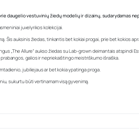
rie daugelio vestuvinių žiedų modelių ir dizainų, sudarydamas nep
smeniniai juvelyrikos kolekcijai.
 Šis auksinis žiedas, tinkantis bet kokiai progai, prie bet kokios apr
bangus „The Allure” aukso žiedas su Lab-grown deimantais atspindi Es
ir prabangos, galios ir nepriekaištingo meistriškumo išraiška.
mtadienio, jubiliejaus ar bet kokia ypatinga proga.
iniu, sukurtu būti vertinamam visą gyvenimą.