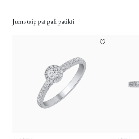
Jums taip pat gali patikti
This
This