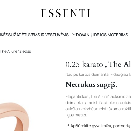
NKĖS
SUŽADĖTUVĖMS IR VESTUVĖMS
DOVANŲ IDĖJOS MOTERIMS
„The Allure“ žiedas
0.25 karato „The Al
Naujos kartos deimantai – daugiau k
Netrukus sugrįš.
Elegantiškas „The Allure“ auksinis ži
deimantais, meistriškai inkrustuotais
aukštos kokybės meistriškumas užtikr
ilgus metus.
📍 Apžiūrėkite gyvai mūsų partnerių