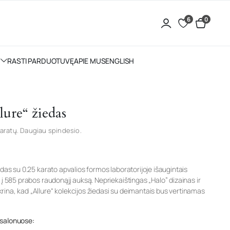
6
0
RASTI PARDUOTUVĘ
APIE MUS
ENGLISH
lure“ žiedas
aratų. Daugiau spindesio.
edas su 0.25 karato apvalios formos laboratorijoje išaugintais
 į 585 prabos raudonąjį auksą. Nepriekaištingas „Halo” dizainas ir
ina, kad „Allure“ kolekcijos žiedasi su deimantais bus vertinamas
 salonuose: