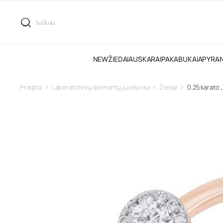
NEW
ŽIEDAI
AUSKARAI
PAKABUKAI
APYRA
Pradžia
Laboratorinių deimantų juvelyrika
Žiedai
0.25 karato 