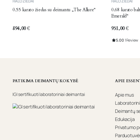
HALO ŽIEDAI
HALO ŽIEDAI
product
product
0.55 karato žiedas su deimantu „The Allure“
0.68 karato ba
has
has
Emerald“
multiple
multiple
variants.
variants.
894,00
€
951,00
€
The
The
5.00
1 Review
options
options
may
may
be
be
chosen
chosen
on
on
the
the
PATIKIMA DEIMANTŲ KOKYBĖ
APIE ESSEN
product
product
page
page
IGI sertifikuoti laboratoriniai deimantai
Apie mus
Laboratorini
Deimantų ser
Edukacija
Privatumo po
Parduotuvės