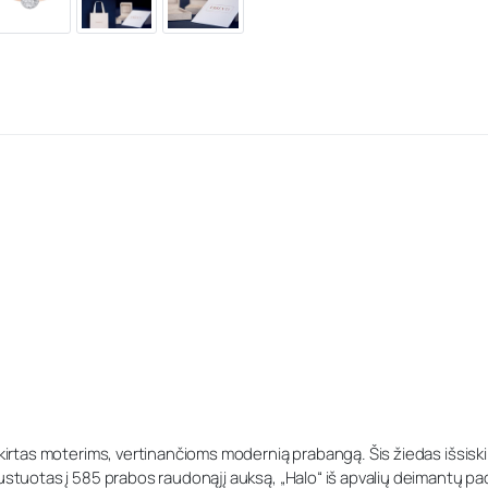
skirtas moterims, vertinančioms modernią prabangą. Šis žiedas išsiskir
rustuotas į 585 prabos raudonąjį auksą, „Halo“ iš apvalių deimantų pa