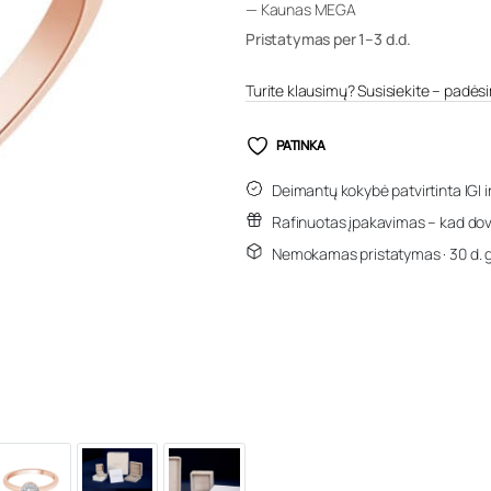
— Kaunas MEGA
Pristatymas per 1–3 d.d.
Turite klausimų? Susisiekite – padėsim
PATINKA
Deimantų kokybė patvirtinta IGI i
Rafinuotas įpakavimas – kad dov
Nemokamas pristatymas · 30 d. 