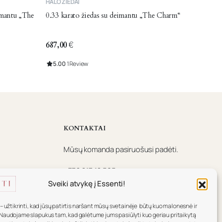
HALO ŽIEDAI
product
eimantu „The
0.33 karato žiedas su deimantu „The Charm“
has
multiple
variants.
687,00
€
The
5.00
1 Review
options
may
be
chosen
on
the
KONTAKTAI
product
Mūsų komanda pasiruošusi padėti.
page
+370 617 16 585
Sveiki atvykę į Essenti!
info@essenti.lt
f
– užtikrinti, kad jūsų patirtis naršant mūsų svetainėje būtų kuo malonesnė ir
Naudojame slapukus tam, kad galėtume jums pasiūlyti kuo geriau pritaikytą