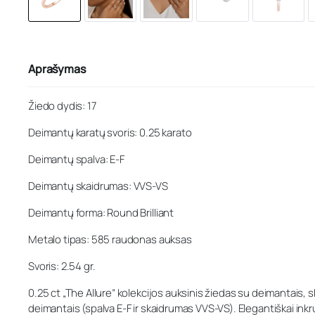
Aprašymas
Žiedo dydis: 17
Deimantų karatų svoris: 0.25 karato
Deimantų spalva: E-F
Deimantų skaidrumas: VVS-VS
Deimantų forma: Round Brilliant
Metalo tipas: 585 raudonas auksas
Svoris: 2.54 gr.
0.25 ct „The Allure” kolekcijos auksinis žiedas su deimantais, 
deimantais (spalva E-F ir skaidrumas VVS-VS). Elegantiškai ink