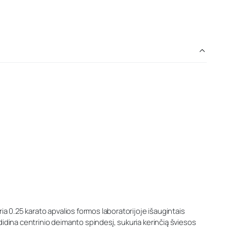
ia 0.25 karato apvalios formos laboratorijoje išaugintais
didina centrinio deimanto spindesį, sukuria kerinčią šviesos