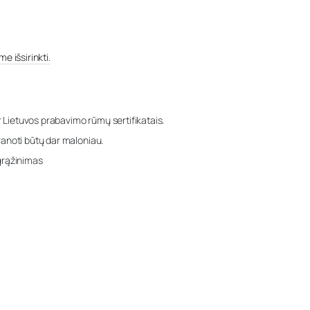
e išsirinkti.
r Lietuvos prabavimo rūmų sertifikatais.
anoti būtų dar maloniau.
grąžinimas