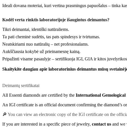
Ideali dovana moteriai, kuri vertina prasmingus papuošalus – tinka kasd
Kodėl verta rinktis laboratorijoje išaugintus deimantus?
Tikri deimantai, identiški natūraliems.
Ta pati cheminė sudėtis, tas pats spindesys ir tvirtumas.
Neatskiriami nuo natūralių – net profesionalams.
Aukščiausia kokybė už prieinamesnę kainą.
Pripažinti visame pasaulyje – sertifikuoja IGI, GIA ir kitos juvelyrikos 
Skaitykite daugiau apie laboratorinius deimantus mūsų svetainėj
Deimantų sertifikatai
All Essenti diamonds are certified by the
International Gemological I
An IGI certificate is an official document confirming the diamond’s orig
🔎
You can view an electronic copy of the IGI certificate on the offici
If you are interested in a specific piece of jewelry,
contact us
and we 