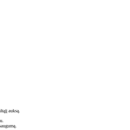
ltąjį auksą.
u.
 saugumą.