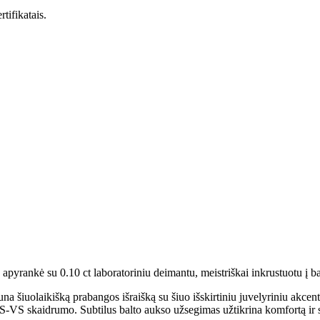
tifikatais.
pyrankė su 0.10 ct laboratoriniu deimantu, meistriškai inkrustuotu į ba
na šiuolaikišką prabangos išraišką su šiuo išskirtiniu juvelyriniu akcent
VS-VS skaidrumo. Subtilus balto aukso užsegimas užtikrina komfortą ir