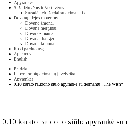
Apyrankės
Sužadėtuvėms ir Vestuvėms
Sužadėtuvių žiedai su deimantais
Dovanų idėjos moterims
Dovana žmonai
Dovana merginai
Dovanos mamai
Dovana draugei
Dovanų kuponai
Rasti parduotuvę
Apie mus
English
Pradžia
Laboratorinių deimantų juvelyrika
Apyrankės
0.10 karato raudono siūlo apyrankė su deimantu „The Wish“
Watch video
0.10 karato raudono siūlo apyrankė su