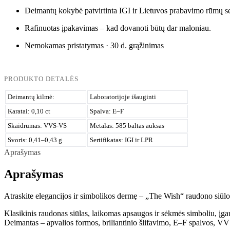
Deimantų kokybė patvirtinta IGI ir Lietuvos prabavimo rūmų ser
Rafinuotas įpakavimas – kad dovanoti būtų dar maloniau.
Nemokamas pristatymas · 30 d. grąžinimas
PRODUKTO DETALĖS
Deimantų kilmė:
Laboratorijoje išauginti
Karatai: 0,10 ct
Spalva: E–F
Skaidrumas: VVS-VS
Metalas: 585 baltas auksas
Svoris: 0,41–0,43 g
Sertifikatas: IGI ir LPR
Aprašymas
Aprašymas
Atraskite elegancijos ir simbolikos dermę – „The Wish“ raudono siūlo a
Klasikinis raudonas siūlas, laikomas apsaugos ir sėkmės simboliu, įgau
Deimantas – apvalios formos, briliantinio šlifavimo, E–F spalvos, V