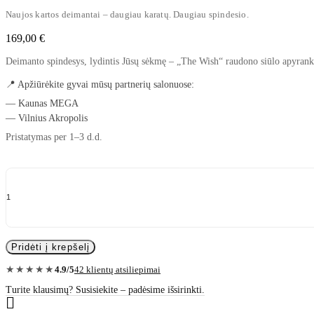
Naujos kartos deimantai – daugiau karatų. Daugiau spindesio.
169,00
€
Deimanto spindesys, lydintis Jūsų sėkmę – „The Wish“ raudono siūlo apyrankė 
📍 Apžiūrėkite gyvai mūsų partnerių salonuose:
— Kaunas MEGA
— Vilnius Akropolis
Pristatymas per 1–3 d.d.
0.10
karato
raudono
siūlo
apyrankė
su
deimantu
„The
Wish“
Pridėti į krepšelį
quantity
4.9/5
42 klientų atsiliepimai
★★★★★
Turite klausimų? Susisiekite – padėsime išsirinkti.