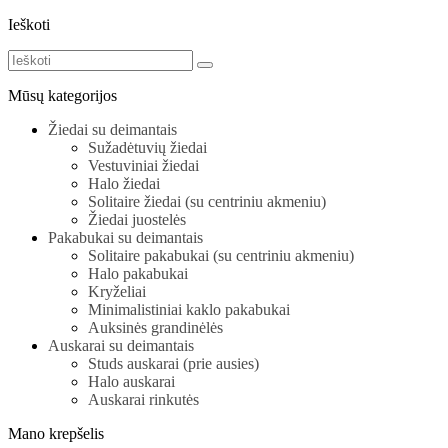
Ieškoti
Mūsų kategorijos
Žiedai su deimantais
Sužadėtuvių žiedai
Vestuviniai žiedai
Halo žiedai
Solitaire žiedai (su centriniu akmeniu)
Žiedai juostelės
Pakabukai su deimantais
Solitaire pakabukai (su centriniu akmeniu)
Halo pakabukai
Kryželiai
Minimalistiniai kaklo pakabukai
Auksinės grandinėlės
Auskarai su deimantais
Studs auskarai (prie ausies)
Halo auskarai
Auskarai rinkutės
Mano krepšelis