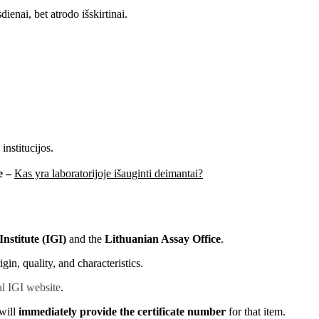
ienai, bet atrodo išskirtinai.
institucijos.
e –
Kas yra laboratorijoje išauginti deimantai?
nstitute (IGI)
and the
Lithuanian Assay Office
.
in, quality, and characteristics.
al IGI website
.
will
immediately provide the certificate number
for that item.