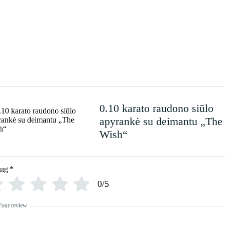
0.10 karato raudono siūlo
apyrankė su deimantu „The
Wish“
ing
*
0/5
Your review