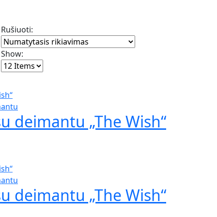
Rušiuoti:
Show:
mantu
su deimantu „The Wish“
mantu
su deimantu „The Wish“