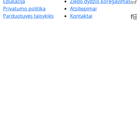
Edukacija
Žiedo dydžio koregavimas
in
Privatumo politika
Atsiliepimai
Parduotuvės taisyklės
Kontaktai
f