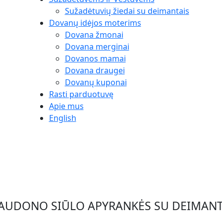
Sužadėtuvių žiedai su deimantais
Dovanų idėjos moterims
Dovana žmonai
Dovana merginai
Dovanos mamai
Dovana draugei
Dovanų kuponai
Rasti parduotuvę
Apie mus
English
AUDONO SIŪLO APYRANKĖS SU DEIMAN