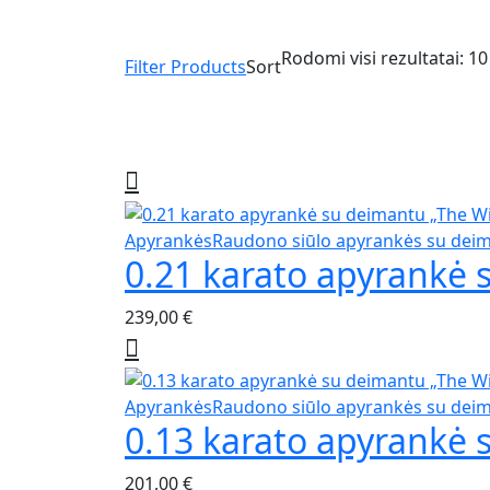
Rodomi visi rezultatai: 10
Filter Products
Sort
Apyrankės
Raudono siūlo apyrankės su dei
0.21 karato apyrankė 
239,00
€
Apyrankės
Raudono siūlo apyrankės su dei
0.13 karato apyrankė 
201,00
€