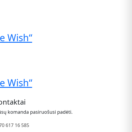
e Wish“
e Wish“
ontaktai
sų komanda pasiruošusi padėti.
70 617 16 585