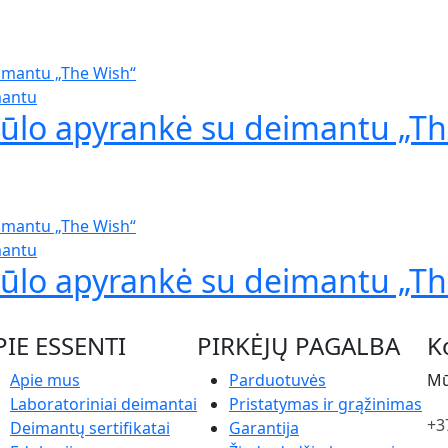
mantu
iūlo apyrankė su deimantu „Th
mantu
iūlo apyrankė su deimantu „Th
PIE ESSENTI
PIRKĖJŲ PAGALBA
K
Apie mus
Parduotuvės
Mū
Laboratoriniai deimantai
Pristatymas ir grąžinimas
+3
Deimantų sertifikatai
Garantija