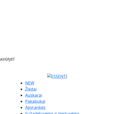
siūlyti!
NEW
Žiedai
Auskarai
Pakabukai
Apyrankės
Sužadėtuvėms ir Vestuvėms