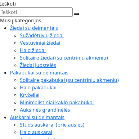
Ieškoti
Mūsų kategorijos
Žiedai su deimantais
Sužadėtuvių žiedai
Vestuviniai žiedai
Halo žiedai
Solitaire žiedai (su centriniu akmeniu)
Žiedai juostelės
Pakabukai su deimantais
Solitaire pakabukai (su centriniu akmeniu)
Halo pakabukai
Kryželiai
Minimalistiniai kaklo pakabukai
Auksinės grandinėlės
Auskarai su deimantais
Studs auskarai (prie ausies)
Halo auskarai