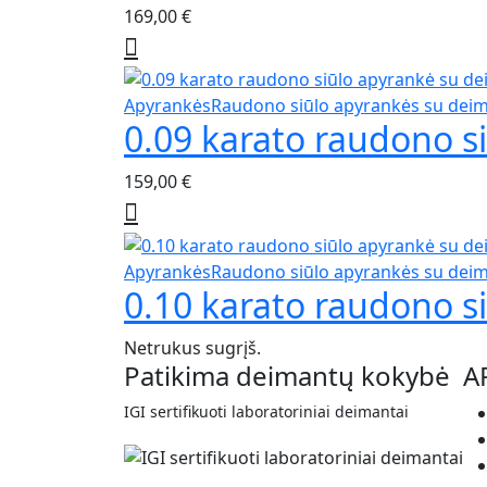
169,00
€
Apyrankės
Raudono siūlo apyrankės su dei
0.09 karato raudono s
159,00
€
Apyrankės
Raudono siūlo apyrankės su dei
0.10 karato raudono s
Netrukus sugrįš.
Patikima deimantų kokybė
A
IGI sertifikuoti laboratoriniai deimantai