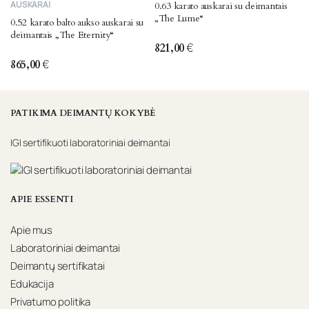
AUSKARAI
0.63 karato auskarai su deimantais
„The Lume“
0.52 karato balto aukso auskarai su
deimantais „The Eternity“
821,00
€
865,00
€
PATIKIMA DEIMANTŲ KOKYBĖ
IGI sertifikuoti laboratoriniai deimantai
APIE ESSENTI
Apie mus
Laboratoriniai deimantai
Deimantų sertifikatai
Edukacija
Privatumo politika