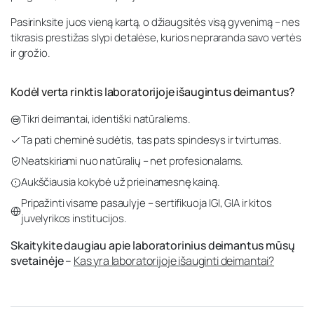
Pasirinksite juos vieną kartą, o džiaugsitės visą gyvenimą – nes
tikrasis prestižas slypi detalėse, kurios nepraranda savo vertės
ir grožio.
Kodėl verta rinktis laboratorijoje išaugintus deimantus?
Tikri deimantai, identiški natūraliems.
Ta pati cheminė sudėtis, tas pats spindesys ir tvirtumas.
Neatskiriami nuo natūralių – net profesionalams.
Aukščiausia kokybė už prieinamesnę kainą.
Pripažinti visame pasaulyje – sertifikuoja IGI, GIA ir kitos
juvelyrikos institucijos.
Skaitykite daugiau apie laboratorinius deimantus mūsų
svetainėje –
Kas yra laboratorijoje išauginti deimantai?