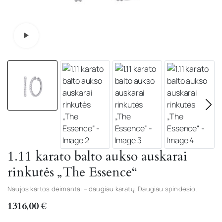
Watch video
1.11 karato balto aukso auskarai
rinkutės „The Essence“
Naujos kartos deimantai – daugiau karatų. Daugiau spindesio.
1316,00
€