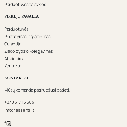
Parduotuvės taisyklės
PIRKĖJŲ PAGALBA
Parduotuvės
Pristatymas ir grąžinimas
Garantija
Žiedo dydžio koregavimas
Atsiliepimai
Kontaktai
KONTAKTAI
Mūsų komanda pasiruošusi padėti.
+370 617 16 585
info@essenti.lt
f