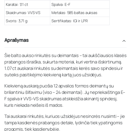
Karatai: 1,11 ct
Spalva: E–F
Skaidrumas: VVS-VS
Metalas: 585 baltas auksas
Svoris: 3,71 g
Sertifikatas: IGI ir LPR
Aprašymas
Šie balto aukso rinkutės su deimantais – tai aukščiausios klasės
prabangos išraiška, sukurta moteriai, kuri vertina išskirtinumą.
1.07 ct auskarai rinkutės su deimantais kerės savo spindesiu ir
suteiks pasitikėjimo kiekvieną kartą juos užsidėjus.
Kiekvieną auskarą puošia 12 apvalios formos deimantų su
briliantiniu šlifavimu (viso – 24 deimantai). Jų nepriekaištinga E–
F spalva ir VVS–VS skaidrumas atskleidžia akinantį spindesį,
kuris niekada neišeis iš mados.
Tai auskarai rinkutės, kuriuos užsidėjus nesinorės nusiimti – jie
tampa kasdienės prabangos detale, lydinčia tiek ypatingomis
progomis, tiek kasdienybėje.