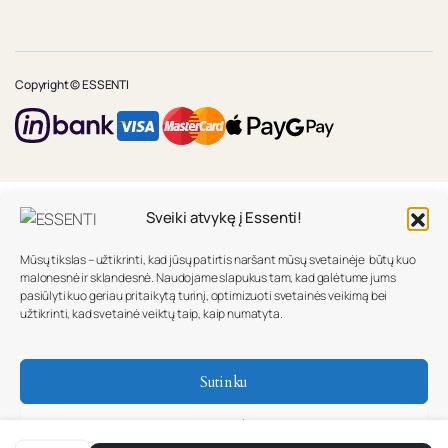
Copyright © ESSENTI
Sveiki atvykę į Essenti!
Mūsų tikslas – užtikrinti, kad jūsų patirtis naršant mūsų svetainėje būtų kuo
malonesnė ir sklandesnė. Naudojame slapukus tam, kad galėtume jums
pasiūlyti kuo geriau pritaikytą turinį, optimizuoti svetainės veikimą bei
užtikrinti, kad svetainė veiktų taip, kaip numatyta.
Sutinku
Nesutinku