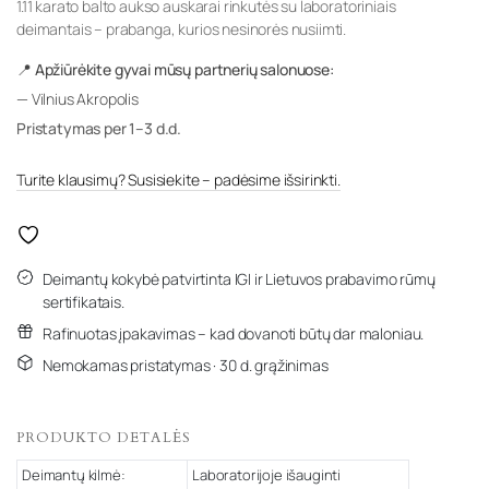
1.11 karato balto aukso auskarai rinkutės su laboratoriniais
deimantais – prabanga, kurios nesinorės nusiimti.
📍 Apžiūrėkite gyvai mūsų partnerių salonuose:
— Vilnius Akropolis
Pristatymas per 1–3 d.d.
Turite klausimų? Susisiekite – padėsime išsirinkti.
Deimantų kokybė patvirtinta IGI ir Lietuvos prabavimo rūmų
sertifikatais.
Rafinuotas įpakavimas – kad dovanoti būtų dar maloniau.
Nemokamas pristatymas · 30 d. grąžinimas
PRODUKTO DETALĖS
Deimantų kilmė:
Laboratorijoje išauginti