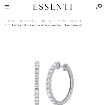
0
Pradžia
Laboratorinių deimantų juvelyrika
Auskarai
1.11 karato balto aukso auskarai rinkutės „The Essence“