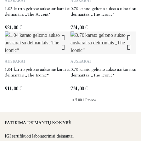
AUSKARAI
AUSKARAI
1.03 karato geltono aukso auskarai su
0.70 karato geltono aukso auskarai su
deimantais „The Accent“
deimantais „The Iconic“
921,00
€
731,00
€
AUSKARAI
AUSKARAI
1.04 karato geltono aukso auskarai su
0.70 karato geltono aukso auskarai su
deimantais „The Iconic“
deimantais „The Iconic“
911,00
€
731,00
€
5.00
1 Review
PATIKIMA DEIMANTŲ KOKYBĖ
IGI sertifikuoti laboratoriniai deimantai