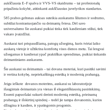
aukščiausia E–F spalva ir VVS–VS skaidrumu – tai profesionalų
pripažinta kokybė, atitinkanti aukščiausius juvelyrikos standartus.
585 prabos geltonas auksas suteikia auskarams šilumos ir sodrumo,
subtiliai kontrastuojančio su deimantų šviesa. Dėl savo
universalumo šie auskarai puikiai tinka tiek kasdieniam stiliui, tiek
vakaro įvaizdžiui.
Auskarai turi prispaudžiamą, patogų užsegimą,
kuris tvirtai laiko
auskarą vietoje ir užtikrina komfortą visos dienos metu. Tai lengvai
užsegamas ir kasdienai ypač praktiškas sprendimas, puikiai tinkantis
deimantiniams auskarams.
Šie auskarai su deimantais – tai dovana moteriai, kuri pasitiki savimi
ir vertina kokybę, nepriekaištingą estetiką ir modernią prabangą.
Jeigu ieškote dovanos moterims, auskarai su laboratorijoje
išaugintais deimantais yra vienas iš elegantiškiausių pasirinkimų.
Essenti papuošalai sukurti derinti modernią estetiką, prieinamą
prabangą ir išskirtinį spindesį – todėl jie tampa dovanomis, kurios
džiugina ir kasdien, ir ypatingomis progomis.