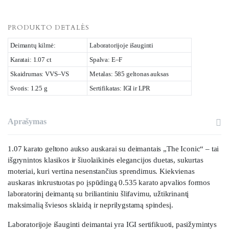
PRODUKTO DETALĖS
Deimantų kilmė:
Laboratorijoje išauginti
Karatai: 1.07 ct
Spalva: E–F
Skaidrumas: VVS–VS
Metalas: 585 geltonas auksas
Svoris: 1.25 g
Sertifikatas: IGI ir LPR
Aprašymas
1.07 karato geltono aukso auskarai su deimantais „The Iconic“ – tai
išgrynintos klasikos ir šiuolaikinės elegancijos duetas, sukurtas
moteriai, kuri vertina nesenstančius sprendimus. Kiekvienas
auskaras inkrustuotas po įspūdingą 0.535 karato apvalios formos
laboratorinį deimantą su briliantiniu šlifavimu, užtikrinantį
maksimalią šviesos sklaidą ir neprilygstamą spindesį.
Laboratorijoje išauginti deimantai yra IGI sertifikuoti, pasižymintys