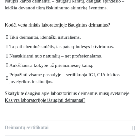
Naujos kartos deimantai – daugiau karatų, daugiau spindesio –
leidžia dovanoti tikrą išskirtinumo akimirką šventėms.
Kodėl verta rinktis laboratorijoje išaugintus deimantus?
Tikri deimantai, identiški natūraliems.
Ta pati cheminė sudėtis, tas pats spindesys ir tvirtumas.
Neatskiriami nuo natūralių – net profesionalams.
Aukščiausia kokybė už prieinamesnę kainą.
Pripažinti visame pasaulyje – sertifikuoja IGI, GIA ir kitos
juvelyrikos institucijos.
Skaitykite daugiau apie laboratorinius deimantus mūsų svetainėje –
Kas yra laboratorijoje išauginti deimantai?
Deimantų sertifikatai