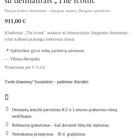
su deimantais „The Iconic“
Naujos kartos deimantai – daugiau karatų. Daugiau spindesio.
911,00
€
Klasikiniai „The Iconic“ auskarai su laboratorijoje išaugintais deimantais –
tyliai kalbanti prabanga kiekvienai dienai.
📍 Apžiūrėkite gyvai mūsų partnerių salonuose:
— Vilnius Akropolis
Pristatymas per 1–3 d.d.
Turite klausimų? Susisiekite – padėsime išsirinkti.
Deimantų kokybė patvirtinta IGI ir Lietuvos prabavimo rūmų
sertifikatais.
Rafinuotas įpakavimas – kad dovanoti būtų dar maloniau.
Nemokamas pristatymas · 30 d. grąžinimas