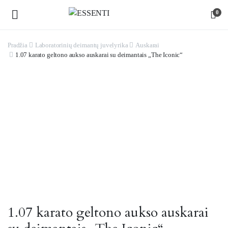
0
Pradžia
Laboratorinių deimantų juvelyrika
Auskarai
1.07 karato geltono aukso auskarai su deimantais „The Iconic“
1.07 karato geltono aukso auskarai