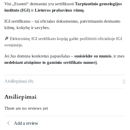
Visi „Essenti“ deimantai yra sertifikuoti
Tarptautinio gemologijos
instituto (IGI)
ir
Lietuvos prabavimo rūmų
.
IGI sertifikatas – tai oficialus dokumentas, patvirtinantis deimanto
kilmę, kokybę ir savybes.
🔎
Elektroninę IGI sertifikato kopiją galite peržiūrėti oficialioje IGI
svetainėje
.
Jei Jus domina konkretus papuošalas –
susisiekite su mumis
, ir mes
nedelsiant atsiųsime to gaminio sertifikato numerį
.
Atsiliepimai (0)
Atsiliepimai
There are no reviews yet
Add a review