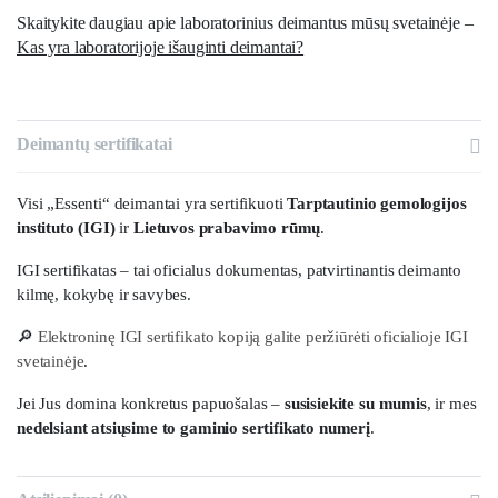
Skaitykite daugiau apie laboratorinius deimantus mūsų svetainėje –
Kas yra laboratorijoje išauginti deimantai?
Deimantų sertifikatai
Visi „Essenti“ deimantai yra sertifikuoti
Tarptautinio gemologijos
instituto (IGI)
ir
Lietuvos prabavimo rūmų
.
IGI sertifikatas – tai oficialus dokumentas, patvirtinantis deimanto
kilmę, kokybę ir savybes.
🔎
Elektroninę IGI sertifikato kopiją galite peržiūrėti oficialioje IGI
svetainėje
.
Jei Jus domina konkretus papuošalas –
susisiekite su mumis
, ir mes
nedelsiant atsiųsime to gaminio sertifikato numerį
.