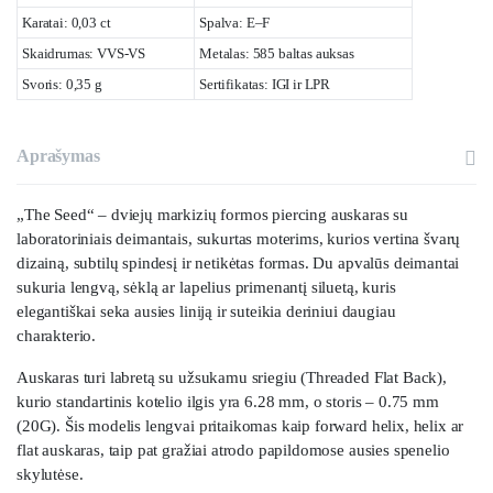
Karatai: 0,03 ct
Spalva: E–F
Skaidrumas: VVS-VS
Metalas: 585 baltas auksas
Svoris: 0,35 g
Sertifikatas: IGI ir LPR
Aprašymas
„The Seed“ – dviejų markizių formos piercing auskaras su
laboratoriniais deimantais, sukurtas moterims, kurios vertina švarų
dizainą, subtilų spindesį ir netikėtas formas. Du apvalūs deimantai
sukuria lengvą, sėklą ar lapelius primenantį siluetą, kuris
elegantiškai seka ausies liniją ir suteikia deriniui daugiau
charakterio.
Auskaras turi labretą su užsukamu sriegiu (Threaded Flat Back),
kurio standartinis kotelio ilgis yra 6.28 mm, o storis – 0.75 mm
(20G). Šis modelis lengvai pritaikomas kaip forward helix, helix ar
flat auskaras, taip pat gražiai atrodo papildomose ausies spenelio
skylutėse.