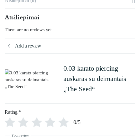
Atsiliepimai (0)
Atsiliepimai
There are no reviews yet
Add a review
0.03 karato piercing
auskaras su deimantais
„The Seed“
Rating
*
0/5
Your review