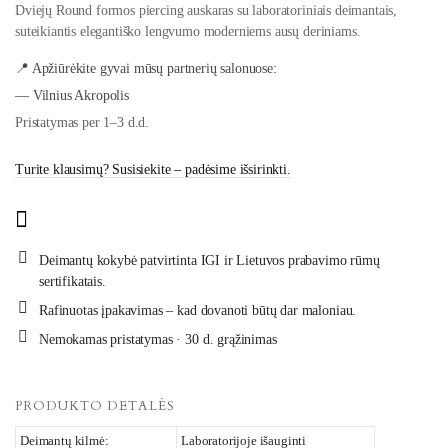
Dviejų Round formos piercing auskaras su laboratoriniais deimantais,
suteikiantis elegantiško lengvumo moderniems ausų deriniams.
📍 Apžiūrėkite gyvai mūsų partnerių salonuose:
— Vilnius Akropolis
Pristatymas per 1–3 d.d.
Turite klausimų? Susisiekite – padėsime išsirinkti.
Deimantų kokybė patvirtinta IGI ir Lietuvos prabavimo rūmų
sertifikatais.
Rafinuotas įpakavimas – kad dovanoti būtų dar maloniau.
Nemokamas pristatymas · 30 d. grąžinimas
PRODUKTO DETALĖS
Deimantų kilmė:
Laboratorijoje išauginti