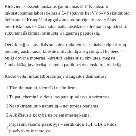
Kiekvienas Essenti auskaras gaminamas iš 14K aukso ir
inkrustuojamas laboratoriniais E–F spalvos bei VVS–VS skaidrumo
deimantais. Kruopščiai apgalvotos proporcijos ir preciziškas
meistriškumas leidžia maksimaliai atsiskleisti deimantų spindesiui,
sukuriant išskirtinai rafinuotą ir ilgaamžį papuošalą.
Derinkite jį su apvaliais solitaire, rinkutėmis ar kitais pailgų formų
piercing auskarais ir kurkite individualų ausų stilių. „The Seed“ –
puiki dovana moteriai, kuri turi kelias ausų skylutes, mėgsta
šiuolaikišką juvelyriką ir nuolat papildo savo auskarų kolekciją.
Kodėl verta rinktis laboratorijoje išaugintus deimantus?
Tikri deimantai, identiški natūraliems.
Ta pati cheminė sudėtis, tas pats spindesys ir tvirtumas.
Neatskiriami nuo natūralių – net profesionalams.
Aukščiausia kokybė už prieinamesnę kainą.
Pripažinti visame pasaulyje – sertifikuoja IGI, GIA ir kitos
juvelyrikos institucijos.