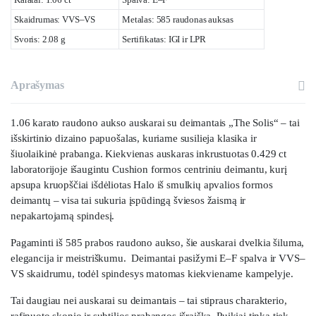
Skaidrumas: VVS–VS
Metalas: 585 raudonas auksas
Svoris: 2.08 g
Sertifikatas: IGI ir LPR
Aprašymas
1.06 karato raudono aukso auskarai su deimantais „The Solis“ – tai
išskirtinio dizaino papuošalas, kuriame susilieja klasika ir
šiuolaikinė prabanga. Kiekvienas auskaras inkrustuotas 0.429 ct
laboratorijoje išaugintu Cushion formos centriniu deimantu, kurį
apsupa kruopščiai išdėliotas Halo iš smulkių apvalios formos
deimantų – visa tai sukuria įspūdingą šviesos žaismą ir
nepakartojamą spindesį.
Pagaminti iš 585 prabos raudono aukso, šie auskarai dvelkia šiluma,
elegancija ir meistriškumu. Deimantai pasižymi E–F spalva ir VVS–
VS skaidrumu, todėl spindesys matomas kiekviename kampelyje.
Tai daugiau nei auskarai su deimantais – tai stipraus charakterio,
rafinuoto skonio ir subtilios prabangos išraiška. Puikiai tinka tiek