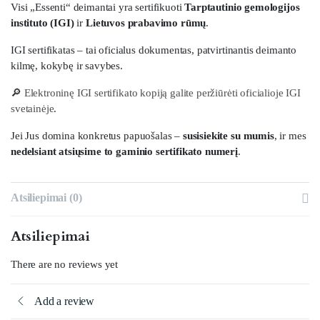
Visi „Essenti“ deimantai yra sertifikuoti
Tarptautinio gemologijos
instituto (IGI)
ir
Lietuvos prabavimo rūmų
.
IGI sertifikatas – tai oficialus dokumentas, patvirtinantis deimanto
kilmę, kokybę ir savybes.
🔎
Elektroninę IGI sertifikato kopiją galite peržiūrėti oficialioje IGI
svetainėje
.
Jei Jus domina konkretus papuošalas –
susisiekite su mumis
, ir mes
nedelsiant atsiųsime to gaminio sertifikato numerį
.
Atsiliepimai (0)
Atsiliepimai
There are no reviews yet
Add a review