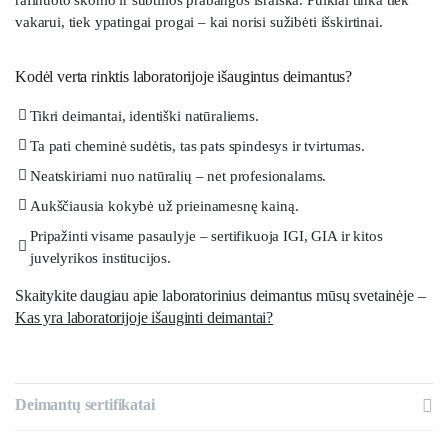
vakarui, tiek ypatingai progai – kai norisi sužibėti išskirtinai.
Kodėl verta rinktis laboratorijoje išaugintus deimantus?
Tikri deimantai, identiški natūraliems.
Ta pati cheminė sudėtis, tas pats spindesys ir tvirtumas.
Neatskiriami nuo natūralių – net profesionalams.
Aukščiausia kokybė už prieinamesnę kainą.
Pripažinti visame pasaulyje – sertifikuoja IGI, GIA ir kitos
juvelyrikos institucijos.
Skaitykite daugiau apie laboratorinius deimantus mūsų svetainėje –
Kas yra laboratorijoje išauginti deimantai?
Deimantų sertifikatai