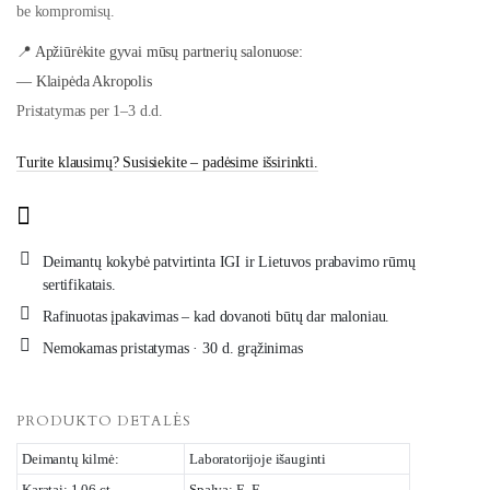
be kompromisų.
📍 Apžiūrėkite gyvai mūsų partnerių salonuose:
— Klaipėda Akropolis
Pristatymas per 1–3 d.d.
Turite klausimų? Susisiekite – padėsime išsirinkti.
Deimantų kokybė patvirtinta IGI ir Lietuvos prabavimo rūmų
sertifikatais.
Rafinuotas įpakavimas – kad dovanoti būtų dar maloniau.
Nemokamas pristatymas · 30 d. grąžinimas
PRODUKTO DETALĖS
Deimantų kilmė:
Laboratorijoje išauginti
Karatai: 1.06 ct
Spalva: E–F