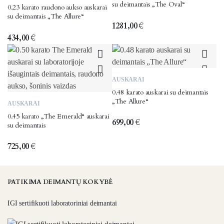
su deimantais „The Oval“
0.23 karato raudono aukso auskarai
su deimantais „The Allure“
1281,00
€
434,00
€
AUSKARAI
0.48 karato auskarai su deimantais
„The Allure“
AUSKARAI
0.45 karato „The Emerald“ auskarai
699,00
€
su deimantais
725,00
€
PATIKIMA DEIMANTŲ KOKYBĖ
IGI sertifikuoti laboratoriniai deimantai