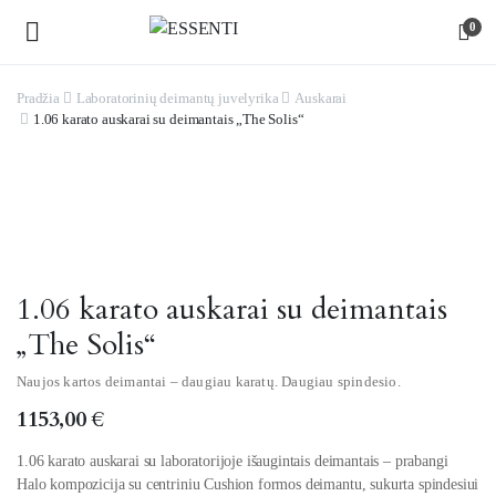
0
Pradžia
Laboratorinių deimantų juvelyrika
Auskarai
1.06 karato auskarai su deimantais „The Solis“
Watch video
1.06 karato auskarai su deimantais
„The Solis“
Naujos kartos deimantai – daugiau karatų. Daugiau spindesio.
1153,00
€
1.06 karato auskarai su laboratorijoje išaugintais deimantais – prabangi
Halo kompozicija su centriniu Cushion formos deimantu, sukurta spindesiui