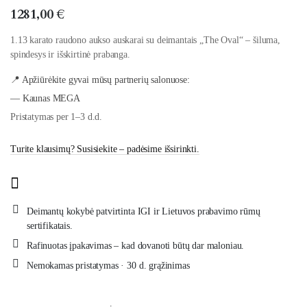
1281,00
€
1.13 karato raudono aukso auskarai su deimantais „The Oval“ – šiluma,
spindesys ir išskirtinė prabanga.
📍 Apžiūrėkite gyvai mūsų partnerių salonuose:
— Kaunas MEGA
Pristatymas per 1–3 d.d.
Turite klausimų? Susisiekite – padėsime išsirinkti.
Deimantų kokybė patvirtinta IGI ir Lietuvos prabavimo rūmų
sertifikatais.
Rafinuotas įpakavimas – kad dovanoti būtų dar maloniau.
Nemokamas pristatymas · 30 d. grąžinimas