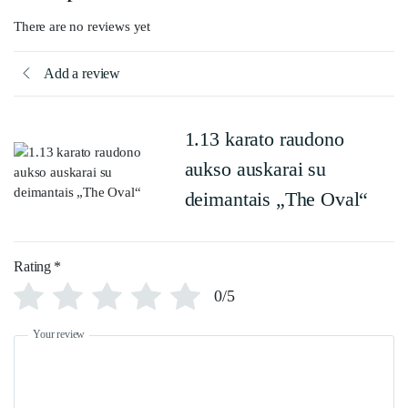
There are no reviews yet
Add a review
1.13 karato raudono
aukso auskarai su
deimantais „The Oval“
Rating
*
0/5
Your review