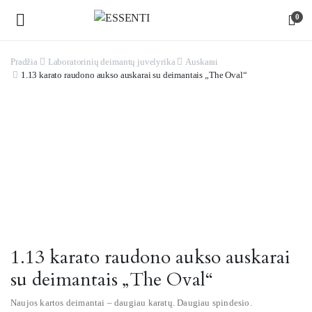
0
Pradžia
Laboratorinių deimantų juvelyrika
Auskarai
1.13 karato raudono aukso auskarai su deimantais „The Oval“
Watch video
1.13 karato raudono aukso auskarai
su deimantais „The Oval“
Naujos kartos deimantai – daugiau karatų. Daugiau spindesio.