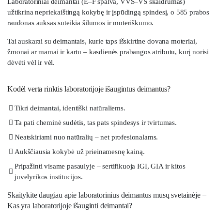
Laboratoriniai deimantai (E–F spalva, VVS–VS skaidrumas)
užtikrina nepriekaištingą kokybę ir įspūdingą spindesį, o 585 prabos
raudonas auksas suteikia šilumos ir moteriškumo.
Tai auskarai su deimantais, kurie taps išskirtine dovana moteriai,
žmonai ar mamai ir kartu – kasdienės prabangos atributu, kurį norisi
dėvėti vėl ir vėl.
Kodėl verta rinktis laboratorijoje išaugintus deimantus?
Tikri deimantai, identiški natūraliems.
Ta pati cheminė sudėtis, tas pats spindesys ir tvirtumas.
Neatskiriami nuo natūralių – net profesionalams.
Aukščiausia kokybė už prieinamesnę kainą.
Pripažinti visame pasaulyje – sertifikuoja IGI, GIA ir kitos
juvelyrikos institucijos.
Skaitykite daugiau apie laboratorinius deimantus mūsų svetainėje –
Kas yra laboratorijoje išauginti deimantai?