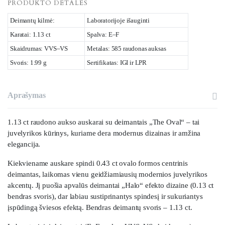
PRODUKTO DETALĖS
Deimantų kilmė:
Laboratorijoje išauginti
Karatai: 1.13 ct
Spalva: E–F
Skaidrumas: VVS–VS
Metalas: 585 raudonas auksas
Svoris: 1.99 g
Sertifikatas: IGI ir LPR
Aprašymas
1.13 ct raudono aukso auskarai su deimantais „The Oval“ – tai
juvelyrikos kūrinys, kuriame dera modernus dizainas ir amžina
elegancija.
Kiekviename auskare spindi 0.43 ct ovalo formos centrinis
deimantas, laikomas vienu geidžiamiausių modernios juvelyrikos
akcentų. Jį puošia apvalūs deimantai „Halo“ efekto dizaine (0.13 ct
bendras svoris), dar labiau sustiprinantys spindesį ir sukuriantys
įspūdingą šviesos efektą. Bendras deimantų svoris – 1.13 ct.