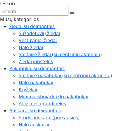
Ieškoti
Mūsų kategorijos
Žiedai su deimantais
Sužadėtuvių žiedai
Vestuviniai žiedai
Halo žiedai
Solitaire žiedai (su centriniu akmeniu)
Žiedai juostelės
Pakabukai su deimantais
Solitaire pakabukai (su centriniu akmeniu)
Halo pakabukai
Kryželiai
Minimalistiniai kaklo pakabukai
Auksinės grandinėlės
Auskarai su deimantais
Studs auskarai (prie ausies)
Halo auskarai