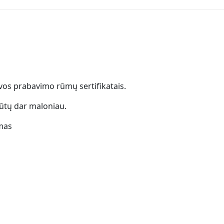
uvos prabavimo rūmų sertifikatais.
ūtų dar maloniau.
mas