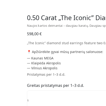
Watch video
0.50 Carat „The Iconic” D
Naujos kartos deimantai – daugiau karatų. Daugiau sp
598,00
€
„The Iconic” diamond stud earrings feature two 0
📍 Apžiūrėkite gyvai mūsų partnerių salonuose:
— Kaunas MEGA
— Klaipėda Akropolis
— Vilnius Akropolis
Pristatymas per 1–3 d.d.
Greitas pristatymas per 1–3 d.d.
0.50
Carat
"The