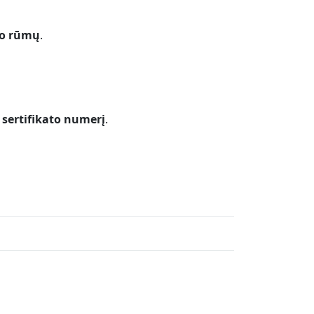
mo rūmų
.
 sertifikato numerį
.