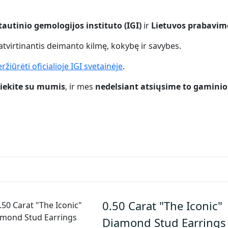
tautinio gemologijos instituto (IGI)
ir
Lietuvos prabavi
patvirtinantis deimanto kilmę, kokybę ir savybes.
ržiūrėti oficialioje IGI svetainėje
.
siekite su mumis
, ir mes
nedelsiant atsiųsime to gaminio
0.50 Carat "The Iconic"
Diamond Stud Earrings