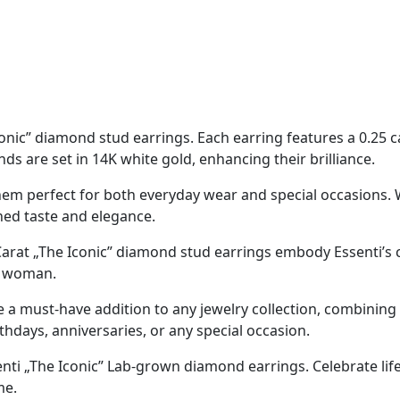
conic” diamond stud earrings.
Each earring features a 0.25
nds are set in 14K white gold, enhancing their brilliance.
hem perfect for both everyday wear and special occasions. 
ined taste and elegance.
Carat „The Iconic” diamond stud earrings
embody Essenti’s 
y woman.
re a must-have addition to any jewelry collection, combinin
rthdays, anniversaries, or any special occasion.
enti
„The Iconic” Lab-grown diamond earrings
. Celebrate li
me.