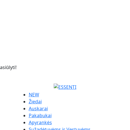
siūlyti!
NEW
Žiedai
Auskarai
Pakabukai
Apyrankės
Sužadėtuvėms ir Vestuvėms