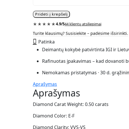
Iconic"
Diamond
Stud
Pridėti į krepšelį
Earrings
quantity
★★★★★
4.9/5
44 klientų atsiliepimai
Turite klausimų? Susisiekite – padėsime išsirinkti.
Patinka
Deimantų kokybė patvirtinta IGI ir Liet
Rafinuotas įpakavimas – kad dovanoti b
Nemokamas pristatymas · 30 d. grąžini
Aprašymas
Aprašymas
Diamond Carat Weight: 0.50 carats
Diamond Color: E-F
Diamond Clarity: VVS-VS