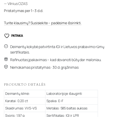
— Vilnius OZAS
Pristatymas per 1–3 d.d.
Turite klausimų? Susisiekite – padėsime išsirinkti.
PATINKA
Deimantų kokybė patvirtinta IGI ir Lietuvos prabavimo rūmų
sertifikatais.
Rafinuotas įpakavimas – kad dovanoti būtų dar maloniau.
Nemokamas pristatymas · 30 d. grąžinimas
PRODUKTO DETALĖS
Deimantų kilmė:
Laboratorijoje išauginti
Karatai: 0.20 ct
Spalva: E–F
Skaidrumas: VVS–VS
Metalas: 585 baltas auksas
Svoris: 1.97 g
Sertifikatas: IGI ir LPR