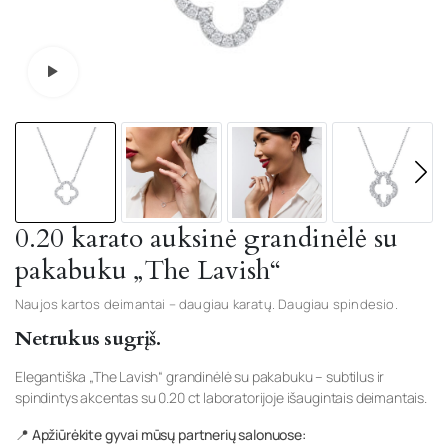
Watch video
0.20 karato auksinė grandinėlė su
pakabuku „The Lavish“
Naujos kartos deimantai – daugiau karatų. Daugiau spindesio.
Netrukus sugrįš.
Elegantiška „The Lavish“ grandinėlė su pakabuku – subtilus ir
spindintys akcentas su 0.20 ct laboratorijoje išaugintais deimantais.
📍 Apžiūrėkite gyvai mūsų partnerių salonuose: