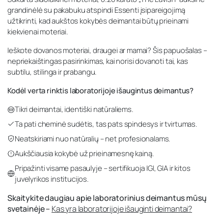
grandinėlė su pakabuku atspindi Essenti įsipareigojimą
užtikrinti, kad aukštos kokybės deimantai būtų prieinami
kiekvienai moteriai.
Ieškote dovanos moteriai, draugei ar mamai? Šis papuošalas –
nepriekaištingas pasirinkimas, kai norisi dovanoti tai, kas
subtilu, stilinga ir prabangu.
Kodėl verta rinktis laboratorijoje išaugintus deimantus?
Tikri deimantai, identiški natūraliems.
Ta pati cheminė sudėtis, tas pats spindesys ir tvirtumas.
Neatskiriami nuo natūralių – net profesionalams.
Aukščiausia kokybė už prieinamesnę kainą.
Pripažinti visame pasaulyje – sertifikuoja IGI, GIA ir kitos
juvelyrikos institucijos.
Skaitykite daugiau apie laboratorinius deimantus mūsų
svetainėje –
Kas yra laboratorijoje išauginti deimantai?