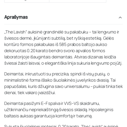
Aprašymas
„The Lavish“ auksinė grandinėlė su pakabuku – tai lengvumo ir
šviesos dermė, įkūnijanti subtilią, bet ryškią estetiką. Gėlės
kontūro formos pakabukas iš 585 prabos baltojo aukso
dekoruotas 0.20 karato bendro svorio apvalios formos
laboratorijoje išaugintais deimantais. Atviras dizainas leidžia
šviesai žaisti laisvai, o elegantiška linija sukuria lengvumo pojūtį.
Deimantai, inkrustuoti su precizika, spindi iš visų pusių, o
minimalistinė forma išlaiko šiuolaikinės juvelyrikos dvasią. Tai
papuošalas, kuris džiugina savo universalumu – puikiai tinka tiek
dienai, tiek vakaro įvaizdžiui.
Deimantai pasižymi E–F spalva ir VVS–VS skaidrumu,
užtikrinančiu nepriekaištingą šviesos sklaidą. Hipoalerginis
baltasis auksas garantuoja komfortą ir tvarumą.
Sukurta šiuolaikinei moteriai, 0.20 karato „The Lavish“ auksinė