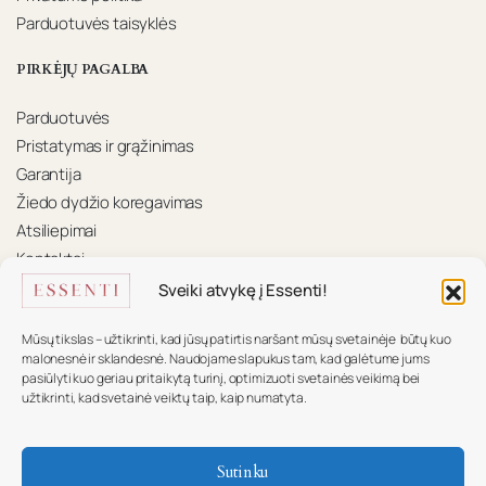
Parduotuvės taisyklės
PIRKĖJŲ PAGALBA
Parduotuvės
Pristatymas ir grąžinimas
Garantija
Žiedo dydžio koregavimas
Atsiliepimai
Kontaktai
Sveiki atvykę į Essenti!
KONTAKTAI
Mūsų tikslas – užtikrinti, kad jūsų patirtis naršant mūsų svetainėje būtų kuo
Mūsų komanda pasiruošusi padėti.
malonesnė ir sklandesnė. Naudojame slapukus tam, kad galėtume jums
pasiūlyti kuo geriau pritaikytą turinį, optimizuoti svetainės veikimą bei
+370 617 16 585
užtikrinti, kad svetainė veiktų taip, kaip numatyta.
info@essenti.lt
Sutinku
f