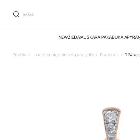
NEW
ŽIEDAI
AUSKARAI
PAKABUKAI
APYRA
Pradžia
Laboratorinių deimantų juvelyrika
Pakabukai
0.24 kar