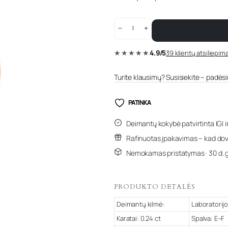
0.24
karato
pakabukas
su
★★★★★
4.9/5
39 klientų atsiliepima
deimantu
„The
Oval"
quantity
Turite klausimų? Susisiekite – padėsim
PATINKA
Deimantų kokybė patvirtinta IGI i
Rafinuotas įpakavimas – kad dov
Nemokamas pristatymas · 30 d. 
PRODUKTO DETALĖS
Deimantų kilmė:
Laboratorijo
Karatai: 0.24 ct
Spalva: E–F