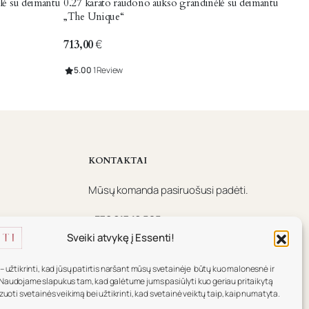
lė su deimantu
0.27 karato raudono aukso grandinėlė su deimantu
„The Unique“
713,00
€
5.00
1 Review
KONTAKTAI
Mūsų komanda pasiruošusi padėti.
+370 617 16 585
Sveiki atvykę į Essenti!
info@essenti.lt
f
– užtikrinti, kad jūsų patirtis naršant mūsų svetainėje būtų kuo malonesnė ir
Naudojame slapukus tam, kad galėtume jums pasiūlyti kuo geriau pritaikytą
izuoti svetainės veikimą bei užtikrinti, kad svetainė veiktų taip, kaip numatyta.