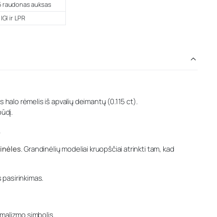
5 raudonas auksas
 IGI ir LPR
 halo rėmelis iš apvalių deimantų (0.115 ct).
pūdį.
.
inėles
. Grandinėlių modeliai kruopščiai atrinkti tam, kad
s pasirinkimas.
imalizmo simbolis.