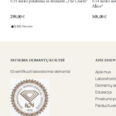
0.15 karato pakabukas su deimantu „The Charm“
0.14 karato auks
Allure“
299,00
€
505,00
€
5.00
1 Review
PATIKIMA DEIMANTŲ KOKYBĖ
APIE ESSEN
IGI sertifikuoti laboratoriniai deimantai
Apie mus
Laboratorini
Deimantų ser
Edukacija
Privatumo po
Parduotuvės