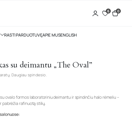
6
0
RASTI PARDUOTUVĘ
APIE MUS
ENGLISH
kas su deimantu „The Oval”
aratų. Daugiau spindesio.
su ovalo formos laboratoriniu deimantu ir spindinčiu halo rėmeliu –
ir pabrėžia rafinuotą stilių.
 salonuose: