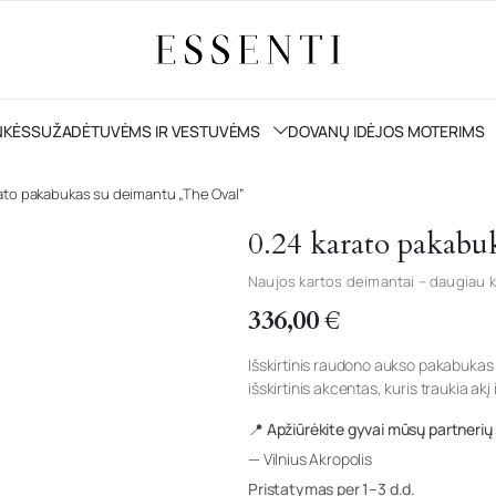
NKĖS
SUŽADĖTUVĖMS IR VESTUVĖMS
DOVANŲ IDĖJOS MOTERIMS
ato pakabukas su deimantu „The Oval”
0.24 karato pakabu
Naujos kartos deimantai – daugiau k
336,00
€
Išskirtinis raudono aukso pakabukas 
išskirtinis akcentas, kuris traukia akį 
📍 Apžiūrėkite gyvai mūsų partnerių
— Vilnius Akropolis
Pristatymas per 1–3 d.d.