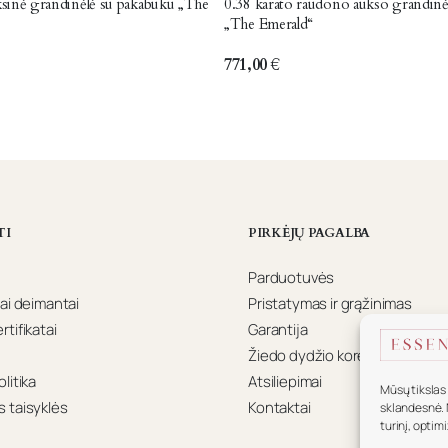
inė grandinėlė su pakabuku „The
0.38 karato raudono aukso grandinė
„The Emerald“
771,00
€
TI
PIRKĖJŲ PAGALBA
Parduotuvės
ai deimantai
Pristatymas ir grąžinimas
tifikatai
Garantija
Žiedo dydžio koregavimas
litika
Atsiliepimai
Mūsų tikslas 
 taisyklės
Kontaktai
sklandesnė. 
turinį, optim