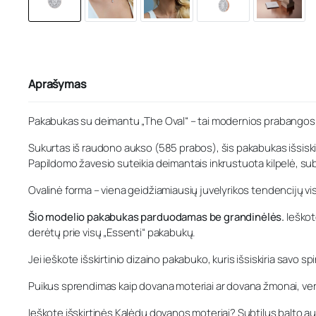
Aprašymas
Pakabukas su deimantu „The Oval“ – tai modernios prabangos simb
Sukurtas iš raudono aukso (585 prabos), šis pakabukas išsiskiri
Papildomo žavesio suteikia deimantais inkrustuota kilpelė, subt
Ovalinė forma – viena geidžiamiausių juvelyrikos tendencijų v
Šio modelio pakabukas parduodamas be grandinėlės.
Ieškot
derėtų prie visų „Essenti“ pakabukų.
Jei ieškote išskirtinio dizaino pakabuko, kuris išsiskiria savo
Puikus sprendimas kaip dovana moteriai ar dovana žmonai, vertin
Ieškote išskirtinės Kalėdų dovanos moteriai? Subtilus balto a