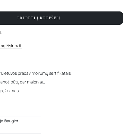
PRIDĖTI Į KREPŠELĮ
i
e išsirinkti.
r Lietuvos prabavimo rūmų sertifikatais.
anoti būtų dar maloniau.
grąžinimas
je išauginti