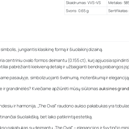
Skaidrumas: VVS–VS
Metalas: 58
Svoris: 0.65 g
Sertifikatas:
olis, jungiantis klasikinę formą ir šiuolaikinį dizainą.
a centriniu ovalo formos deimantu (0.155 ct), kurį apjuosia spindintis
iliai pabrėžianti kiekvieną detalę ir užbaigianti bendrą prabangos įs
isame pasaulyje, simbolizuojanti švelnumą, moteriškumą ir eleganciją
e ir grandinėlės? Kviečiame apžiūrėti mūsų siūlomas
auksines grand
 spindesiu ir harmonija, „The Oval“ raudono aukso pakabukas yra tobula
ančiai šiuolaikišką, bet laiko patikrintą estetiką.
ukso pakabukas su deimantu „The Oval“ – elegancijos ir švytinčio min