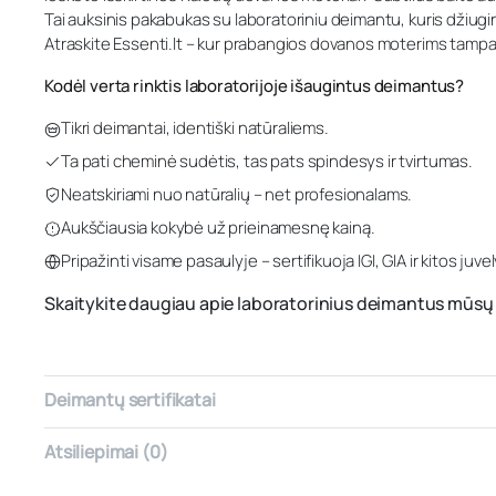
Tai auksinis pakabukas su laboratoriniu deimantu, kuris džiugina 
Atraskite Essenti.lt – kur prabangios dovanos moterims tampa
Kodėl verta rinktis laboratorijoje išaugintus deimantus?
Tikri deimantai, identiški natūraliems.
Ta pati cheminė sudėtis, tas pats spindesys ir tvirtumas.
Neatskiriami nuo natūralių – net profesionalams.
Aukščiausia kokybė už prieinamesnę kainą.
Pripažinti visame pasaulyje – sertifikuoja IGI, GIA ir kitos juvel
Skaitykite daugiau apie laboratorinius deimantus mūsų 
Deimantų sertifikatai
Atsiliepimai (0)