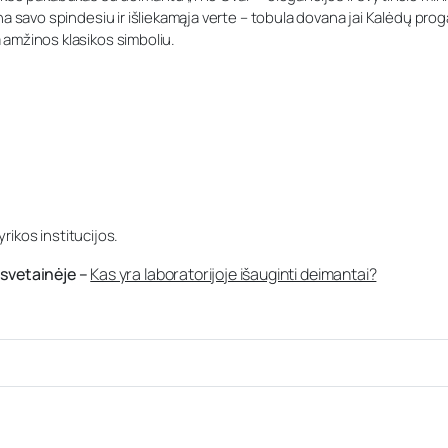
savo spindesiu ir išliekamąja verte – tobula dovana jai Kalėdų proga, ka
 amžinos klasikos simboliu.
yrikos institucijos.
svetainėje –
Kas yra laboratorijoje išauginti deimantai?