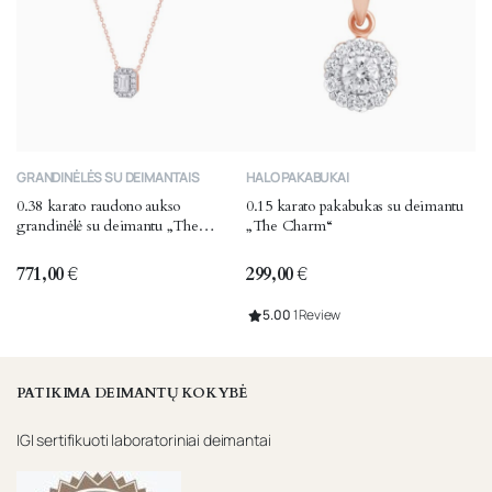
GRANDINĖLĖS SU DEIMANTAIS
HALO PAKABUKAI
0.38 karato raudono aukso
0.15 karato pakabukas su deimantu
grandinėlė su deimantu „The
„The Charm“
Emerald“
771,00
€
299,00
€
5.00
1 Review
PATIKIMA DEIMANTŲ KOKYBĖ
IGI sertifikuoti laboratoriniai deimantai