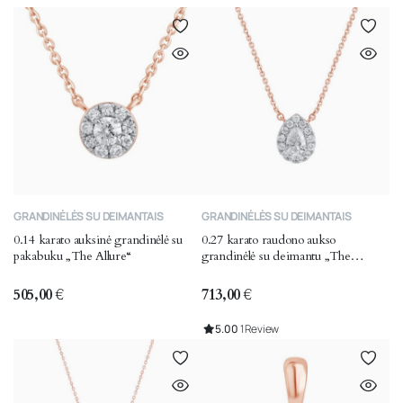
GRANDINĖLĖS SU DEIMANTAIS
GRANDINĖLĖS SU DEIMANTAIS
0.14 karato auksinė grandinėlė su
0.27 karato raudono aukso
pakabuku „The Allure“
grandinėlė su deimantu „The
Unique“
505,00
€
713,00
€
5.00
1 Review