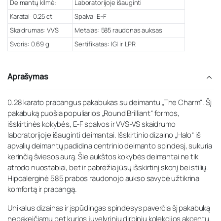
Deimantų kilmė:
Laboratorijoje išauginti
Karatai: 0.25 ct
Spalva: E–F
Skaidrumas: VVS
Metalas: 585 raudonas auksas
Svoris: 0.69 g
Sertifikatas: IGI ir LPR
Aprašymas
0.28 karato prabangus pakabukas su deimantu „The Charm“. Šį
pakabuką puošia populiarios „Round Brilliant“ formos,
išskirtinės kokybės, E-F spalvos ir VVS-VS skaidrumo
laboratorijoje išauginti deimantai. Išskirtinio dizaino „Halo“ iš
apvalių deimantų padidina centrinio deimanto spindesį, sukuria
kerinčią šviesos aurą. Šie aukštos kokybės deimantai ne tik
atrodo nuostabiai, bet ir pabrėžia jūsų išskirtinį skonį bei stilių.
Hipoalerginė 585 prabos raudonojo aukso savybė užtikrina
komfortą ir prabangą.
Unikalus dizainas ir įspūdingas spindesys paverčia šį pakabuką
nepakeičiamu bet kurios juvelyrinių dirbinių kolekcijos akcentu.