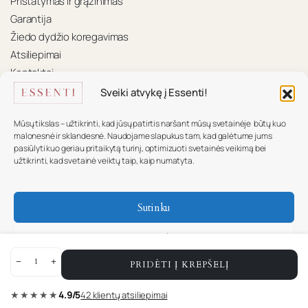
Pristatymas ir grąžinimas
Garantija
Žiedo dydžio koregavimas
Atsiliepimai
Kontaktai
Sveiki atvykę į Essenti!
KONTAKTAI
Mūsų tikslas – užtikrinti, kad jūsų patirtis naršant mūsų svetainėje būtų kuo
Mūsų komanda pasiruošusi padėti.
malonesnė ir sklandesnė. Naudojame slapukus tam, kad galėtume jums
pasiūlyti kuo geriau pritaikytą turinį, optimizuoti svetainės veikimą bei
+370 617 16 585
užtikrinti, kad svetainė veiktų taip, kaip numatyta.
info@essenti.lt
Sutinku
f
Nesutinku
PRIDĖTI Į KREPŠELĮ
0.25
Slapukų nustatymai
karato
Copyright © ESSENTI
raudono
aukso
★★★★★
4.9/5
42 klientų atsiliepimai
pakabukas
Cookie Policy
Privatumo pareiškimas
su