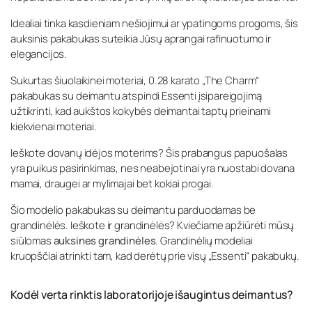
Idealiai tinka kasdieniam nešiojimui ar ypatingoms progoms, šis
auksinis pakabukas suteikia Jūsų aprangai rafinuotumo ir
elegancijos.
Sukurtas šiuolaikinei moteriai, 0.28 karato „The Charm“
pakabukas su deimantu atspindi Essenti įsipareigojimą
užtikrinti, kad aukštos kokybės deimantai taptų prieinami
kiekvienai moteriai.
Ieškote dovanų idėjos moterims? Šis prabangus papuošalas
yra puikus pasirinkimas, nes neabejotinai yra nuostabi dovana
mamai, draugei ar mylimajai bet kokiai progai.
Šio modelio pakabukas su deimantu parduodamas be
grandinėlės. Ieškote ir grandinėlės? Kviečiame apžiūrėti mūsų
siūlomas
auksines grandinėles
. Grandinėlių modeliai
kruopščiai atrinkti tam, kad derėtų prie visų „Essenti“ pakabukų.
Kodėl verta rinktis laboratorijoje išaugintus deimantus?