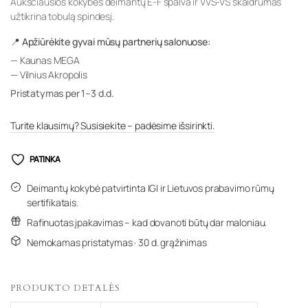
Aukščiausios kokybės deimantų E-F spalva ir VVS-VS skaidrumas
užtikrina tobulą spindesį.
📍 Apžiūrėkite gyvai mūsų partnerių salonuose:
— Kaunas MEGA
— Vilnius Akropolis
Pristatymas per 1–3 d.d.
Turite klausimų? Susisiekite – padėsime išsirinkti.
PATINKA
Deimantų kokybė patvirtinta IGI ir Lietuvos prabavimo rūmų
sertifikatais.
Rafinuotas įpakavimas – kad dovanoti būtų dar maloniau.
Nemokamas pristatymas · 30 d. grąžinimas
PRODUKTO DETALĖS