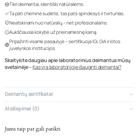
Tikri deimantai, identiški natūraliems.
Ta pati cheminė sudėtis, tas pats spindesys ir tvirtumas.
Neatskiriami nuo natūralių – net profesionalams.
Aukščiausia kokybė už prieinamesnę kainą.
Pripažinti visame pasaulyje – sertifikuoja IGI, GIA ir kitos
juvelyrikos institucijos.
Skaitykite daugiau apie laboratorinius deimantus mūsų
svetainėje –
Kas yra laboratorijoje išauginti deimantai?
Deimantų sertifikatai
Atsiliepimai (0)
Jums taip pat gali patikti