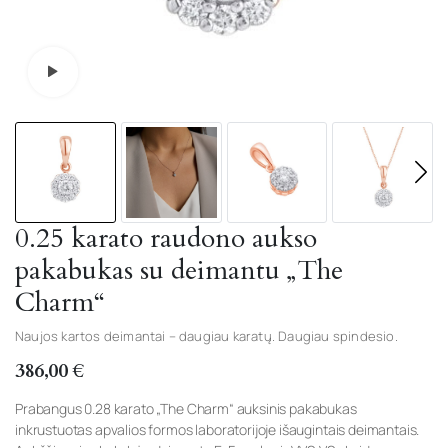
Watch video
0.25 karato raudono aukso
pakabukas su deimantu „The
Charm“
Naujos kartos deimantai – daugiau karatų. Daugiau spindesio.
386,00
€
Prabangus 0.28 karato „The Charm“ auksinis pakabukas
inkrustuotas apvalios formos laboratorijoje išaugintais deimantais.