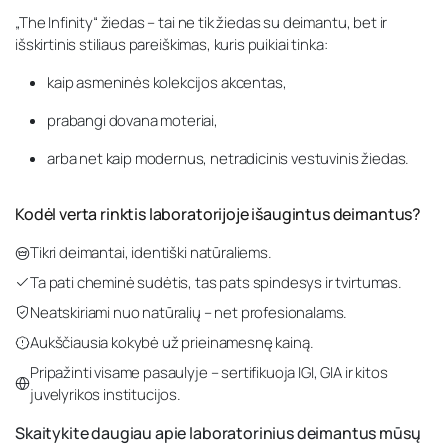
„The Infinity“ žiedas – tai ne tik žiedas su deimantu, bet ir
išskirtinis stiliaus pareiškimas, kuris puikiai tinka:
kaip asmeninės kolekcijos akcentas,
prabangi dovana moteriai,
arba net kaip modernus, netradicinis vestuvinis žiedas.
Kodėl verta rinktis laboratorijoje išaugintus deimantus?
Tikri deimantai, identiški natūraliems.
Ta pati cheminė sudėtis, tas pats spindesys ir tvirtumas.
Neatskiriami nuo natūralių – net profesionalams.
Aukščiausia kokybė už prieinamesnę kainą.
Pripažinti visame pasaulyje – sertifikuoja IGI, GIA ir kitos
juvelyrikos institucijos.
Skaitykite daugiau apie laboratorinius deimantus mūsų