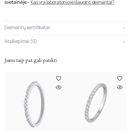
svetainėje –
Kas yra laboratorijoje išauginti deimantai?
Deimantų sertifikatai
Atsiliepimai (0)
Jums taip pat gali patikti