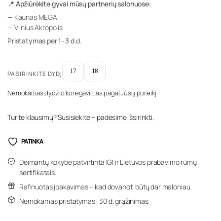
📍 Apžiūrėkite gyvai mūsų partnerių salonuose:
— Kaunas MEGA
— Vilnius Akropolis
Pristatymas per 1–3 d.d.
17
18
PASIRINKITE DYDĮ
Nemokamas dydžio koregavimas pagal Jūsų poreikį
Turite klausimų? Susisiekite – padėsime išsirinkti.
PATINKA
Deimantų kokybė patvirtinta IGI ir Lietuvos prabavimo rūmų
sertifikatais.
Rafinuotas įpakavimas – kad dovanoti būtų dar maloniau.
Nemokamas pristatymas · 30 d. grąžinimas