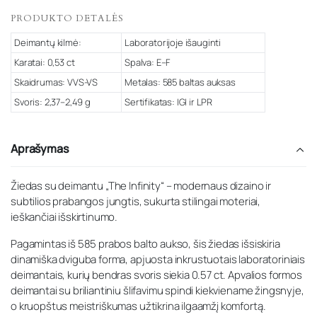
PRODUKTO DETALĖS
Deimantų kilmė:
Laboratorijoje išauginti
Karatai: 0,53 ct
Spalva: E–F
Skaidrumas: VVS-VS
Metalas: 585 baltas auksas
Svoris: 2,37–2,49 g
Sertifikatas: IGI ir LPR
Aprašymas
Žiedas su deimantu „The Infinity“ – modernaus dizaino ir
subtilios prabangos jungtis, sukurta stilingai moteriai,
ieškančiai išskirtinumo.
Pagamintas iš 585 prabos balto aukso, šis žiedas išsiskiria
dinamiška dviguba forma, apjuosta inkrustuotais laboratoriniais
deimantais, kurių bendras svoris siekia 0.57 ct. Apvalios formos
deimantai su briliantiniu šlifavimu spindi kiekviename žingsnyje,
o kruopštus meistriškumas užtikrina ilgaamžį komfortą.