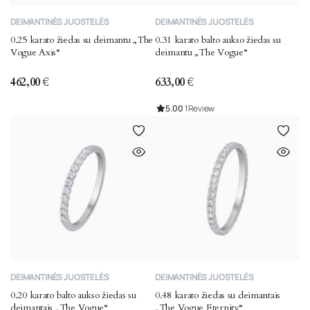
This
This
DEIMANTINĖS JUOSTELĖS
DEIMANTINĖS JUOSTELĖS
product
product
0.25 karato žiedas su deimantu „The
0.31 karato balto aukso žiedas su
has
has
Vogue Axis“
deimantu „The Vogue“
multiple
multiple
variants.
variants.
462,00
€
633,00
€
The
The
5.00
1 Review
options
options
may
may
be
be
chosen
chosen
on
on
the
the
product
product
page
page
This
This
DEIMANTINĖS JUOSTELĖS
DEIMANTINĖS JUOSTELĖS
product
product
0.20 karato balto aukso žiedas su
0.48 karato žiedas su deimantais
has
has
deimantais „The Vogue“
„The Vogue Eternity“