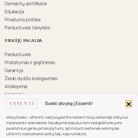
Deimantų sertifikatai
Edukacija
Privatumo politika
Parduotuvės taisyklės
PIRKĖJŲ PAGALBA
Parduotuvės
Pristatymas ir grąžinimas
Garantija
Žiedo dydžio koregavimas
Atsiliepimai
Kontaktai
Sveiki atvykę į Essenti!
KONTAKTAI
Mūsų tikslas – užtikrinti, kad jūsų patirtis naršant mūsų svetainėje būtų kuo
Mūsų komanda pasiruošusi padėti.
malonesnė ir sklandesnė. Naudojame slapukus tam, kad galėtume jums
pasiūlyti kuo geriau pritaikytą turinį, optimizuoti svetainės veikimą bei
+370 617 16 585
užtikrinti, kad svetainė veiktų taip, kaip numatyta.