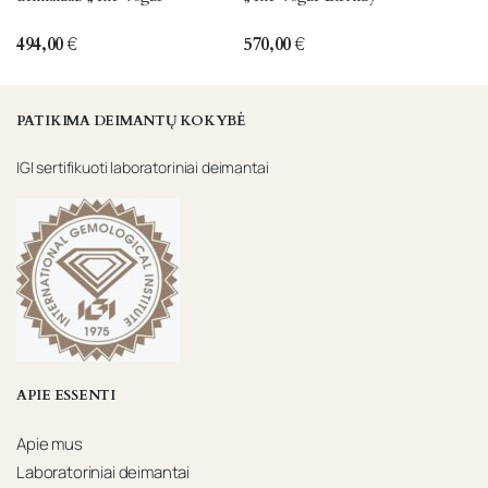
multiple
multiple
variants.
variants.
494,00
€
570,00
€
The
The
options
options
may
may
PATIKIMA DEIMANTŲ KOKYBĖ
be
be
IGI sertifikuoti laboratoriniai deimantai
chosen
chosen
on
on
the
the
product
product
page
page
APIE ESSENTI
Apie mus
Laboratoriniai deimantai