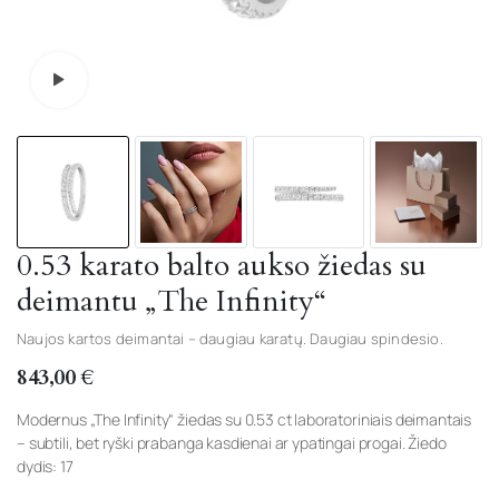
Watch video
0.53 karato balto aukso žiedas su
deimantu „The Infinity“
Naujos kartos deimantai – daugiau karatų. Daugiau spindesio.
843,00
€
Modernus „The Infinity“ žiedas su 0.53 ct laboratoriniais deimantais
– subtili, bet ryški prabanga kasdienai ar ypatingai progai. Žiedo
dydis: 17