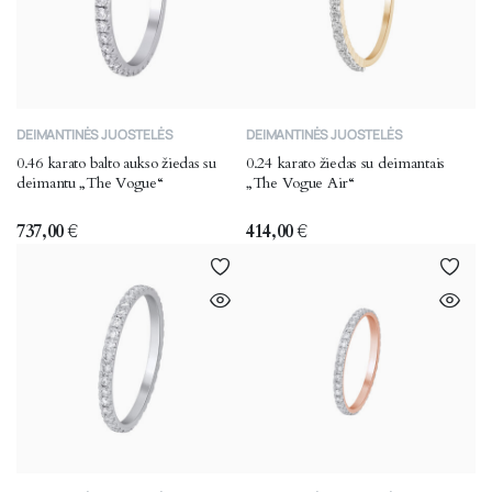
This
This
DEIMANTINĖS JUOSTELĖS
DEIMANTINĖS JUOSTELĖS
product
product
0.46 karato balto aukso žiedas su
0.24 karato žiedas su deimantais
has
has
deimantu „The Vogue“
„The Vogue Air“
multiple
multiple
variants.
variants.
737,00
€
414,00
€
The
The
options
options
may
may
be
be
chosen
chosen
on
on
the
the
product
product
page
page
This
This