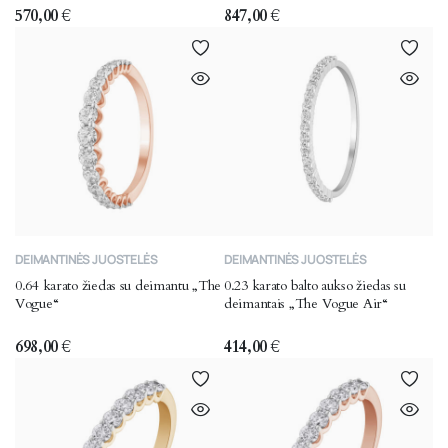
variants.
variants.
570,00
€
847,00
€
The
The
options
options
may
may
be
be
chosen
chosen
on
on
the
the
product
product
page
page
This
This
DEIMANTINĖS JUOSTELĖS
DEIMANTINĖS JUOSTELĖS
product
product
0.64 karato žiedas su deimantu „The
0.23 karato balto aukso žiedas su
has
has
Vogue“
deimantais „The Vogue Air“
multiple
multiple
variants.
variants.
698,00
€
414,00
€
The
The
options
options
may
may
be
be