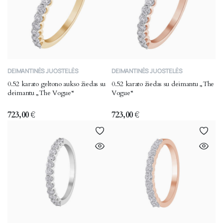
chosen
chosen
on
on
the
the
product
product
page
page
This
This
DEIMANTINĖS JUOSTELĖS
DEIMANTINĖS JUOSTELĖS
product
product
0.52 karato geltono aukso žiedas su
0.52 karato žiedas su deimantu „The
has
has
deimantu „The Vogue“
Vogue“
multiple
multiple
variants.
variants.
723,00
€
723,00
€
The
The
options
options
may
may
be
be
chosen
chosen
on
on
the
the
product
product
page
page