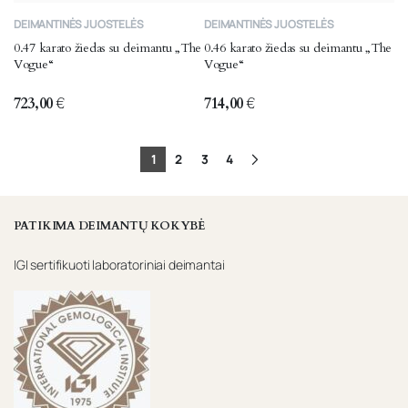
This
This
DEIMANTINĖS JUOSTELĖS
DEIMANTINĖS JUOSTELĖS
product
product
0.47 karato žiedas su deimantu „The
0.46 karato žiedas su deimantu „The
has
has
Vogue“
Vogue“
multiple
multiple
variants.
variants.
723,00
€
714,00
€
The
The
options
options
1
2
3
4
may
may
be
be
chosen
chosen
PATIKIMA DEIMANTŲ KOKYBĖ
on
on
the
the
IGI sertifikuoti laboratoriniai deimantai
product
product
page
page