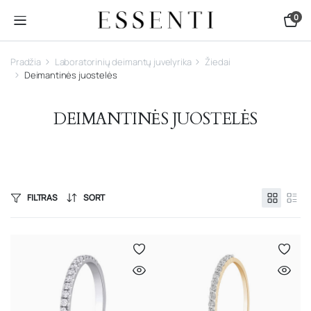
0
Pradžia
Laboratorinių deimantų juvelyrika
Žiedai
Deimantinės juostelės
DEIMANTINĖS JUOSTELĖS
FILTRAS
SORT