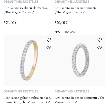
DEIMANTINĖS JUOSTELĖS
DEIMANTINĖS JUOSTELĖS
product
product
0.48 karato žiedas su deimantais
0.48 karato žiedas su deimantais
has
has
„The Vogue Eternity“
„The Vogue Eternity“
multiple
multiple
variants.
variants.
570,00
€
570,00
€
The
The
5.00
1 Review
options
options
may
may
be
be
chosen
chosen
on
on
the
the
product
product
page
page
This
This
DEIMANTINĖS JUOSTELĖS
DEIMANTINĖS JUOSTELĖS
product
product
0.50 karato geltono aukso žiedas su
0.96 karato žiedas su deimantu „The
has
has
deimantais „The Vogue Eternity“
Vogue Eternity“
multiple
multiple