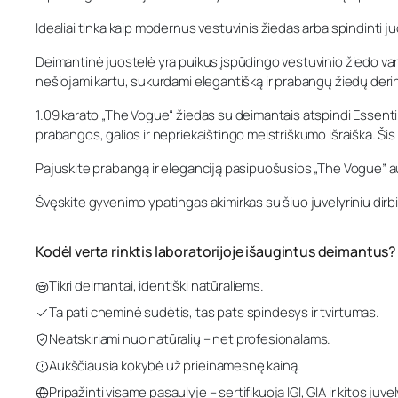
Idealiai tinka kaip modernus vestuvinis žiedas arba spindinti ju
Deimantinė juostelė yra puikus įspūdingo vestuvinio žiedo vari
nešiojami kartu, sukurdami elegantišką ir prabangų žiedų derin
1.09 karato „The Vogue“ žiedas su deimantais atspindi Essenti į
prabangos, galios ir nepriekaištingo meistriškumo išraiška. Šis 
Pajuskite prabangą ir eleganciją pasipuošusios „The Vogue” a
Švęskite gyvenimo ypatingas akimirkas su šiuo juvelyriniu dirb
Kodėl verta rinktis laboratorijoje išaugintus deimantus?
Tikri deimantai, identiški natūraliems.
Ta pati cheminė sudėtis, tas pats spindesys ir tvirtumas.
Neatskiriami nuo natūralių – net profesionalams.
Aukščiausia kokybė už prieinamesnę kainą.
Pripažinti visame pasaulyje – sertifikuoja IGI, GIA ir kitos juvel