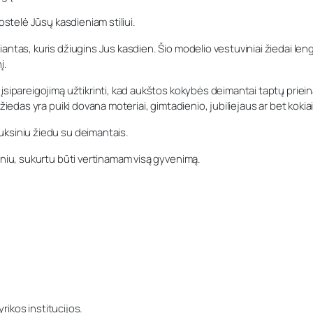
ostelė Jūsų kasdieniam stiliui.
antas, kuris džiugins Jus kasdien. Šio modelio vestuviniai žiedai len
į.
sipareigojimą užtikrinti, kad aukštos kokybės deimantai taptų prieinam
žiedas yra puiki dovana moteriai, gimtadienio, jubiliejaus ar bet kokia
uksiniu žiedu su deimantais.
iniu, sukurtu būti vertinamam visą gyvenimą.
yrikos institucijos.