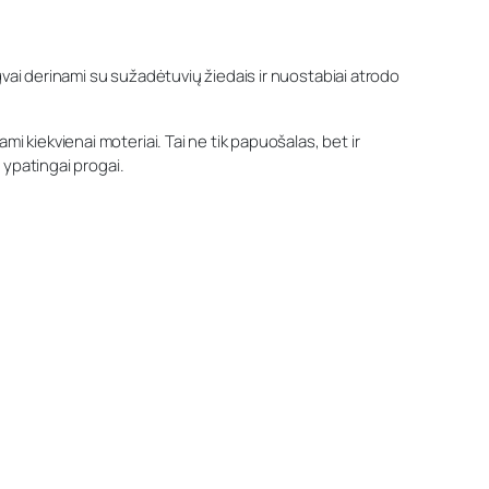
gvai derinami su sužadėtuvių žiedais ir nuostabiai atrodo
i kiekvienai moteriai. Tai ne tik papuošalas, bet ir
i ypatingai progai.