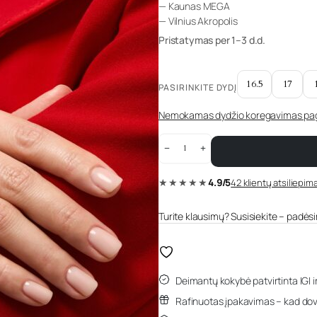
— Kaunas MEGA
— Vilnius Akropolis
Pristatymas per 1–3 d.d.
16.5
17
PASIRINKITE DYDĮ
Nemokamas dydžio koregavimas paga
1.09
karato
žiedas
su
★★★★★
4.9/5
42 klientų atsiliepima
deimantais
„The
Vogue“
quantity
Turite klausimų? Susisiekite – padėsim
Deimantų kokybė patvirtinta IGI i
Rafinuotas įpakavimas – kad dov