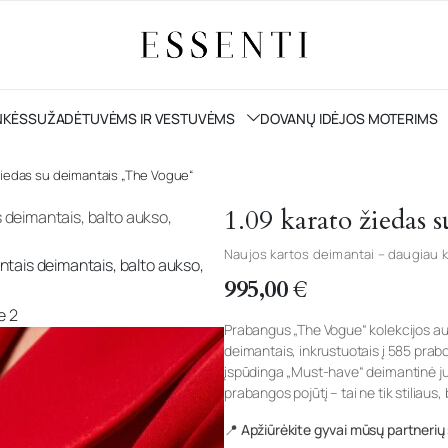
NKĖS
SUŽADĖTUVĖMS IR VESTUVĖMS
DOVANŲ IDĖJOS MOTERIMS
 žiedas su deimantais „The Vogue“
1.09 karato žiedas
Naujos kartos deimantai – daugiau k
995,00
€
Prabangus „The Vogue“ kolekcijos auks
deimantais, inkrustuotais į 585 prabo
įspūdinga „Must-have“ deimantinė juo
prabangos pojūtį – tai ne tik stiliaus, 
📍 Apžiūrėkite gyvai mūsų partnerių