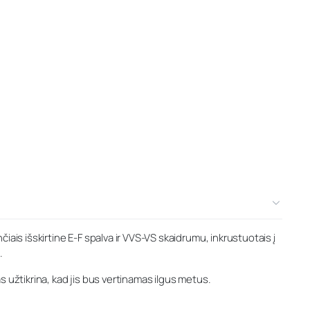
ais išskirtine E-F spalva ir VVS-VS skaidrumu, inkrustuotais į
.
 užtikrina, kad jis bus vertinamas ilgus metus.