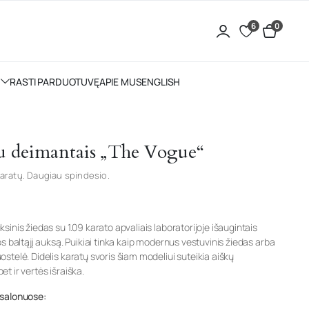
6
0
RASTI PARDUOTUVĘ
APIE MUS
ENGLISH
 su deimantais „The Vogue“
aratų. Daugiau spindesio.
inis žiedas su 1.09 karato apvaliais laboratorijoje išaugintais
s baltąjį auksą. Puikiai tinka kaip modernus vestuvinis žiedas arba
stelė. Didelis karatų svoris šiam modeliui suteikia aiškų
bet ir vertės išraiška.
 salonuose: