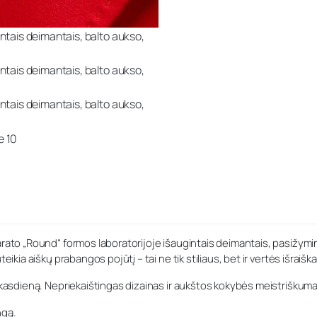
rato „Round“ formos laboratorijoje išaugintais deimantais, pasižyminči
ikia aiškų prabangos pojūtį – tai ne tik stiliaus, bet ir vertės išraiška
k kasdieną. Nepriekaištingas dizainas ir aukštos kokybės meistriškumas
ngą.