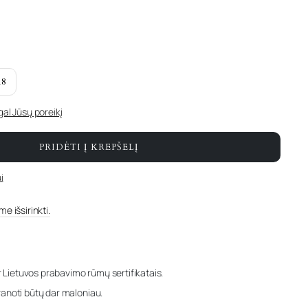
18
l Jūsų poreikį
PRIDĖTI Į KREPŠELĮ
i
e išsirinkti.
r Lietuvos prabavimo rūmų sertifikatais.
anoti būtų dar maloniau.