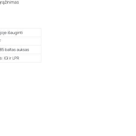
grąžinimas
joje išauginti
F
85 baltas auksas
s: IGI ir LPR