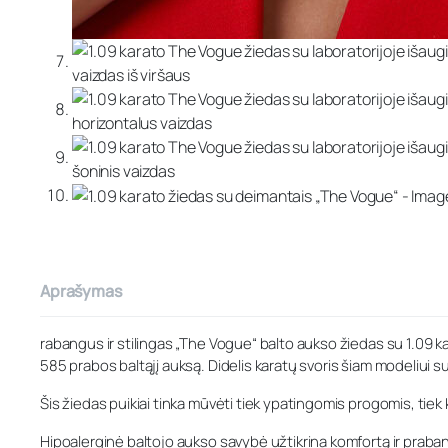
Aprašymas
rabangus ir stilingas „The Vogue“ balto aukso žiedas su 1.09 ka
585 prabos baltąjį auksą. Didelis karatų svoris šiam modeliui sute
Šis žiedas puikiai tinka mūvėti tiek ypatingomis progomis, tie
Hipoalerginė baltojo aukso savybė užtikrina komfortą ir praba