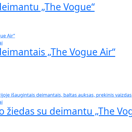
 deimantu „The Vogue“
ai
deimantais „The Vogue Air“
ai
so žiedas su deimantu „The Vo