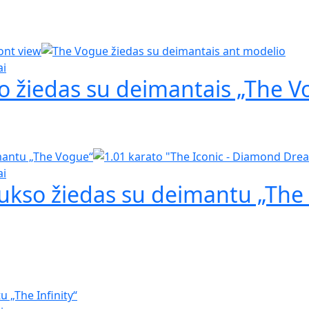
ai
so žiedas su deimantais „The V
ai
ukso žiedas su deimantu „The