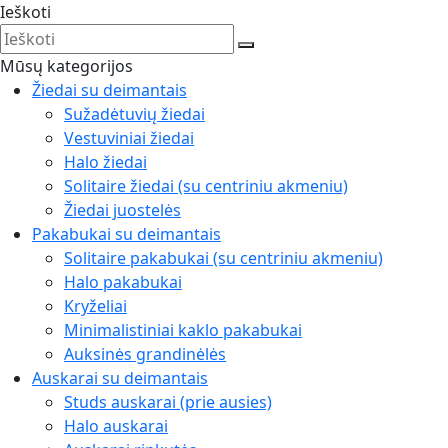
Ieškoti
Mūsų kategorijos
Žiedai su deimantais
Sužadėtuvių žiedai
Vestuviniai žiedai
Halo žiedai
Solitaire žiedai (su centriniu akmeniu)
Žiedai juostelės
Pakabukai su deimantais
Solitaire pakabukai (su centriniu akmeniu)
Halo pakabukai
Kryželiai
Minimalistiniai kaklo pakabukai
Auksinės grandinėlės
Auskarai su deimantais
Studs auskarai (prie ausies)
Halo auskarai