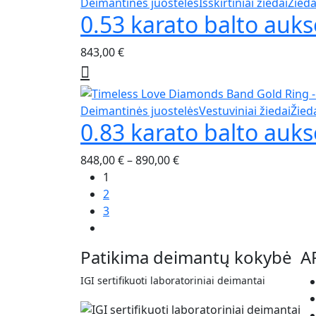
This
Deimantinės juostelės
Išskirtiniai žiedai
Žieda
chosen
0.53 karato balto auks
product
on
has
the
843,00
€
multiple
product
variants.
page
The
options
This
Deimantinės juostelės
Vestuviniai žiedai
Žied
may
0.83 karato balto auk
product
be
has
chosen
Price
848,00
€
–
890,00
€
multiple
on
range:
1
variants.
the
848,00 €
2
The
product
through
3
options
page
890,00 €
may
be
Patikima deimantų kokybė
A
chosen
on
IGI sertifikuoti laboratoriniai deimantai
the
product