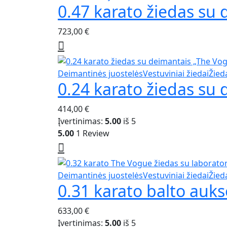
may
0.47 karato žiedas su
product
be
has
chosen
723,00
€
multiple
on
variants.
the
The
product
options
This
Deimantinės juostelės
Vestuviniai žiedai
Žied
page
may
0.24 karato žiedas su 
product
be
has
chosen
414,00
€
multiple
on
Įvertinimas:
5.00
iš 5
variants.
the
5.00
1 Review
The
product
options
page
may
be
This
Deimantinės juostelės
Vestuviniai žiedai
Žied
chosen
0.31 karato balto auk
product
on
has
the
633,00
€
multiple
product
Įvertinimas:
5.00
iš 5
variants.