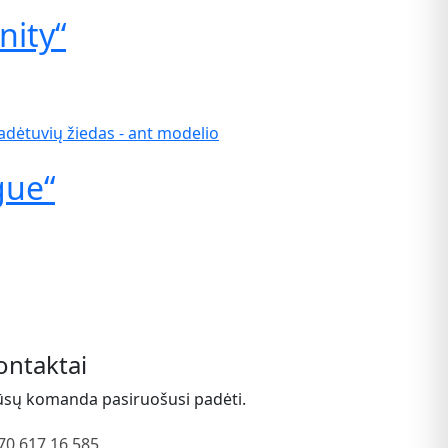
nity“
gue“
ontaktai
sų komanda pasiruošusi padėti.
70 617 16 585