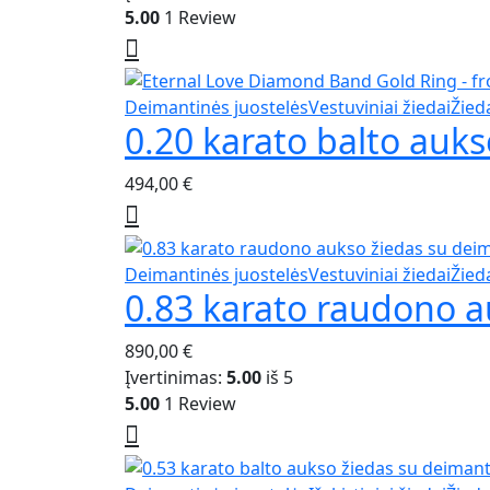
page
5.00
1 Review
The
options
may
be
This
Deimantinės juostelės
Vestuviniai žiedai
Žied
chosen
0.20 karato balto auk
product
on
has
the
494,00
€
multiple
product
variants.
page
The
options
This
Deimantinės juostelės
Vestuviniai žiedai
Žied
may
0.83 karato raudono a
product
be
has
chosen
890,00
€
multiple
on
Įvertinimas:
5.00
iš 5
variants.
the
5.00
1 Review
The
product
options
page
may
be