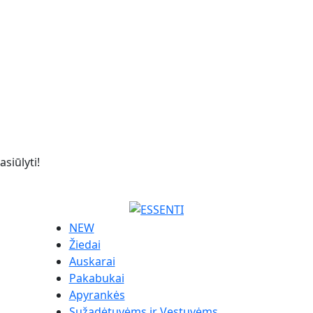
siūlyti!
NEW
Žiedai
Auskarai
Pakabukai
Apyrankės
Sužadėtuvėms ir Vestuvėms