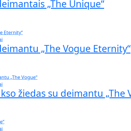
 deimantais „The Unique“
ai
 deimantu „The Vogue Eternity“
ai
ukso žiedas su deimantu „The
ai