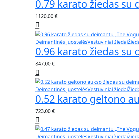
0.79 karato žiedas su
product
be
has
chosen
1120,00
€
multiple
on
variants.
the
The
product
options
This
Deimantinės juostelės
Vestuviniai žiedai
Žied
page
may
0.96 karato žiedas su
product
be
has
chosen
847,00
€
multiple
on
variants.
the
The
product
options
This
Deimantinės juostelės
Vestuviniai žiedai
Žied
page
may
0.52 karato geltono a
product
be
has
chosen
723,00
€
multiple
on
variants.
the
The
product
options
This
Deimantinės juostelės
Vestuviniai žiedai
Žied
page