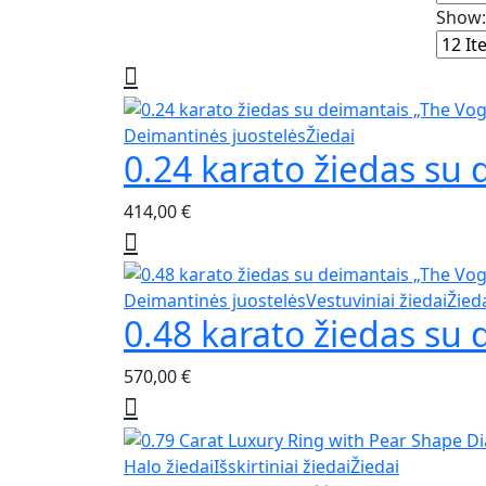
Show:
This
Deimantinės juostelės
Žiedai
0.24 karato žiedas su 
product
has
414,00
€
multiple
variants.
The
options
This
Deimantinės juostelės
Vestuviniai žiedai
Žied
may
0.48 karato žiedas su 
product
be
has
chosen
570,00
€
multiple
on
variants.
the
The
product
options
This
Halo žiedai
Išskirtiniai žiedai
Žiedai
page
may