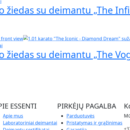
i
o žiedas su deimantu „The Infi
ai
so žiedas su deimantu „The Vo
PIE ESSENTI
PIRKĖJŲ PAGALBA
K
Apie mus
Parduotuvės
Mū
Laboratoriniai deimantai
Pristatymas ir grąžinimas
+3
Deimantų sertifikatai
Garantija