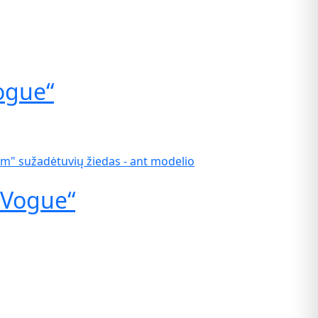
ogue“
 Vogue“