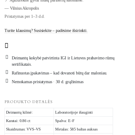
📍 Apžiūrėkite gyvai mūsų partnerių salonuose:
— Vilnius Akropolis
Pristatymas per 1–3 d.d.
Turite klausimų? Susisiekite – padėsime išsirinkti.
Deimantų kokybė patvirtinta IGI ir Lietuvos prabavimo rūmų
sertifikatais.
Rafinuotas įpakavimas – kad dovanoti būtų dar maloniau.
Nemokamas pristatymas · 30 d. grąžinimas
PRODUKTO DETALĖS
Deimantų kilmė:
Laboratorijoje išauginti
Karatai: 0.86 ct
Spalva: E–F
Skaidrumas: VVS–VS
Metalas: 585 baltas auksas