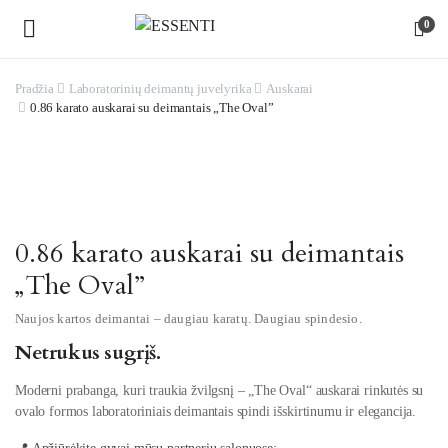
0
Pradžia
Laboratorinių deimantų juvelyrika
Auskarai
0.86 karato auskarai su deimantais „The Oval”
0.86 karato auskarai su deimantais
„The Oval”
Naujos kartos deimantai – daugiau karatų. Daugiau spindesio.
Netrukus sugrįš.
Moderni prabanga, kuri traukia žvilgsnį – „The Oval“ auskarai rinkutės su
ovalo formos laboratoriniais deimantais spindi išskirtinumu ir elegancija.