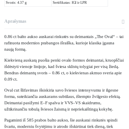
Svoris: 4.37 g
Sertifikatas: IGI ir LPR
Aprašymas
0.86 ct balto aukso auskarai rinkutės su deimantais „The Oval“ – tai
rafinuota modernios prabangos išraiška, kurioje klasika įgauna
naują formą.
Kiekvieną auskarą puošia penki ovalo formos deimantai, kruopščiai
išdėstyti vienoje linijoje, kad šviesa sklistų tolygiai per visą žiedą.
Bendras deimantų svoris – 0.86 ct, o kiekvienas akmuo sveria apie
0.09 ct.
Oval cut šlifavimas išsiskiria savo šviesos intensyvumu ir ilgesne
forma, suteikiančia auskarams subtilaus, ištempto žvilgesio efektą.
Deimantai pasižymi E–F spalva ir VVS–VS skaidrumu,
užtikrinančiu tobulą šviesos žaismą ir nepriekaištingą kokybę.
Pagaminti iš 585 prabos balto aukso, šie auskarai rinkutės spindi
švariu, moderniu švytėjimu ir atrodo išskirtinai tiek dieną, tiek