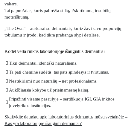
vakare.
Tai papuošalas, kuris pabrėžia stilių, išskirtinumą ir subtilų
moteriškumą.
„The Oval“ – auskarai su deimantais, kurie žavi savo proporcijų
tobulumu ir įrodo, kad tikra prabanga slypi detalėse.
Kodėl verta rinktis laboratorijoje išaugintus deimantus?
Tikri deimantai, identiški natūraliems.
Ta pati cheminė sudėtis, tas pats spindesys ir tvirtumas.
Neatskiriami nuo natūralių – net profesionalams.
Aukščiausia kokybė už prieinamesnę kainą.
Pripažinti visame pasaulyje – sertifikuoja IGI, GIA ir kitos
juvelyrikos institucijos.
Skaitykite daugiau apie laboratorinius deimantus mūsų svetainėje –
Kas yra laboratorijoje išauginti deimantai?