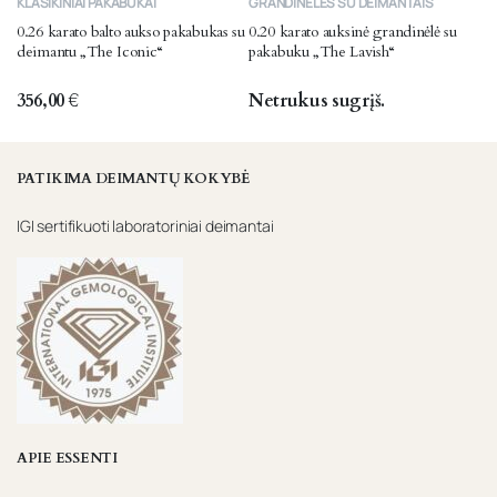
KLASIKINIAI PAKABUKAI
GRANDINĖLĖS SU DEIMANTAIS
0.26 karato balto aukso pakabukas su
0.20 karato auksinė grandinėlė su
deimantu „The Iconic“
pakabuku „The Lavish“
356,00
€
Netrukus sugrįš.
PATIKIMA DEIMANTŲ KOKYBĖ
IGI sertifikuoti laboratoriniai deimantai
APIE ESSENTI