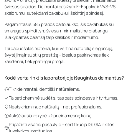
svoris – 0.19 ct), preciziškai išdėstyta siekiant maksimalios
šviesos sklaidos. Deimantai pasižymi E–F spalva ir VVS–VS
skaidrumu, suteikdami pakabukui išskirtinį spindesį.
Pagamintas iš 585 prabos balto aukso, šis pakabukas su
smaragdu spindi tyra šviesa ir minimalistine prabanga,
išlaikydamas balansą tarp klasikos ir modernumo.
Tai papuošalas moteriai, kuri vertina natūralią eleganciją,
švytėjimą ir subtilų prestižą – idealus pasirinkimas tiek
kasdienai, tiek ypatingai progai.
Kodėl verta rinktis laboratorijoje išaugintus deimantus?
Tikri deimantai, identiški natūraliems.
Ta pati cheminė sudėtis, tas pats spindesys ir tvirtumas.
Neatskiriami nuo natūralių – net profesionalams.
Aukščiausia kokybė už prieinamesnę kainą.
Pripažinti visame pasaulyje – sertifikuoja IGI, GIA ir kitos
juvelyrikos institucijos.