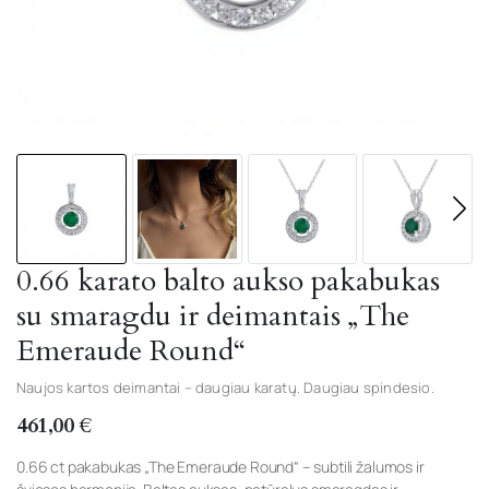
0.66 karato balto aukso pakabukas
su smaragdu ir deimantais „The
Emeraude Round“
Naujos kartos deimantai – daugiau karatų. Daugiau spindesio.
461,00
€
0.66 ct pakabukas „The Emeraude Round“ – subtili žalumos ir