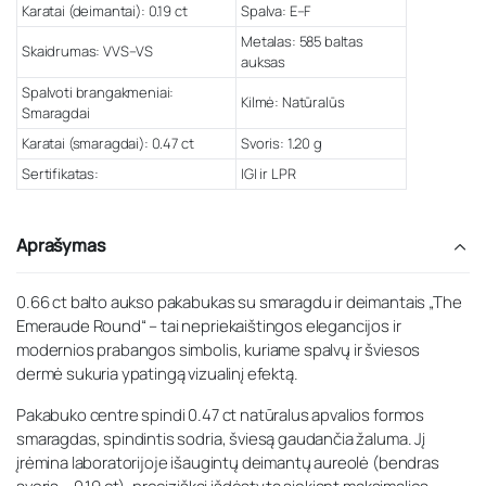
Karatai (deimantai): 0.19 ct
Spalva: E–F
Metalas: 585 baltas
Skaidrumas: VVS–VS
auksas
Spalvoti brangakmeniai:
Kilmė: Natūralūs
Smaragdai
Karatai (smaragdai): 0.47 ct
Svoris: 1.20 g
Sertifikatas:
IGI ir LPR
Aprašymas
0.66 ct balto aukso pakabukas su smaragdu ir deimantais „The
Emeraude Round“ – tai nepriekaištingos elegancijos ir
modernios prabangos simbolis, kuriame spalvų ir šviesos
dermė sukuria ypatingą vizualinį efektą.
Pakabuko centre spindi 0.47 ct natūralus apvalios formos
smaragdas, spindintis sodria, šviesą gaudančia žaluma. Jį
įrėmina laboratorijoje išaugintų deimantų aureolė (bendras