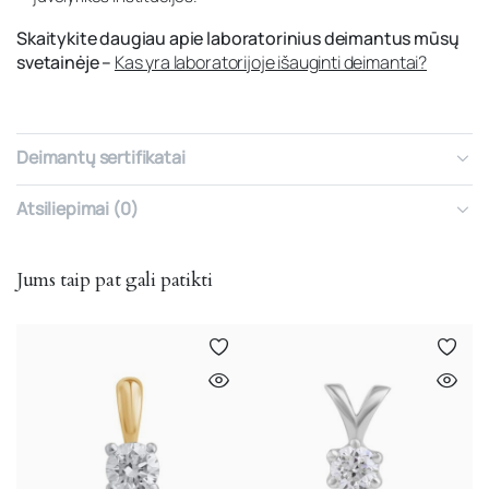
Skaitykite daugiau apie laboratorinius deimantus mūsų
svetainėje –
Kas yra laboratorijoje išauginti deimantai?
Deimantų sertifikatai
Atsiliepimai (0)
Jums taip pat gali patikti