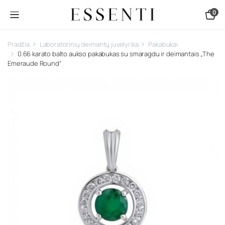
0
Pradžia
Laboratorinių deimantų juvelyrika
Pakabukai
0.66 karato balto aukso pakabukas su smaragdu ir deimantais „The
Emeraude Round“