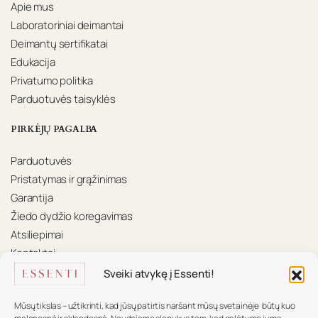
Apie mus
Laboratoriniai deimantai
Deimantų sertifikatai
Edukacija
Privatumo politika
Parduotuvės taisyklės
PIRKĖJŲ PAGALBA
Parduotuvės
Pristatymas ir grąžinimas
Garantija
Žiedo dydžio koregavimas
Atsiliepimai
Kontaktai
Sveiki atvykę į Essenti!
KONTAKTAI
Mūsų tikslas – užtikrinti, kad jūsų patirtis naršant mūsų svetainėje būtų kuo
Mūsų komanda pasiruošusi padėti.