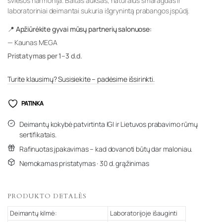
šviesos harmonija. Baltas auksas, natūralus smaragdas ir
laboratoriniai deimantai sukuria išgrynintą prabangos įspūdį.
📍 Apžiūrėkite gyvai mūsų partnerių salonuose:
— Kaunas MEGA
Pristatymas per 1–3 d.d.
Turite klausimų? Susisiekite – padėsime išsirinkti.
PATINKA
Deimantų kokybė patvirtinta IGI ir Lietuvos prabavimo rūmų
sertifikatais.
Rafinuotas įpakavimas – kad dovanoti būtų dar maloniau.
Nemokamas pristatymas · 30 d. grąžinimas
PRODUKTO DETALĖS
Deimantų kilmė:
Laboratorijoje išauginti