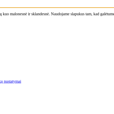
ūtų kuo malonesnė ir sklandesnė. Naudojame slapukus tam, kad galėtume j
kų nustatymai