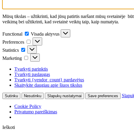
Mūsų tikslas – užtikrinti, kad jūsų patirtis naršant mūsų svetainėje b
veikimą bei užtikrinti, kad svetainė veiktų taip, kaip numatyta.
Functional
Functional
Visada aktyvus
Preferences
Preferences
Statistics
Statistics
Marketing
Marketing
Tvarkyti parinktis
Tvarkyti paslaugas
Tvarkyti {vendor_count} pardavėjus
Skaitykite daugiau apie šiuos tikslus
Slapu
Sutinku
Nesutinku
Slapukų nustatymai
Save preferences
Cookie Policy
Privatumo pareiškimas
Ieškoti