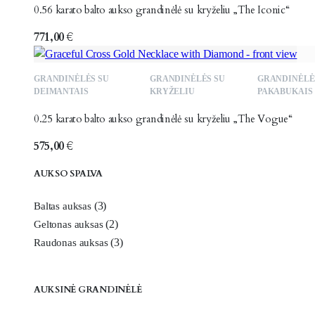
0.56 karato balto aukso grandinėlė su kryželiu „The Iconic“
771,00
€
GRANDINĖLĖS SU
GRANDINĖLĖS SU
GRANDINĖLĖ
DEIMANTAIS
KRYŽELIU
PAKABUKAIS
0.25 karato balto aukso grandinėlė su kryželiu „The Vogue“
575,00
€
AUKSO SPALVA
(3)
Baltas auksas
(2)
Geltonas auksas
(3)
Raudonas auksas
AUKSINĖ GRANDINĖLĖ