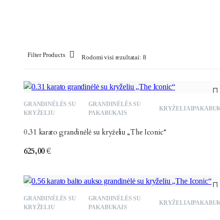
Filter Products
Rodomi visi rezultatai: 8
GRANDINĖLĖS SU
GRANDINĖLĖS SU
KRYŽELIAI
PAKABU
KRYŽELIU
PAKABUKAIS
0.31 karato grandinėlė su kryželiu „The Iconic“
625,00
€
GRANDINĖLĖS SU
GRANDINĖLĖS SU
KRYŽELIAI
PAKABU
KRYŽELIU
PAKABUKAIS