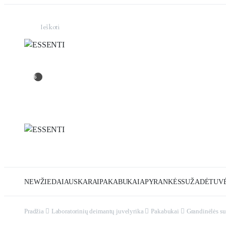
6
NEW
ŽIEDAI
AUSKARAI
PAKABUKAI
APYRANKĖS
SUŽADĖTUVĖ
Pradžia
Laboratorinių deimantų juvelyrika
Pakabukai
Grandinėlės s