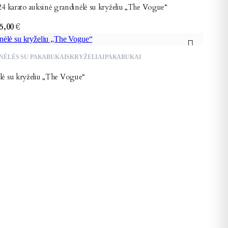
24 karato auksinė grandinėlė su kryželiu „The Vogue“
5,00
€
NĖLĖS SU PAKABUKAIS
KRYŽELIAI
PAKABUKAI
lė su kryželiu „The Vogue“