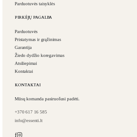
Parduotuvės taisyklės
PIRKĖJŲ PAGALBA
Parduotuvės
Pristatymas ir grąžinimas
Garantija
Žiedo dydžio koregavimas
Atsiliepimai
Kontaktai
KONTAKTAI
Mūsų komanda pasiruošusi padėti.
+370 617 16 585
info@essenti.lt
f