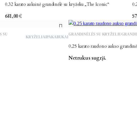
0.32 karato auksinė grandinėlė su kryželiu „The Iconic“
0.
681,00
€
57
S SU
GRANDINĖLĖS SU KRYŽELIU
GRANDI
KRYŽELIAI
PAKABUKAI
0.25 karato raudono aukso grandinė
Netrukus sugrįš.