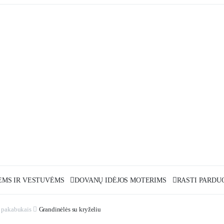
MS IR VESTUVĖMS
DOVANŲ IDĖJOS MOTERIMS
RASTI PARDU
u pakabukais
Grandinėlės su kryželiu