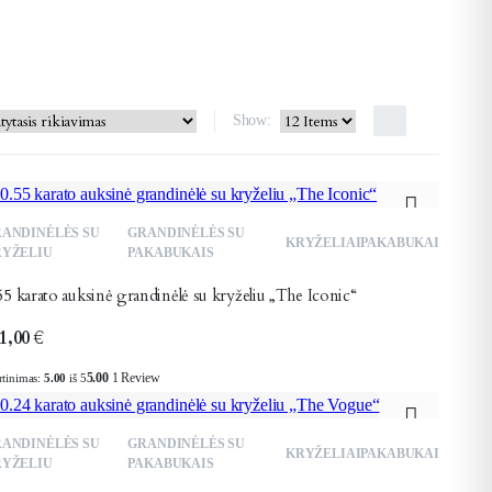
Show:
ANDINĖLĖS SU
GRANDINĖLĖS SU
KRYŽELIAI
PAKABUKAI
YŽELIU
PAKABUKAIS
55 karato auksinė grandinėlė su kryželiu „The Iconic“
1,00
€
5.00
1 Review
rtinimas:
5.00
iš 5
ANDINĖLĖS SU
GRANDINĖLĖS SU
KRYŽELIAI
PAKABUKAI
YŽELIU
PAKABUKAIS