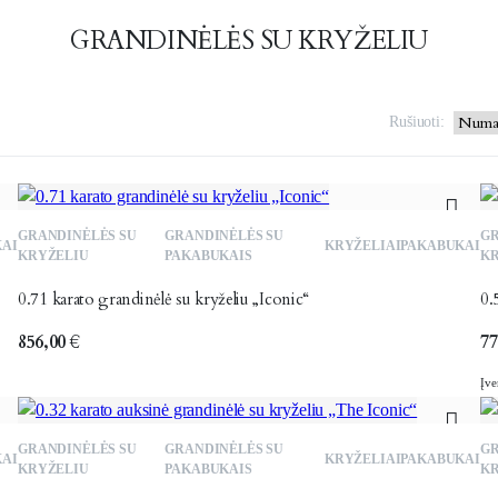
GRANDINĖLĖS SU KRYŽELIU
Rušiuoti:
GRANDINĖLĖS SU
GRANDINĖLĖS SU
GR
KAI
KRYŽELIAI
PAKABUKAI
KRYŽELIU
PAKABUKAIS
KR
0.71 karato grandinėlė su kryželiu „Iconic“
0.
856,00
€
77
Įve
GRANDINĖLĖS SU
GRANDINĖLĖS SU
GR
KAI
KRYŽELIAI
PAKABUKAI
KRYŽELIU
PAKABUKAIS
KR