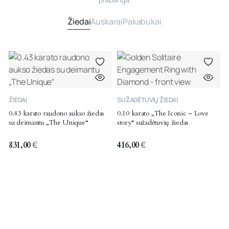
Žiedai
Auskarai
Pakabukai
ŽIEDAI
SUŽADĖTUVIŲ ŽIEDAI
0.43 karato raudono aukso žiedas
0.10 karato „The Iconic – Love
su deimantu „The Unique“
story“ sužadėtuvių žiedas
831,00
€
416,00
€
Ž
0
s