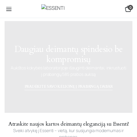
0
Daugiau deimantų spindesio be
kompromisų
Aukštos kokybės laboratorijoje išauginti deimantai, inkrustuoti
į prabangų 585 prabos auksą
PRADĖKITE SAVO KELIONĘ Į PRABANGĄ DABAR
Atraskite naujos kartos deimantų eleganciją su Essenti!
Sveiki atvykę į Essenti – vietą, kur susijungia modernumas ir
prabanga.