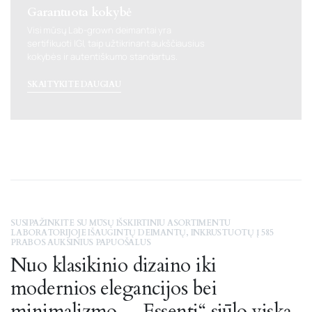
Garantuota kokybė
Visi mūsų Lab-grown deimantai yra
sertifikuoti IGI, taip užtikrinant aukščiausius
kokybės ir autentiškumo standartus.
SKAITYKITE DAUGIAU
SUSIPAŽINKITE SU MŪSŲ IŠSKIRTINIU ASORTIMENTU
LABORATORIJOJE IŠAUGINTŲ DEIMANTŲ, INKRUSTUOTŲ Į 585
PRABOS AUKSINIUS PAPUOŠALUS
Nuo klasikinio dizaino iki
modernios elegancijos bei
minimalizmo - „Essenti“ siūlo viską