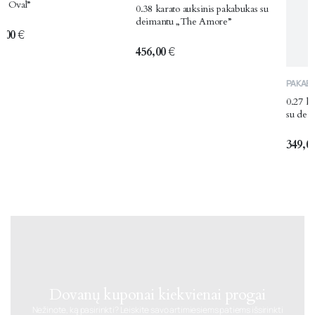
0.38 karato auksinis pakabukas su
0.27 karato balto aukso pakabuka
deimantu „The Amore”
su deimantu „The Oval”
456,00
€
349,00
€
Dovanų kuponai kiekvienai progai
Nežinote, ką pasirinkti? Leiskite savo artimiesiems patiems išsirinkti