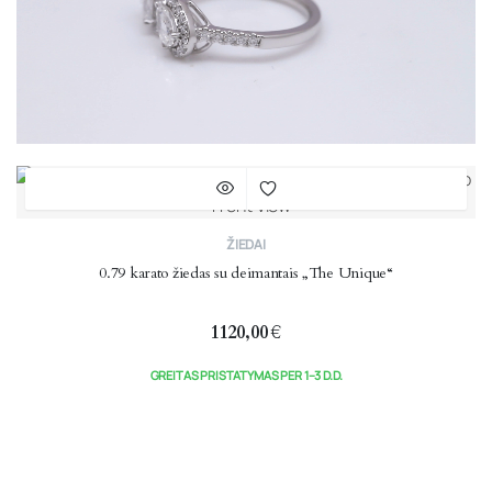
ŽIEDAI
0.79 karato žiedas su deimantais „The Unique“
1120,00
€
GREITAS PRISTATYMAS PER 1–3 D.D.