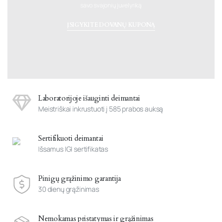
savo svajonių juvelyriką
ĮSIGYKITE DOVANŲ KUPONĄ
Laboratorijoje išauginti deimantai
Meistriškai inkrustuoti į 585 prabos auksą
Sertifikuoti deimantai
Išsamus IGI sertifikatas
Pinigų grąžinimo garantija
30 dienų grąžinimas
Nemokamas pristatymas ir grąžinimas