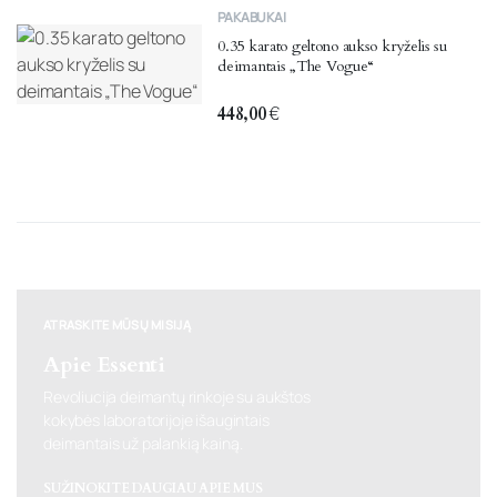
PAKABUKAI
0.35 karato geltono aukso kryželis su
deimantais „The Vogue“
448,00
€
ATRASKITE MŪSŲ MISIJĄ
Apie Essenti
Revoliucija deimantų rinkoje su aukštos
kokybės laboratorijoje išaugintais
deimantais už palankią kainą.
SUŽINOKITE DAUGIAU APIE MUS