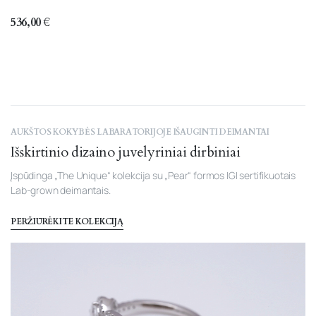
536,00
€
AUKŠTOS KOKYBĖS LABARATORIJOJE IŠAUGINTI DEIMANTAI
Išskirtinio dizaino juvelyriniai dirbiniai
Įspūdinga „The Unique“ kolekcija su „Pear“ formos IGI sertifikuotais
Lab-grown deimantais.
PERŽIŪRĖKITE KOLEKCIJĄ