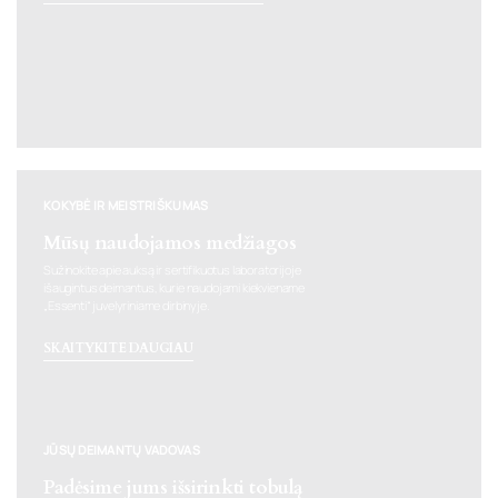
KOKYBĖ IR MEISTRIŠKUMAS
Mūsų naudojamos medžiagos
Sužinokite apie auksą ir sertifikuotus laboratorijoje
išaugintus deimantus, kurie naudojami kiekviename
„Essenti“ juvelyriniame dirbinyje.
SKAITYKITE DAUGIAU
JŪSŲ DEIMANTŲ VADOVAS
Padėsime jums išsirinkti tobulą