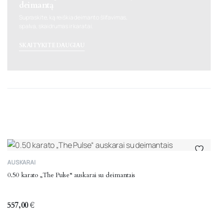
deimantą
Supraskite, ką reiškia deimanto šlifavimas,
spalva, skaidrumas ir karatai.
SKAITYKITE DAUGIAU
AUSKARAI
0.50 karato „The Pulse“ auskarai su deimantais
557,00
€