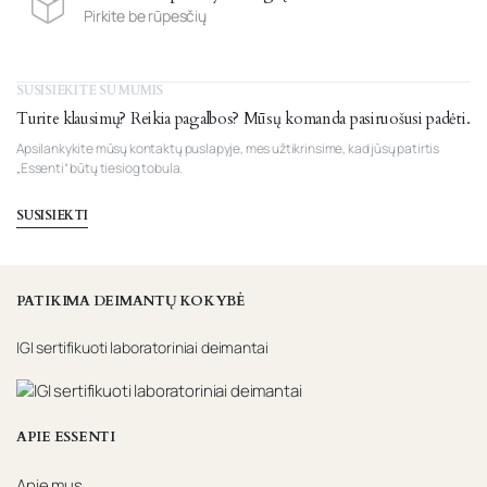
Pirkite be rūpesčių
SUSISIEKITE SU MUMIS
Turite klausimų? Reikia pagalbos? Mūsų komanda pasiruošusi padėti.
Apsilankykite mūsų kontaktų puslapyje, mes užtikrinsime, kad jūsų patirtis
„Essenti“ būtų tiesiog tobula.
SUSISIEKTI
PATIKIMA DEIMANTŲ KOKYBĖ
IGI sertifikuoti laboratoriniai deimantai
APIE ESSENTI
Apie mus