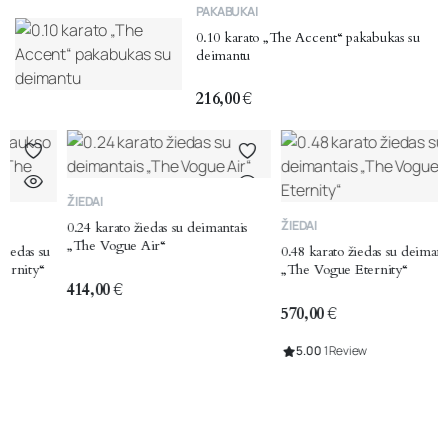
PAKABUKAI
0.10 karato „The Accent“ pakabukas su
deimantu
216,00
€
ŽIEDAI
ŽIEDAI
0.24 karato žiedas su deimantais
„The Vogue Air“
0.48 karato žiedas su deimantais
„The Vogue Eternity“
414,00
€
570,00
€
5.00
1 Review