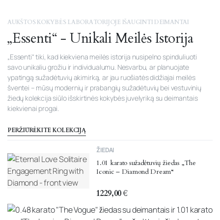
AUKŠTOS KOKYBĖS LABORATORIJOJE IŠAUGINTI DEIMANTAI
„Essenti“ - Unikali Meilės Istorija
„Essenti“ tiki, kad kiekviena meilės istorija nusipelno spinduliuoti
savo unikaliu grožiu ir individualumu. Nesvarbu, ar planuojate
ypatingą sužadėtuvių akimirką, ar jau ruošiatės didžiajai meilės
šventei – mūsų modernių ir prabangių sužadėtuvių bei vestuvinių
žiedų kolekcija siūlo išskirtinės kokybės juvelyriką su deimantais
kiekvienai progai.
PERŽIŪRĖKITE KOLEKCIJĄ
ŽIEDAI
1.01 karato sužadėtuvių žiedas „The
Iconic – Diamond Dream“
1229,00
€