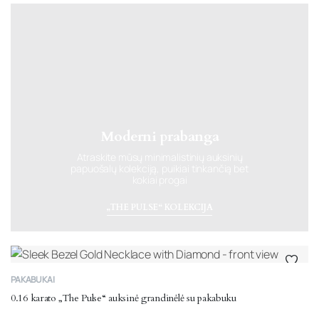
Moderni prabanga
Atraskite mūsų minimalistinių auksinių
papuošalų kolekciją, puikiai tinkančią bet
kokiai progai
„THE PULSE“ KOLEKCIJA
PAKABUKAI
0.16 karato „The Pulse“ auksinė grandinėlė su pakabuku