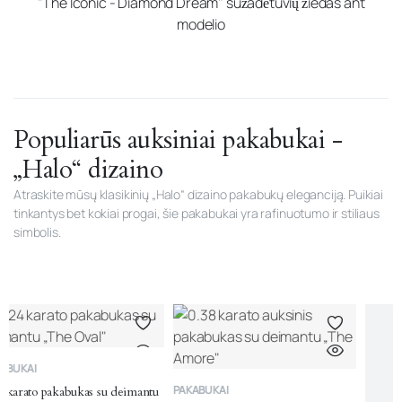
Populiarūs auksiniai pakabukai -
„Halo“ dizaino
Atraskite mūsų klasikinių „Halo“ dizaino pakabukų eleganciją. Puikiai
tinkantys bet kokiai progai, šie pakabukai yra rafinuotumo ir stiliaus
simbolis.
PAKABUKAI
PAKABUKAI
mantu