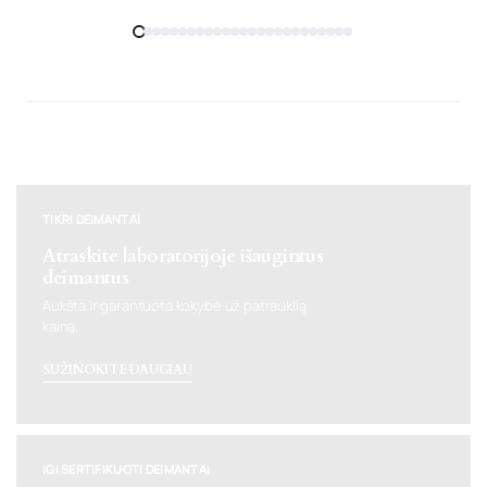
TIKRI DEIMANTAI
Atraskite laboratorijoje išaugintus
deimantus
Aukšta ir garantuota kokybė už patrauklią
kainą.
SUŽINOKITE DAUGIAU
IGI SERTIFIKUOTI DEIMANTAI