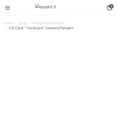
0
Home
Shop
Pendants&Necklaces
0.15 Carat “The Accent” Diamond Pendant