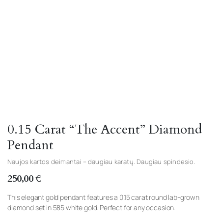
Watch video
0.15 Carat “The Accent” Diamond
Pendant
Naujos kartos deimantai – daugiau karatų. Daugiau spindesio.
250,00
€
This elegant gold pendant features a 0.15 carat round lab-grown
diamond set in 585 white gold. Perfect for any occasion.