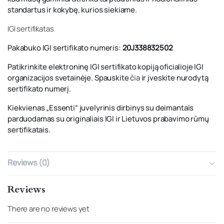
standartus ir kokybę, kurios siekiame.
IGI sertifikatas
Pakabuko IGI sertifikato numeris:
20J338832502
Patikrinkite elektroninę IGI sertifikato kopiją oficialioje IGI
organizacijos svetainėje. Spauskite
čia
ir įveskite nurodytą
sertifikato numerį.
Kiekvienas „Essenti“ juvelyrinis dirbinys su deimantais
parduodamas su originaliais IGI ir Lietuvos prabavimo rūmų
sertifikatais.
Reviews (0)
Reviews
There are no reviews yet