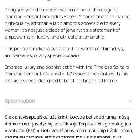
Designed with the modern woman in mind, this elegant
Diamond Pendant embodies Essenti’s commitment to making
high-quality, affordable lab diamonds accessible to every
woman. It’s not just a piece of jewelry; it’s a statement of
empowerment, luxury, and ethical craftsmanship.
This pendant makes a perfect gift for women on birthdays,
anniversaries, or any special occasion.
Embrace luxury and sophistication with the Timeless Solitaire
Diamond Pendant. Celebrate life’s special moments with this
exquisite piece, designed to be cherished for a lifetime.
Specification
Siekiant visapusiškai užtikrinti kokybę bei skaidrumą, mūsų
deimantus ir juvelyriką sertifikuoja Tarptautinis gemologijos
institutas (IGI) ir Lietuvos Prabavimo rūmai. Taip užtikrinama,
kad mūsų gaminiai atitinka tarptautinius ir nacionalinius