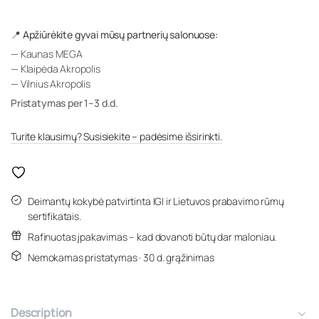
📍 Apžiūrėkite gyvai mūsų partnerių salonuose:
— Kaunas MEGA
— Klaipėda Akropolis
— Vilnius Akropolis
Pristatymas per 1–3 d.d.
Turite klausimų? Susisiekite – padėsime išsirinkti.
Deimantų kokybė patvirtinta IGI ir Lietuvos prabavimo rūmų
sertifikatais.
Rafinuotas įpakavimas – kad dovanoti būtų dar maloniau.
Nemokamas pristatymas · 30 d. grąžinimas
Description