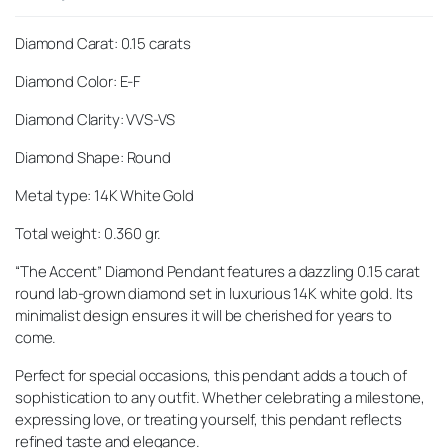
Diamond Carat: 0.15 carats
Diamond Color: E-F
Diamond Clarity: VVS-VS
Diamond Shape: Round
Metal type: 14K White Gold
Total weight: 0.360 gr.
“The Accent” Diamond Pendant
features a dazzling 0.15 carat
round lab-grown diamond set in luxurious 14K white gold. Its
minimalist design ensures it will be cherished for years to
come.
Perfect for special occasions, this pendant adds a touch of
sophistication to any outfit. Whether celebrating a milestone,
expressing love, or treating yourself, this pendant reflects
refined taste and elegance.