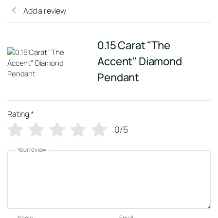
Add a review
0.15 Carat "The
Accent" Diamond
Pendant
Rating
*
0/5
Your review
Name
Email